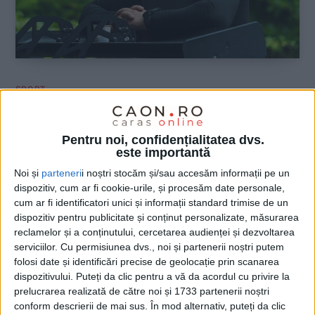
SPORT
Claudiu Ciucă: Toate s-au aliniat în
ultima etapă, iar divinitatea ne-a dăruit
Pentru noi, confidențialitatea dvs.
este importantă
ce meritam!
Noi și
parteneri
i noștri stocăm și/sau accesăm informații pe un
9 OCTOMBRIE 2025, 09:42 AM
9 MINUTE DE CITIRE
dispozitiv, cum ar fi cookie-urile, și procesăm date personale,
cum ar fi identificatori unici și informații standard trimise de un
REȘIȚA – În lumea automobilismului românesc, puţini sportivi
dispozitiv pentru publicitate și conținut personalizate, măsurarea
au trăit sezonul recent cu atâta dramatism, perseverenţă şi vis
reclamelor și a conținutului, cercetarea audienței și dezvoltarea
serviciilor.
Cu permisiunea dvs., noi și partenerii noștri putem
împlinit precum reșițeanul Claudiu Ciucă!
folosi date și identificări precise de geolocație prin scanarea
dispozitivului. Puteți da clic pentru a vă da acordul cu privire la
prelucrarea realizată de către noi și 1733 partenerii noștri
conform descrierii de mai sus. În mod alternativ, puteți da clic