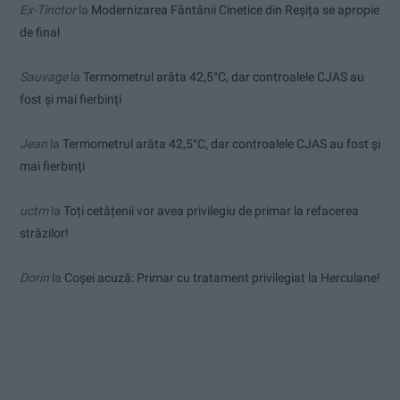
Ex-Tinctor
la
Modernizarea Fântânii Cinetice din Reșița se apropie
de final
Sauvage
la
Termometrul arăta 42,5°C, dar controalele CJAS au
fost și mai fierbinți
Jean
la
Termometrul arăta 42,5°C, dar controalele CJAS au fost și
mai fierbinți
uctm
la
Toți cetățenii vor avea privilegiu de primar la refacerea
străzilor!
Dorin
la
Coșei acuză: Primar cu tratament privilegiat la Herculane!