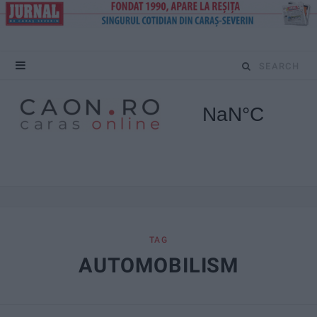
S
e
a
r
c
h
f
TAG
AUTOMOBILISM
o
r