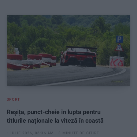
:
SPORT
Reșița, punct-cheie în lupta pentru
titlurile naționale la viteză în coastă
1 IULIE 2026, 06:36 AM
3 MINUTE DE CITIRE