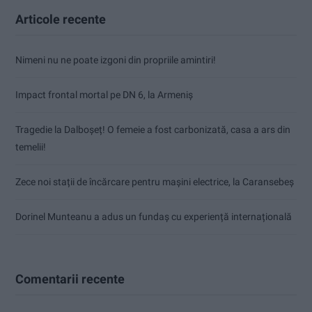
Articole recente
Nimeni nu ne poate izgoni din propriile amintiri!
Impact frontal mortal pe DN 6, la Armeniș
Tragedie la Dalboşeț! O femeie a fost carbonizată, casa a ars din
temelii!
Zece noi stații de încărcare pentru mașini electrice, la Caransebeș
Dorinel Munteanu a adus un fundaș cu experiență internațională
Comentarii recente