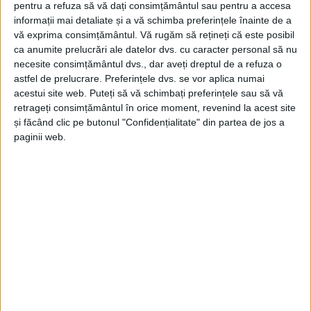
pentru a refuza să vă dați consimțământul sau pentru a accesa
informații mai detaliate și a vă schimba preferințele înainte de a
vă exprima consimțământul.
Vă rugăm să rețineți că este posibil
ca anumite prelucrări ale datelor dvs. cu caracter personal să nu
necesite consimțământul dvs., dar aveți dreptul de a refuza o
astfel de prelucrare. Preferințele dvs. se vor aplica numai
acestui site web. Puteți să vă schimbați preferințele sau să vă
retrageți consimțământul în orice moment, revenind la acest site
și făcând clic pe butonul "Confidențialitate" din partea de jos a
paginii web.
SPORT
Victorie cu record pentru Jerome
France la Memorialul ”Werner
Hirschvogel” 2025
10 IULIE 2025, 07:30 AM
5 MINUTE DE CITIRE
REȘIȚA – Memorialul ”Werner Hirschvogel” a numărat peste 60