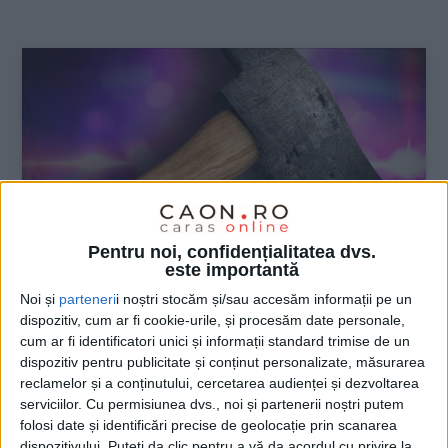
:
Pentru noi, confidențialitatea dvs.
este importantă
Noi și
parteneri
i noștri stocăm și/sau accesăm informații pe un
dispozitiv, cum ar fi cookie-urile, și procesăm date personale,
ŞTIRILE JUDEŢULUI CARAŞ-SEVERIN
cum ar fi identificatori unici și informații standard trimise de un
dispozitiv pentru publicitate și conținut personalizate, măsurarea
VIDEO! Atâta a iubit-o până a atacat-o
reclamelor și a conținutului, cercetarea audienței și dezvoltarea
cu toporul!
serviciilor.
Cu permisiunea dvs., noi și partenerii noștri putem
folosi date și identificări precise de geolocație prin scanarea
6 MARTIE 2021, 10:41 AM
2 MINUTE DE CITIRE
dispozitivului. Puteți da clic pentru a vă da acordul cu privire la