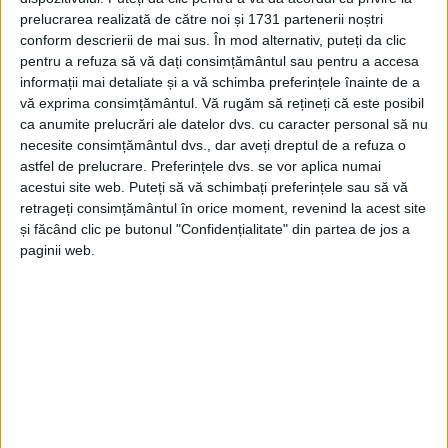
prelucrarea realizată de către noi și 1731 partenerii noștri
REȘIȚA – Două femei din cartierul aparținător Țerova au fost
conform descrierii de mai sus. În mod alternativ, puteți da clic
nevoite să sară, ieri, pe fereastra locuinței de frica unui bărbat
pentru a refuza să vă dați consimțământul sau pentru a accesa
de 58 de ani care le-a amenințat cu un topor!
informații mai detaliate și a vă schimba preferințele înainte de a
vă exprima consimțământul.
Vă rugăm să rețineți că este posibil
ca anumite prelucrări ale datelor dvs. cu caracter personal să nu
necesite consimțământul dvs., dar aveți dreptul de a refuza o
astfel de prelucrare. Preferințele dvs. se vor aplica numai
acestui site web. Puteți să vă schimbați preferințele sau să vă
NEWER POSTS
retrageți consimțământul în orice moment, revenind la acest site
și făcând clic pe butonul "Confidențialitate" din partea de jos a
paginii web.
Arhive
A
r
h
i