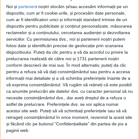
Noi și
parteneri
i noștri stocăm și/sau accesăm informații pe un
REȘIȚA – Municipalitatea reșițeană a reluat, ieri, licitația
dispozitiv, cum ar fi cookie-urile, și procesăm date personale,
pentru achiziționarea a 8 microbuze electrice, după anularea
cum ar fi identificatori unici și informații standard trimise de un
precedentei!
dispozitiv pentru publicitate și conținut personalizate, măsurarea
reclamelor și a conținutului, cercetarea audienței și dezvoltarea
serviciilor.
Cu permisiunea dvs., noi și partenerii noștri putem
folosi date și identificări precise de geolocație prin scanarea
dispozitivului. Puteți da clic pentru a vă da acordul cu privire la
prelucrarea realizată de către noi și 1731 partenerii noștri
conform descrierii de mai sus. În mod alternativ, puteți da clic
pentru a refuza să vă dați consimțământul sau pentru a accesa
informații mai detaliate și a vă schimba preferințele înainte de a
vă exprima consimțământul.
Vă rugăm să rețineți că este posibil
ca anumite prelucrări ale datelor dvs. cu caracter personal să nu
necesite consimțământul dvs., dar aveți dreptul de a refuza o
astfel de prelucrare. Preferințele dvs. se vor aplica numai
acestui site web. Puteți să vă schimbați preferințele sau să vă
retrageți consimțământul în orice moment, revenind la acest site
și făcând clic pe butonul "Confidențialitate" din partea de jos a
paginii web.
ŞTIRILE JUDEŢULUI CARAŞ-SEVERIN