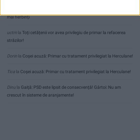
Jean
la
Termometrul arăta 42,5°C, dar controalele CJAS au fost și
mai fierbinți
uctm
la
Toți cetățenii vor avea privilegiu de primar la refacerea
străzilor!
Dorin
la
Coșei acuză: Primar cu tratament privilegiat la Herculane!
Tica
la
Coșei acuză: Primar cu tratament privilegiat la Herculane!
Dinu
la
Gaiţă: PSD este lipsit de consecvență! Gârtoi: Nu am
crescut în sisteme de aranjamente!