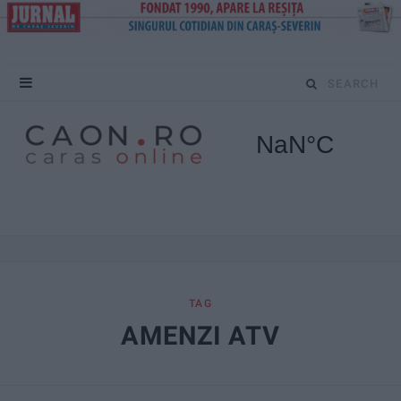
S
e
a
r
c
h
f
TAG
AMENZI ATV
o
r