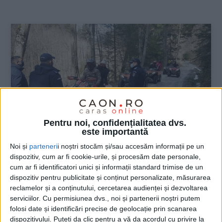
:
Pentru noi, confidențialitatea dvs.
este importantă
Noi și
parteneri
i noștri stocăm și/sau accesăm informații pe un
dispozitiv, cum ar fi cookie-urile, și procesăm date personale,
ŞTIRILE JUDEŢULUI CARAŞ-SEVERIN
cum ar fi identificatori unici și informații standard trimise de un
dispozitiv pentru publicitate și conținut personalizate, măsurarea
În ariile protejate, caii putere pot mânca
reclamelor și a conținutului, cercetarea audienței și dezvoltarea
jar doar pe drum
serviciilor.
Cu permisiunea dvs., noi și partenerii noștri putem
folosi date și identificări precise de geolocație prin scanarea
9 MARTIE 2021, 09:29 AM
2 MINUTE DE CITIRE
dispozitivului. Puteți da clic pentru a vă da acordul cu privire la