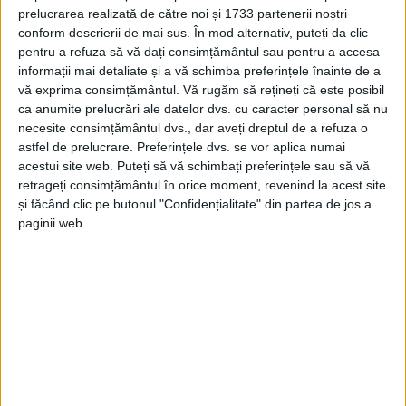
prelucrarea realizată de către noi și 1733 partenerii noștri
MUNTELE MIC – Cine o ia „pe arătură“ riscă amenzi de 5.000-
conform descrierii de mai sus. În mod alternativ, puteți da clic
10.000 de lei în cazul persoanelor fizice, respectiv 30.000-
pentru a refuza să vă dați consimțământul sau pentru a accesa
60.000 de lei în cazul firmelor!
informații mai detaliate și a vă schimba preferințele înainte de a
vă exprima consimțământul.
Vă rugăm să rețineți că este posibil
ca anumite prelucrări ale datelor dvs. cu caracter personal să nu
necesite consimțământul dvs., dar aveți dreptul de a refuza o
astfel de prelucrare. Preferințele dvs. se vor aplica numai
acestui site web. Puteți să vă schimbați preferințele sau să vă
Arhive
retrageți consimțământul în orice moment, revenind la acest site
și făcând clic pe butonul "Confidențialitate" din partea de jos a
paginii web.
A
r
h
i
v
e