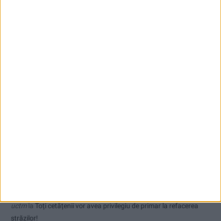
CSM Reșița, primul examen în deplasare! Dorinel Munteanu cere
concentrare totală!
Comentarii recente
Ex-Tinctor
la
Modernizarea Fântânii Cinetice din Reșița se apropie
de final
Sauvage
la
Termometrul arăta 42,5°C, dar controalele CJAS au
fost și mai fierbinți
Jean
la
Termometrul arăta 42,5°C, dar controalele CJAS au fost și
mai fierbinți
uctm
la
Toți cetățenii vor avea privilegiu de primar la refacerea
străzilor!