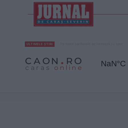
Pe toate șantierele se lucrează cu spor
ULTIMELE ȘTIRI