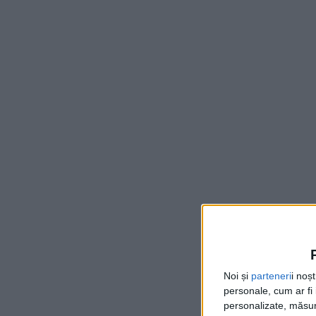
Noi și
parteneri
i noș
personale, cum ar fi i
personalizate, măsura