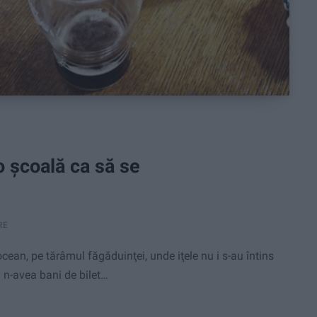
o şcoală ca să se
RE
ean, pe tărâmul făgăduinţei, unde iţele nu i s-au întins
ă n-avea bani de bilet…