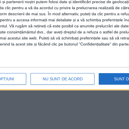
 și partenerii noștri putem folosi date și identificări precise de geoloca
i da clic pentru a vă da acordul cu privire la prelucrarea realizată de cătr
form descrierii de mai sus. În mod alternativ, puteți da clic pentru a refu
entru a accesa informații mai detaliate și a vă schimba preferințele în
ntul.
Vă rugăm să rețineți că este posibil ca anumite prelucrări ale date
te consimțământul dvs., dar aveți dreptul de a refuza o astfel de prelu
umai acestui site web. Puteți să vă schimbați preferințele sau să vă ret
nind la acest site și făcând clic pe butonul "Confidențialitate" din parte
OPȚIUNI
NU SUNT DE ACORD
SUNT 