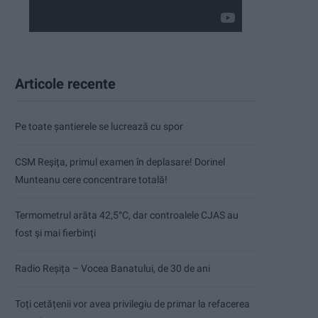
Articole recente
Pe toate șantierele se lucrează cu spor
CSM Reșița, primul examen în deplasare! Dorinel
Munteanu cere concentrare totală!
Termometrul arăta 42,5°C, dar controalele CJAS au
fost și mai fierbinți
Radio Reșița – Vocea Banatului, de 30 de ani
Toți cetățenii vor avea privilegiu de primar la refacerea