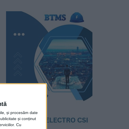
ntă
rile, și procesăm date
ublicitate și conținut
viciilor.
Cu