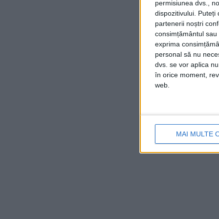
permisiunea dvs., noi
dispozitivului. Puteț
partenerii noștri con
consimțământul sau p
exprima consimțămâ
personal să nu necesi
dvs. se vor aplica n
în orice moment, reve
web.
MAI MULTE 