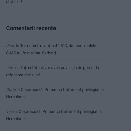
străzilor!
Comentarii recente
Jean
la
Termometrul arăta 42,5°C, dar controalele
CJAS au fost și mai fierbinți
uctm
la
Toți cetățenii vor avea privilegiu de primar la
refacerea străzilor!
Dorin
la
Coșei acuză: Primar cu tratament privilegiat la
Herculane!
Tica
la
Coșei acuză: Primar cu tratament privilegiat la
Herculane!