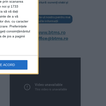
ție prin scanarea
e noi și 1733
za să vă dați
ainte de a vă
lor dvs. cu caracter
crare. Preferințele
rageți consimțământul
a de jos a paginii
DE ACORD