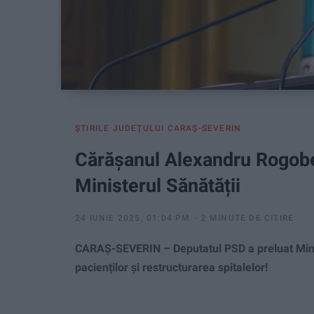
ŞTIRILE JUDEŢULUI CARAŞ-SEVERIN
Cărășanul Alexandru Rogobet
Ministerul Sănătății
24 IUNIE 2025, 01:04 PM
2 MINUTE DE CITIRE
CARAȘ-SEVERIN – Deputatul PSD a preluat Minist
pacienților și restructurarea spitalelor!