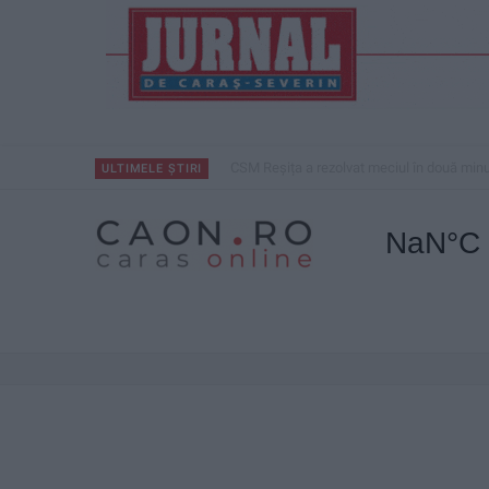
CSM Reșița a rezolvat meciul în două minu
ULTIMELE ȘTIRI