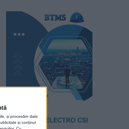
ntă
rile, și procesăm date
ublicitate și conținut
viciilor.
Cu