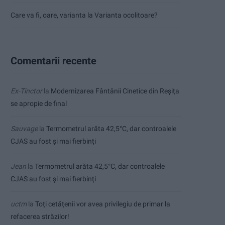
Care va fi, oare, varianta la Varianta ocolitoare?
Comentarii recente
Ex-Tinctor
la
Modernizarea Fântânii Cinetice din Reșița
se apropie de final
Sauvage
la
Termometrul arăta 42,5°C, dar controalele
CJAS au fost și mai fierbinți
Jean
la
Termometrul arăta 42,5°C, dar controalele
CJAS au fost și mai fierbinți
uctm
la
Toți cetățenii vor avea privilegiu de primar la
refacerea străzilor!