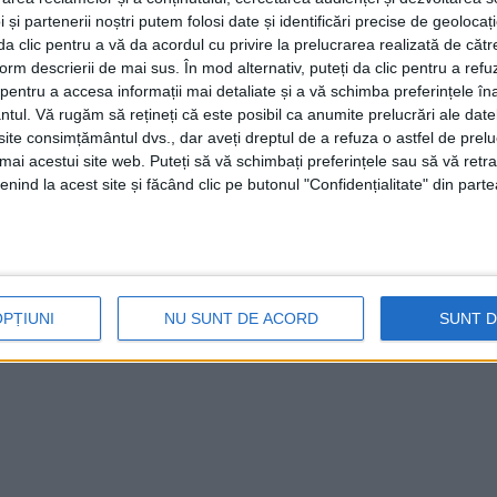
 și partenerii noștri putem folosi date și identificări precise de geoloca
i da clic pentru a vă da acordul cu privire la prelucrarea realizată de cătr
form descrierii de mai sus. În mod alternativ, puteți da clic pentru a refu
entru a accesa informații mai detaliate și a vă schimba preferințele în
ntul.
Vă rugăm să rețineți că este posibil ca anumite prelucrări ale date
te consimțământul dvs., dar aveți dreptul de a refuza o astfel de prelu
umai acestui site web. Puteți să vă schimbați preferințele sau să vă ret
nind la acest site și făcând clic pe butonul "Confidențialitate" din parte
OPȚIUNI
NU SUNT DE ACORD
SUNT 