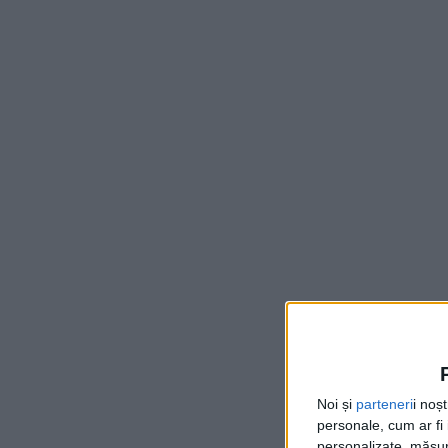
Noi și
parteneri
i noș
personale, cum ar fi i
personalizate, măsura