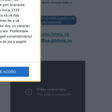
ție prin scanarea
e noi și 1733
za să vă dați
ainte de a vă
lor dvs. cu caracter
crare. Preferințele
rageți consimțământul
a de jos a paginii
DE ACORD