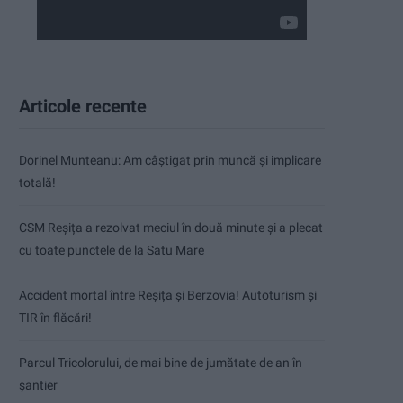
Articole recente
Dorinel Munteanu: Am câștigat prin muncă și implicare
totală!
CSM Reșița a rezolvat meciul în două minute și a plecat
cu toate punctele de la Satu Mare
Accident mortal între Reșița și Berzovia! Autoturism și
TIR în flăcări!
Parcul Tricolorului, de mai bine de jumătate de an în
șantier