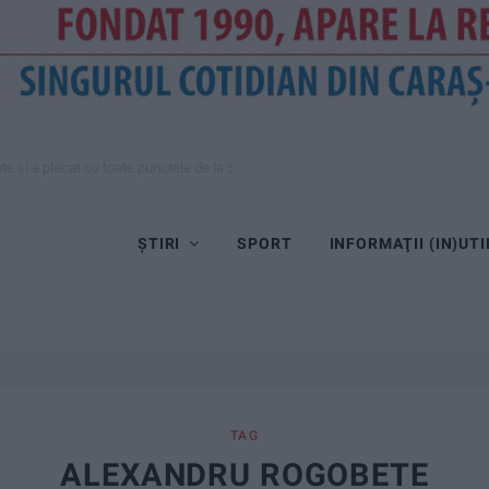
te și a plecat cu toate punctele de la Satu Mare
ȘTIRI
SPORT
INFORMAŢII (IN)UTI
TAG
ALEXANDRU ROGOBETE