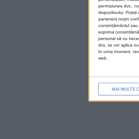
permisiunea dvs., noi
dispozitivului. Puteț
partenerii noștri con
consimțământul sau p
exprima consimțămâ
personal să nu necesi
dvs. se vor aplica n
în orice moment, reve
web.
MAI MULTE 