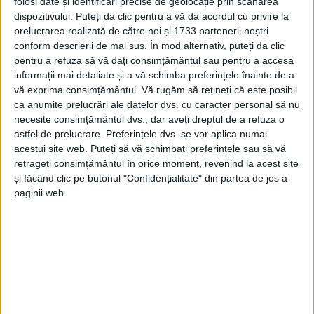
folosi date și identificări precise de geolocație prin scanarea
dispozitivului. Puteți da clic pentru a vă da acordul cu privire la
prelucrarea realizată de către noi și 1733 partenerii noștri
conform descrierii de mai sus. În mod alternativ, puteți da clic
pentru a refuza să vă dați consimțământul sau pentru a accesa
informații mai detaliate și a vă schimba preferințele înainte de a
vă exprima consimțământul.
Vă rugăm să rețineți că este posibil
ca anumite prelucrări ale datelor dvs. cu caracter personal să nu
necesite consimțământul dvs., dar aveți dreptul de a refuza o
astfel de prelucrare. Preferințele dvs. se vor aplica numai
acestui site web. Puteți să vă schimbați preferințele sau să vă
UNCATEGORIZED
retrageți consimțământul în orice moment, revenind la acest site
3 IUNIE 2026, 11:55 AM
1 MINUT DE CITIRE
și făcând clic pe butonul "Confidențialitate" din partea de jos a
paginii web.
Arhive