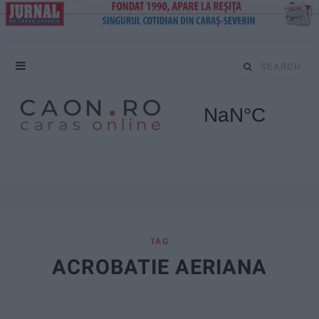
S
e
a
r
c
h
f
TAG
ACROBATIE AERIANA
o
r