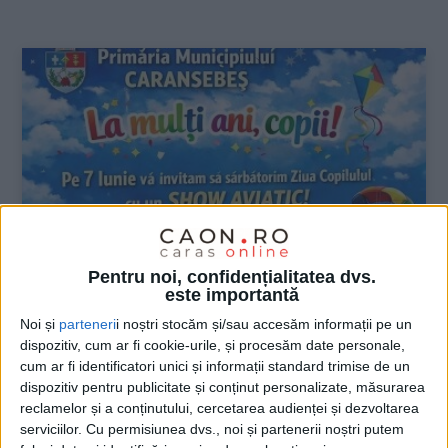
:
Pentru noi, confidențialitatea dvs.
este importantă
Noi și
parteneri
i noștri stocăm și/sau accesăm informații pe un
dispozitiv, cum ar fi cookie-urile, și procesăm date personale,
cum ar fi identificatori unici și informații standard trimise de un
dispozitiv pentru publicitate și conținut personalizate, măsurarea
reclamelor și a conținutului, cercetarea audienței și dezvoltarea
serviciilor.
Cu permisiunea dvs., noi și partenerii noștri putem