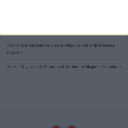
Sauvage
la
Termometrul arăta 42,5°C, dar controalele CJAS au
fost și mai fierbinți
Jean
la
Termometrul arăta 42,5°C, dar controalele CJAS au fost și
mai fierbinți
uctm
la
Toți cetățenii vor avea privilegiu de primar la refacerea
străzilor!
Dorin
la
Coșei acuză: Primar cu tratament privilegiat la Herculane!