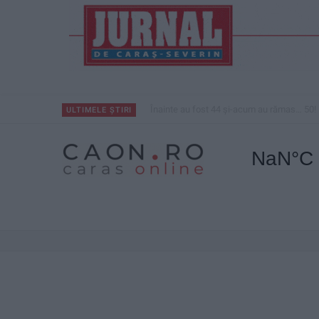
Înainte au fost 44 și-acum au rămas… 50!
ULTIMELE ȘTIRI