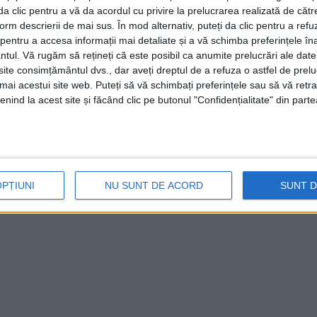
i da clic pentru a vă da acordul cu privire la prelucrarea realizată de cătr
form descrierii de mai sus. În mod alternativ, puteți da clic pentru a refu
entru a accesa informații mai detaliate și a vă schimba preferințele în
ntul.
Vă rugăm să rețineți că este posibil ca anumite prelucrări ale date
te consimțământul dvs., dar aveți dreptul de a refuza o astfel de prelu
umai acestui site web. Puteți să vă schimbați preferințele sau să vă ret
nind la acest site și făcând clic pe butonul "Confidențialitate" din parte
OPȚIUNI
NU SUNT DE ACORD
SUNT 