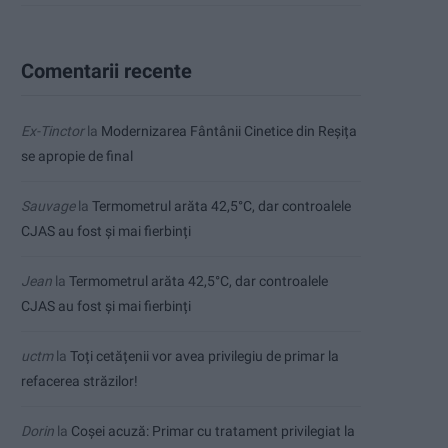
Comentarii recente
Ex-Tinctor
la
Modernizarea Fântânii Cinetice din Reșița
se apropie de final
Sauvage
la
Termometrul arăta 42,5°C, dar controalele
CJAS au fost și mai fierbinți
Jean
la
Termometrul arăta 42,5°C, dar controalele
CJAS au fost și mai fierbinți
uctm
la
Toți cetățenii vor avea privilegiu de primar la
refacerea străzilor!
Dorin
la
Coșei acuză: Primar cu tratament privilegiat la