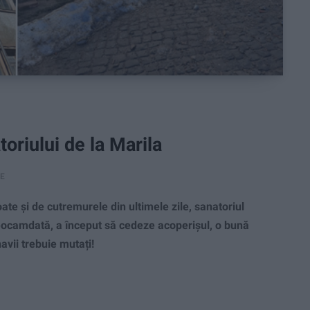
oriului de la Marila
RE
e și de cutremurele din ultimele zile, sanatoriul
ocamdată, a început să cedeze acoperișul, o bună
navii trebuie mutați!