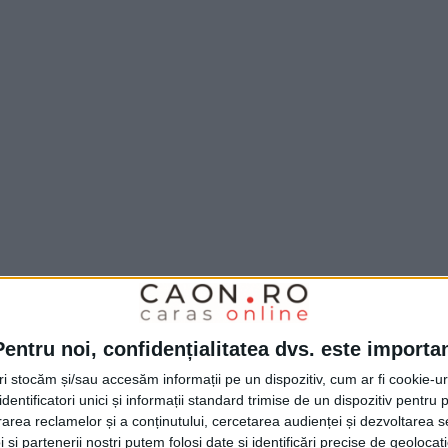
Pentru noi, confidențialitatea dvs. este importa
tri stocăm și/sau accesăm informații pe un dispozitiv, cum ar fi cookie-u
dentificatori unici și informații standard trimise de un dispozitiv pentru p
rea reclamelor și a conținutului, cercetarea audienței și dezvoltarea ser
 și partenerii noștri putem folosi date și identificări precise de geoloca