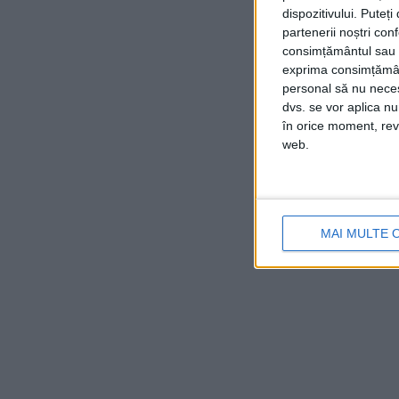
dispozitivului. Puteț
partenerii noștri con
consimțământul sau p
exprima consimțămâ
personal să nu necesi
dvs. se vor aplica n
în orice moment, reve
web.
MAI MULTE 