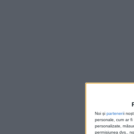
Noi și
parteneri
i noș
personale, cum ar fi i
personalizate, măsura
permisiunea dvs., noi