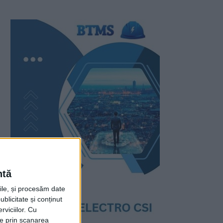
ntă
rile, și procesăm date
ublicitate și conținut
viciilor.
Cu
ție prin scanarea