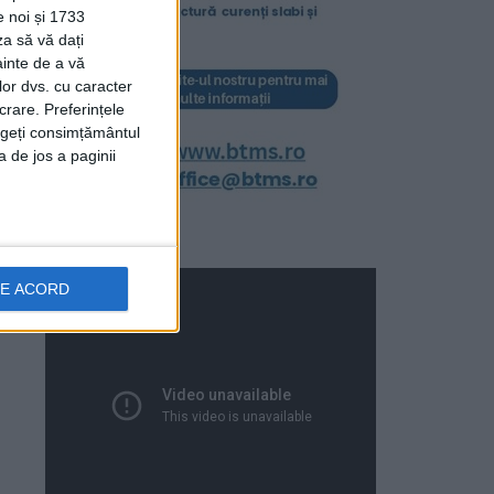
e noi și 1733
za să vă dați
ainte de a vă
lor dvs. cu caracter
crare. Preferințele
rageți consimțământul
a de jos a paginii
DE ACORD