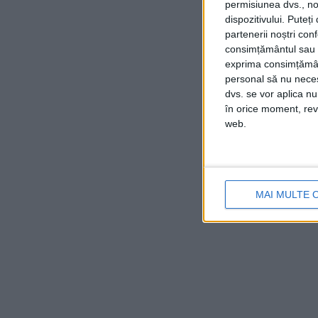
permisiunea dvs., noi
dispozitivului. Puteț
partenerii noștri con
consimțământul sau p
exprima consimțămâ
personal să nu necesi
dvs. se vor aplica n
în orice moment, reve
web.
MAI MULTE 