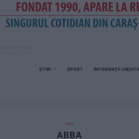
cate este interzisă!
ȘTIRI
SPORT
INFORMAŢII (IN)UTI
TAG
ABBA