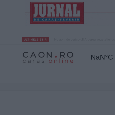
Nu aprinde pericolul! Arderea vegetației us
ULTIMELE ȘTIRI