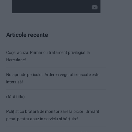
Articole recente
Coșei acuză: Primar cu tratament privilegiat la
Herculane!
Nu aprinde pericolul! Arderea vegetației uscate este
interzisă!
(fără titlu)
Polițist cu brățară de monitorizare la picior! Urmărit
penal pentru abuz în serviciu și hărțuire!