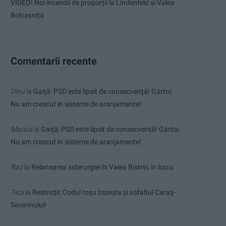
VIDEO! Noi incendii de proporții la Lindenfeld și Valea
Bolvașnița
Comentarii recente
Dinu
la
Gaiţă: PSD este lipsit de consecvență! Gârtoi:
Nu am crescut în sisteme de aranjamente!
Marius
la
Gaiţă: PSD este lipsit de consecvență! Gârtoi:
Nu am crescut în sisteme de aranjamente!
Raz
la
Relansarea siderurgiei în Valea Bistrei, în lucru
Tica
la
Restricții: Codul roșu topește și asfaltul Caraș-
Severinului!