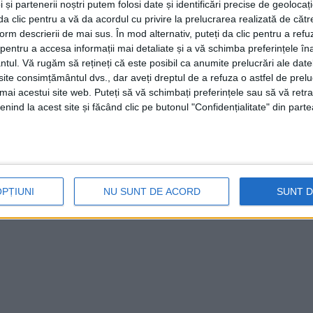
 și partenerii noștri putem folosi date și identificări precise de geoloca
i da clic pentru a vă da acordul cu privire la prelucrarea realizată de cătr
form descrierii de mai sus. În mod alternativ, puteți da clic pentru a refu
entru a accesa informații mai detaliate și a vă schimba preferințele în
ntul.
Vă rugăm să rețineți că este posibil ca anumite prelucrări ale date
te consimțământul dvs., dar aveți dreptul de a refuza o astfel de prelu
umai acestui site web. Puteți să vă schimbați preferințele sau să vă ret
nind la acest site și făcând clic pe butonul "Confidențialitate" din parte
OPȚIUNI
NU SUNT DE ACORD
SUNT 