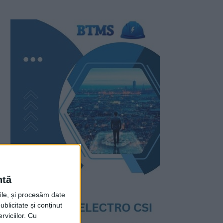
ntă
rile, și procesăm date
ublicitate și conținut
viciilor.
Cu