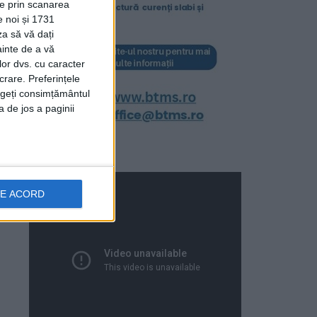
ție prin scanarea
e noi și 1731
za să vă dați
ainte de a vă
lor dvs. cu caracter
crare. Preferințele
rageți consimțământul
a de jos a paginii
DE ACORD