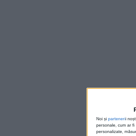
Noi și
parteneri
i noș
personale, cum ar fi i
personalizate, măsura