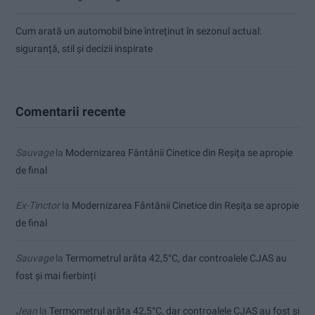
Cum arată un automobil bine întreținut în sezonul actual:
siguranță, stil și decizii inspirate
Comentarii recente
Sauvage
la
Modernizarea Fântânii Cinetice din Reșița se apropie
de final
Ex-Tinctor
la
Modernizarea Fântânii Cinetice din Reșița se apropie
de final
Sauvage
la
Termometrul arăta 42,5°C, dar controalele CJAS au
fost și mai fierbinți
Jean
la
Termometrul arăta 42,5°C, dar controalele CJAS au fost și