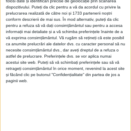
folosi date și identificări precise de geolocație prin scanarea
dispozitivului. Puteți da clic pentru a vă da acordul cu privire la
prelucrarea realizată de către noi și 1733 partenerii noștri
conform descrierii de mai sus. În mod alternativ, puteți da clic
pentru a refuza să vă dați consimțământul sau pentru a accesa
informații mai detaliate și a vă schimba preferințele înainte de a
vă exprima consimțământul.
Vă rugăm să rețineți că este posibil
ca anumite prelucrări ale datelor dvs. cu caracter personal să nu
necesite consimțământul dvs., dar aveți dreptul de a refuza o
astfel de prelucrare. Preferințele dvs. se vor aplica numai
acestui site web. Puteți să vă schimbați preferințele sau să vă
retrageți consimțământul în orice moment, revenind la acest site
Săptămâna trecută, în perioada 20-26 octombrie,
și făcând clic pe butonul "Confidențialitate" din partea de jos a
polițiștii rutieri cărășeni
au fost cu ochii pe pietoni, în
paginii web.
cadrul unei acțiuni preventiv-reactive, menite să
prevină
accidentele rutiere
în care aceștia sunt
implicați, dar și să monitorizeze felul în care
conducătorii auto le acordă
prioritate de trecere la
traversarea carosabilului
.