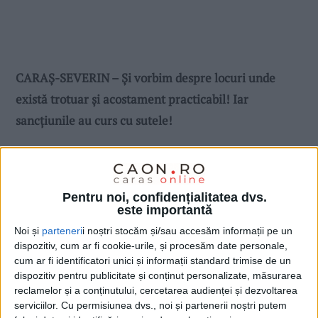
CARAȘ-SEVERIN – Și vorbim despre locuri unde
există trotuar și acostament practicabil! Iar
sancțiunile au curs cu sutele!
Pentru noi, confidențialitatea dvs.
este importantă
Noi și
parteneri
i noștri stocăm și/sau accesăm informații pe un
dispozitiv, cum ar fi cookie-urile, și procesăm date personale,
cum ar fi identificatori unici și informații standard trimise de un
dispozitiv pentru publicitate și conținut personalizate, măsurarea
reclamelor și a conținutului, cercetarea audienței și dezvoltarea
serviciilor.
Cu permisiunea dvs., noi și partenerii noștri putem