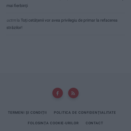
mai fierbinți
uctm
la
Toți cetățenii vor avea privilegiu de primar la refacerea
străzilor!
TERMENI ȘI CONDIȚII
POLITICA DE CONFIDENȚIALITATE
FOLOSINȚA COOKIE-URILOR
CONTACT