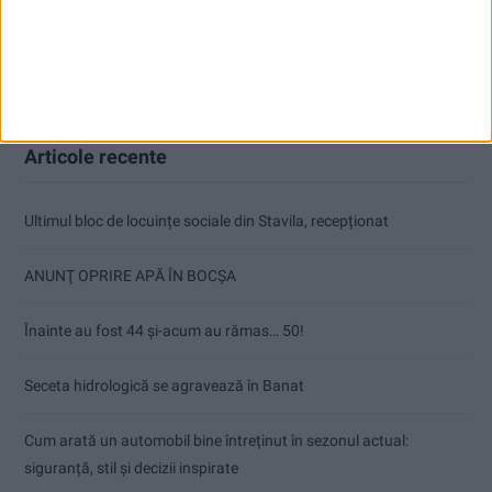
Articole recente
Ultimul bloc de locuințe sociale din Stavila, recepționat
ANUNŢ OPRIRE APĂ ÎN BOCȘA
Înainte au fost 44 și-acum au rămas… 50!
Seceta hidrologică se agravează în Banat
Cum arată un automobil bine întreținut în sezonul actual:
siguranță, stil și decizii inspirate