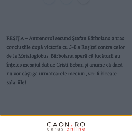
REȘIȚA – Antrenorul secund Ștefan Bărboianu a tras
concluziile după victoria cu 5-0 a Reșiței contra celor
de la Metaloglobus. Bărboianu speră că jucătorii au
înțeles mesajul dat de Cristi Bobar, și anume că dacă
nu vor câștiga următoarele meciuri, vor fi blocate
salariile!