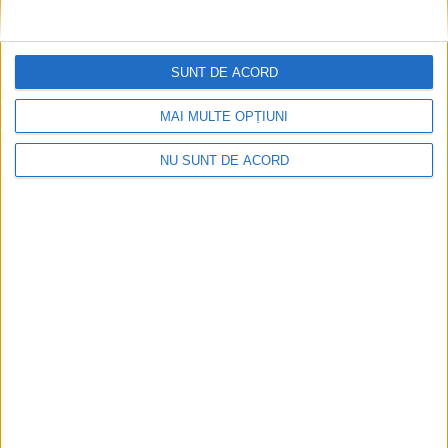
SUNT DE ACORD
MAI MULTE OPȚIUNI
Ultimul bloc de locuințe sociale din Stavila,
recepționat
NU SUNT DE ACORD
2026-08-07