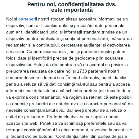
Pentru noi, confidențialitatea dvs.
este importantă
Noi și
parteneri
i noștri stocăm și/sau accesăm informații pe un
dispozitiv, cum ar fi cookie-urile, și procesăm date personale,
cum ar fi identificatori unici și informații standard trimise de un
dispozitiv pentru publicitate și conținut personalizate, măsurarea
reclamelor și a conținutului, cercetarea audienței și dezvoltarea
serviciilor.
Cu permisiunea dvs., noi și partenerii noștri putem
folosi date și identificări precise de geolocație prin scanarea
dispozitivului. Puteți da clic pentru a vă da acordul cu privire la
prelucrarea realizată de către noi și 1733 partenerii noștri
conform descrierii de mai sus. În mod alternativ, puteți da clic
pentru a refuza să vă dați consimțământul sau pentru a accesa
informații mai detaliate și a vă schimba preferințele înainte de a
vă exprima consimțământul.
Vă rugăm să rețineți că este posibil
ca anumite prelucrări ale datelor dvs. cu caracter personal să nu
necesite consimțământul dvs., dar aveți dreptul de a refuza o
În semn de
protest
față de prestațiile fotbaliștilor
astfel de prelucrare. Preferințele dvs. se vor aplica numai
acestui site web. Puteți să vă schimbați preferințele sau să vă
rosso-neri
din ultimele partide,
galeria
a fost
retrageți consimțământul în orice moment, revenind la acest site
prezentă, dar nu și-a încurajat favoriții la acest meci.
și făcând clic pe butonul "Confidențialitate" din partea de jos a