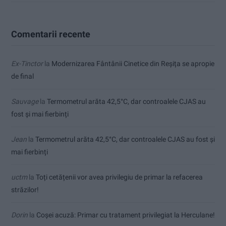
Comentarii recente
Ex-Tinctor
la
Modernizarea Fântânii Cinetice din Reșița se apropie
de final
Sauvage
la
Termometrul arăta 42,5°C, dar controalele CJAS au
fost și mai fierbinți
Jean
la
Termometrul arăta 42,5°C, dar controalele CJAS au fost și
mai fierbinți
uctm
la
Toți cetățenii vor avea privilegiu de primar la refacerea
străzilor!
Dorin
la
Coșei acuză: Primar cu tratament privilegiat la Herculane!