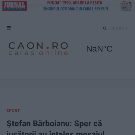
S
e
a
r
c
h
f
SPORT
o
Ștefan Bărboianu: Sper că
r
jucătorii au înțeles mesajul