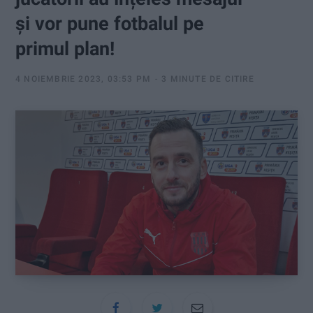
:
și vor pune fotbalul pe
primul plan!
4 NOIEMBRIE 2023, 03:53 PM
3 MINUTE DE CITIRE