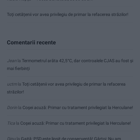
Toți cetățenii vor avea privilegiu de primar la refacerea străzilor!
Comentarii recente
Jean
la
Termometrul arăta 42,5°C, dar controalele CJAS au fost și
mai fierbinți
uctm
la
Toți cetățenii vor avea privilegiu de primar la refacerea
străzilor!
Dorin
la
Coșei acuză: Primar cu tratament privilegiat la Herculane!
Tica
la
Coșei acuză: Primar cu tratament privilegiat la Herculane!
Dinu
la
Gaiţă: PSD este lipsit de consecvență! Gârtoi: Nu am