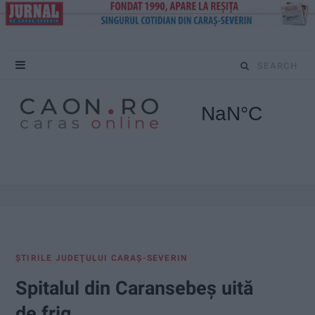
S
e
a
r
c
h
f
ŞTIRILE JUDEŢULUI CARAŞ-SEVERIN
o
Spitalul din Caransebeș uită
r
de frig