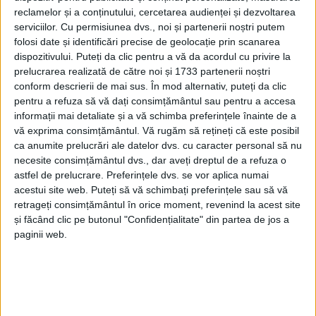
reclamelor și a conținutului, cercetarea audienței și dezvoltarea
serviciilor.
Cu permisiunea dvs., noi și partenerii noștri putem
folosi date și identificări precise de geolocație prin scanarea
dispozitivului. Puteți da clic pentru a vă da acordul cu privire la
prelucrarea realizată de către noi și 1733 partenerii noștri
conform descrierii de mai sus. În mod alternativ, puteți da clic
pentru a refuza să vă dați consimțământul sau pentru a accesa
informații mai detaliate și a vă schimba preferințele înainte de a
vă exprima consimțământul.
Vă rugăm să rețineți că este posibil
ca anumite prelucrări ale datelor dvs. cu caracter personal să nu
necesite consimțământul dvs., dar aveți dreptul de a refuza o
astfel de prelucrare. Preferințele dvs. se vor aplica numai
acestui site web. Puteți să vă schimbați preferințele sau să vă
retrageți consimțământul în orice moment, revenind la acest site
Firma timișoreană care a câștigat licitația în care
și făcând clic pe butonul "Confidențialitate" din partea de jos a
paginii web.
Primăria Caransebeș
a pus pe masă aproape 1,3
milioane de lei pentru o
centrală
nouă s-a apucat
deja de treabă, fapt care nu poate decât să-l bucure
pe
managerul SMUC, Adrian Dumbravă
. Mai precis,