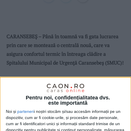
CARANSEBEȘ – Până în toamnă va fi gata lucrarea
prin care se montează o centrală nouă, care va
asigura confortul termic în întreaga clădire a
Spitalului Municipal de Urgență Caransebeș (SMUC)!
Pentru noi, confidențialitatea dvs.
este importantă
Noi și
parteneri
i noștri stocăm și/sau accesăm informații pe un
dispozitiv, cum ar fi cookie-urile, și procesăm date personale,
cum ar fi identificatori unici și informații standard trimise de un
dispozitiv pentru publicitate și conținut personalizate, măsurarea