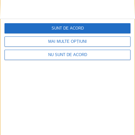
CSM Reșița, primul examen în deplasare! Dorinel
SUNT DE ACORD
Munteanu cere concentrare totală!
MAI MULTE OPȚIUNI
2026-08-06
NU SUNT DE ACORD