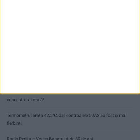
Articole recente
Pe toate șantierele se lucrează cu spor
CSM Reșița, primul examen în deplasare! Dorinel Munteanu cere
concentrare totală!
Termometrul arăta 42,5°C, dar controalele CJAS au fost și mai
fierbinți
Radio Reșița – Vocea Banatului, de 30 de ani