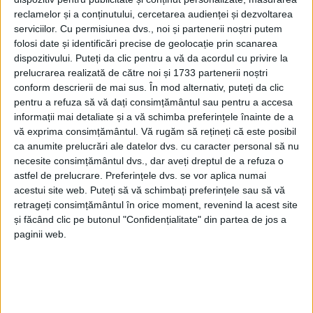
reclamelor și a conținutului, cercetarea audienței și dezvoltarea
serviciilor.
Cu permisiunea dvs., noi și partenerii noștri putem
folosi date și identificări precise de geolocație prin scanarea
dispozitivului. Puteți da clic pentru a vă da acordul cu privire la
prelucrarea realizată de către noi și 1733 partenerii noștri
conform descrierii de mai sus. În mod alternativ, puteți da clic
pentru a refuza să vă dați consimțământul sau pentru a accesa
informații mai detaliate și a vă schimba preferințele înainte de a
vă exprima consimțământul.
Vă rugăm să rețineți că este posibil
ca anumite prelucrări ale datelor dvs. cu caracter personal să nu
Autorul romanului
„Tschick”
a debutat ca romancier
necesite consimțământul dvs., dar aveți dreptul de a refuza o
în 2002, dar a avut succes abia cu acest roman
astfel de prelucrare. Preferințele dvs. se vor aplica numai
publicat în 2010, distins în 2011 cu premiul german
acestui site web. Puteți să vă schimbați preferințele sau să vă
retrageți consimțământul în orice moment, revenind la acest site
pentru literatură pentru tineret și aflat mai bine de
și făcând clic pe butonul "Confidențialitate" din partea de jos a
un an pe lista bestsellerurilor germane. Cartea a fost
paginii web.
tradusă inclusiv în limba română, în 2013, sub titlul
„O vară mișto”
, autorul fiind considerat un clasic al
literaturii pentru tineret, la fel ca Mark Twain cu