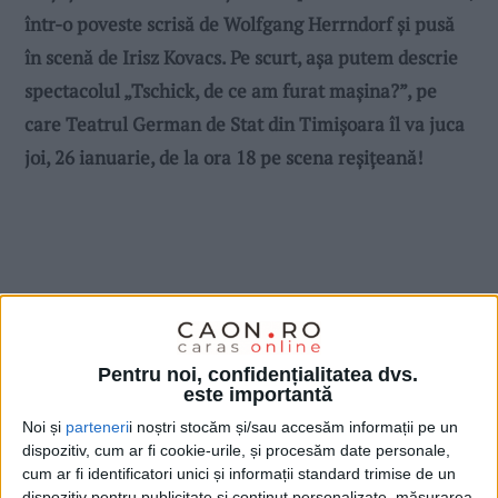
într-o poveste scrisă de Wolfgang Herrndorf și pusă
în scenă de Irisz Kovacs. Pe scurt, așa putem descrie
spectacolul „Tschick, de ce am furat mașina?”, pe
care Teatrul German de Stat din Timișoara îl va juca
joi, 26 ianuarie, de la ora 18 pe scena reșițeană!
Pentru noi, confidențialitatea dvs.
este importantă
Noi și
parteneri
i noștri stocăm și/sau accesăm informații pe un
dispozitiv, cum ar fi cookie-urile, și procesăm date personale,
cum ar fi identificatori unici și informații standard trimise de un
dispozitiv pentru publicitate și conținut personalizate, măsurarea