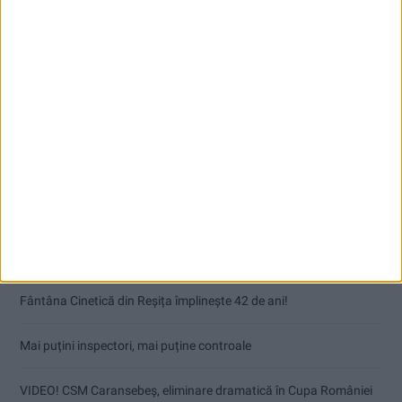
Articole recente
Fântâna Cinetică din Reșița împlinește 42 de ani!
Mai puțini inspectori, mai puține controale
VIDEO! CSM Caransebeș, eliminare dramatică în Cupa României