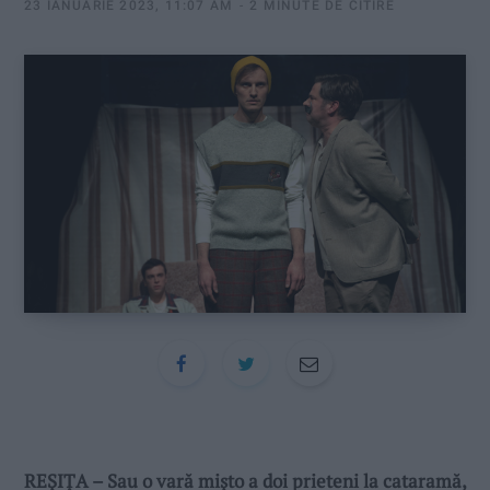
:
23 IANUARIE 2023, 11:07 AM
2 MINUTE DE CITIRE
REȘIȚA – Sau o vară mișto a doi prieteni la cataramă,