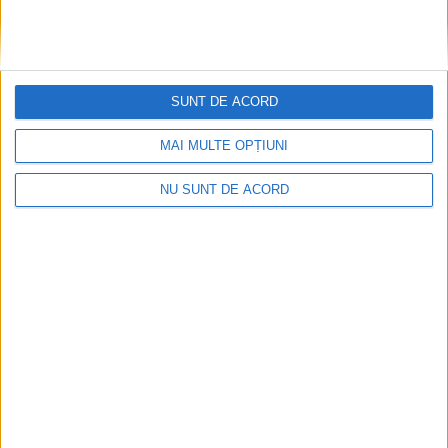
SUNT DE ACORD
MAI MULTE OPȚIUNI
NU SUNT DE ACORD
Mai puțini inspectori, mai puține controale
2026-08-06