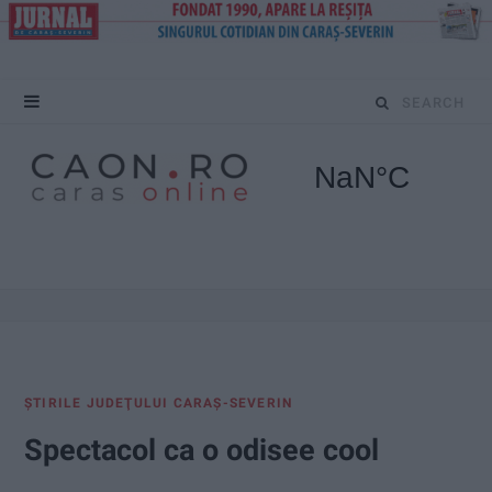
S
e
a
r
c
h
f
ŞTIRILE JUDEŢULUI CARAŞ-SEVERIN
o
Spectacol ca o odisee cool
r