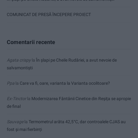
COMUNICAT DE PRESĂ ÎNCEPERE PROIECT
Comentarii recente
Agata crispy
la
În șlapi pe Cheile Rudăriei, a avut nevoie de
salvamontiști
Ppa
la
Care va fi, oare, varianta la Varianta ocolitoare?
Ex-Tinctor
la
Modernizarea Fântânii Cinetice din Reșița se apropie
de final
Sauvage
la
Termometrul arăta 42,5°C, dar controalele CJAS au
fost și mai fierbinți