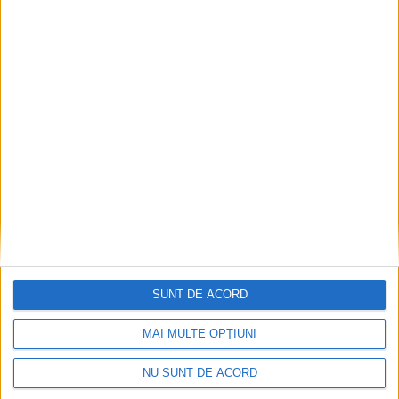
Procuror cărășean reținut după focuri de armă
2026-08-10
SUNT DE ACORD
MAI MULTE OPȚIUNI
NU SUNT DE ACORD