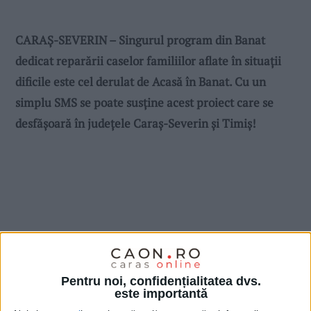
CARAŞ-SEVERIN – Singurul program din Banat
dedicat reparării caselor familiilor aflate în situaţii
dificile este cel derulat de Acasă în Banat. Cu un
simplu SMS se poate susţine acest proiect care se
desfăşoară în judeţele Caraş-Severin şi Timiş!
Pentru noi, confidențialitatea dvs.
este importantă