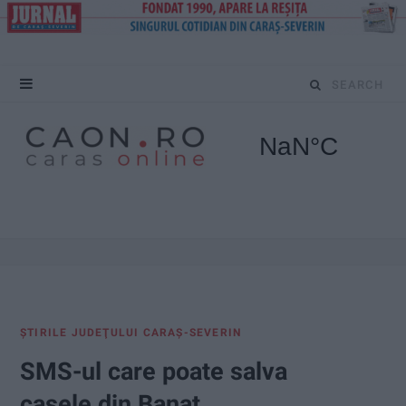
S
e
a
r
c
h
f
ŞTIRILE JUDEŢULUI CARAŞ-SEVERIN
o
SMS-ul care poate salva
r
casele din Banat