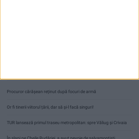
Articole recente
Procuror cărășean reținut după focuri de armă
Or fi tinerii viitorul țării, dar să și-l facă singuri!
TUR lansează primul traseu metropolitan: spre Văliug și Crivaia
În șlapi pe Cheile Rudăriei, a avut nevoie de salvamontiști