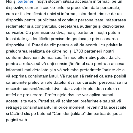
Noi și
parteneri
i noștri stocăm și/sau accesăm informații pe un
dispozitiv, cum ar fi cookie-urile, și procesăm date personale,
cum ar fi identificatori unici și informații standard trimise de un
dispozitiv pentru publicitate și conținut personalizate, măsurarea
reclamelor și a conținutului, cercetarea audienței și dezvoltarea
serviciilor.
Cu permisiunea dvs., noi și partenerii noștri putem
folosi date și identificări precise de geolocație prin scanarea
dispozitivului. Puteți da clic pentru a vă da acordul cu privire la
prelucrarea realizată de către noi și 1733 partenerii noștri
conform descrierii de mai sus. În mod alternativ, puteți da clic
pentru a refuza să vă dați consimțământul sau pentru a accesa
informații mai detaliate și a vă schimba preferințele înainte de a
vă exprima consimțământul.
Vă rugăm să rețineți că este posibil
În ţara în care nu se mai construieşte aproape nimic,
ca anumite prelucrări ale datelor dvs. cu caracter personal să nu
impresionant este că mai există oameni care fac ceva
necesite consimțământul dvs., dar aveți dreptul de a refuza o
astfel de prelucrare. Preferințele dvs. se vor aplica numai
pentru semenii lor. De şase ani, cei de la
Acasă în
acestui site web. Puteți să vă schimbați preferințele sau să vă
Banat
au împânzit cu şantiere tot Banatul, de la un
retrageți consimțământul în orice moment, revenind la acest site
și făcând clic pe butonul "Confidențialitate" din partea de jos a
cap la altul, şi au strâns în jurul lor sute de
voluntari,
paginii web.
de toate vârstele, profesiile, cu sau fără experienţă în