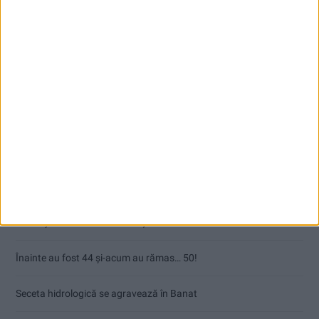
Articole recente
Ultimul bloc de locuințe sociale din Stavila, recepționat
ANUNŢ OPRIRE APĂ ÎN BOCȘA
Înainte au fost 44 și-acum au rămas… 50!
Seceta hidrologică se agravează în Banat