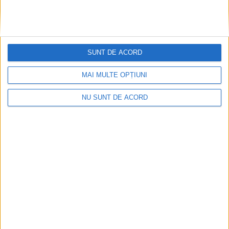
SUNT DE ACORD
MAI MULTE OPȚIUNI
Înainte au fost 44 și-acum au rămas… 50!
2026-08-07
NU SUNT DE ACORD