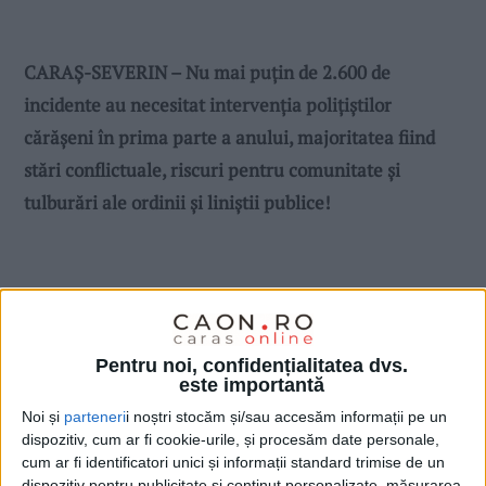
CARAȘ-SEVERIN – Nu mai puțin de 2.600 de
incidente au necesitat intervenția polițiștilor
cărășeni în prima parte a anului, majoritatea fiind
stări conflictuale, riscuri pentru comunitate și
tulburări ale ordinii și liniștii publice!
Pentru noi, confidențialitatea dvs.
este importantă
Noi și
parteneri
i noștri stocăm și/sau accesăm informații pe un
dispozitiv, cum ar fi cookie-urile, și procesăm date personale,
cum ar fi identificatori unici și informații standard trimise de un
dispozitiv pentru publicitate și conținut personalizate, măsurarea