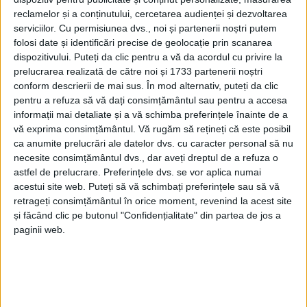
reclamelor și a conținutului, cercetarea audienței și dezvoltarea
serviciilor.
Cu permisiunea dvs., noi și partenerii noștri putem
folosi date și identificări precise de geolocație prin scanarea
dispozitivului. Puteți da clic pentru a vă da acordul cu privire la
prelucrarea realizată de către noi și 1733 partenerii noștri
conform descrierii de mai sus. În mod alternativ, puteți da clic
pentru a refuza să vă dați consimțământul sau pentru a accesa
informații mai detaliate și a vă schimba preferințele înainte de a
vă exprima consimțământul.
Vă rugăm să rețineți că este posibil
ca anumite prelucrări ale datelor dvs. cu caracter personal să nu
necesite consimțământul dvs., dar aveți dreptul de a refuza o
astfel de prelucrare. Preferințele dvs. se vor aplica numai
2.200 din cele 2.600 de evenimente la care au
acestui site web. Puteți să vă schimbați preferințele sau să vă
intervenit oamenii legii, în primul trimestru, au fost
retrageți consimțământul în orice moment, revenind la acest site
și făcând clic pe butonul "Confidențialitate" din partea de jos a
sesizate prin 112. „Intervențiile au vizat, în principal,
paginii web.
aplanarea unor stări conflictuale, verificarea
sesizărilor privind
tulburarea ordinii și liniștii publice
,
precum și gestionarea altor situații cu potențial de
risc pentru comunitate,
polițiștii
acționând cu