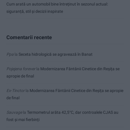
Cum arată un automobil bine întreținut în sezonul actual:
siguranță, stil și decizii inspirate
Comentarii recente
Ppa
la
Seceta hidrologică se agravează în Banat
Pojejena forever
la
Modernizarea Fântânii Cinetice din Reșița se
apropie de final
Ex-Tinctor
la
Modernizarea Fântânii Cinetice din Reșița se apropie
de final
Sauvage
la
Termometrul arăta 42,5°C, dar controalele CJAS au
fost și mai fierbinți