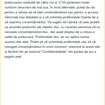
prelucrarea realizată de către noi și 1733 partenerii noștri
conform descrierii de mai sus. În mod alternativ, puteți da clic
pentru a refuza să vă dați consimțământul sau pentru a accesa
informații mai detaliate și a vă schimba preferințele înainte de a
vă exprima consimțământul.
Vă rugăm să rețineți că este posibil
ca anumite prelucrări ale datelor dvs. cu caracter personal să nu
necesite consimțământul dvs., dar aveți dreptul de a refuza o
astfel de prelucrare. Preferințele dvs. se vor aplica numai
acestui site web. Puteți să vă schimbați preferințele sau să vă
retrageți consimțământul în orice moment, revenind la acest site
și făcând clic pe butonul "Confidențialitate" din partea de jos a
paginii web.
Astăzi, la ora 17:30, va avea loc întâmpinarea și
așezarea în biserică a Sf. Moaște, urmate de
privegherea de la ora 18. Programul continuă mâine
dimineață începând cu ora 8:30, când sunt
programate ceasurile și acatistul Sf. Andrei Șaguna.