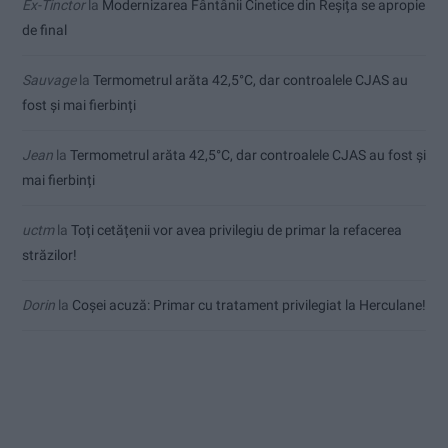
Ex-Tinctor
la
Modernizarea Fântânii Cinetice din Reșița se apropie
de final
Sauvage
la
Termometrul arăta 42,5°C, dar controalele CJAS au
fost și mai fierbinți
Jean
la
Termometrul arăta 42,5°C, dar controalele CJAS au fost și
mai fierbinți
uctm
la
Toți cetățenii vor avea privilegiu de primar la refacerea
străzilor!
Dorin
la
Coșei acuză: Primar cu tratament privilegiat la Herculane!