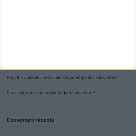
Dorinel Munteanu: Am câștigat prin muncă și implicare totală!
CSM Reșița a rezolvat meciul în două minute și a plecat cu toate
punctele de la Satu Mare
Accident mortal între Reșița și Berzovia! Autoturism și TIR în
flăcări!
Parcul Tricolorului, de mai bine de jumătate de an în șantier
Care va fi, oare, varianta la Varianta ocolitoare?
Comentarii recente