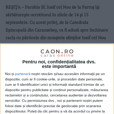
REȘIȚA – Parohia Sf. Iosif cel Nou de la Partoș își
sărbătorește ocrotitorul în zilele de 14 și 15
septembrie. Cu acest prilej, de la Catedrala
Episcopală din Caransebeș, va fi adusă spre închinare
racla cu părticele din moaștele sfinților Iosif cel Nou
de la Partoș, ocrotitorul Banatului, și Andrei Șaguna,
mitropolitul Transilvaniei!
Pentru noi, confidențialitatea dvs.
este importantă
Noi și
parteneri
i noștri stocăm și/sau accesăm informații pe un
dispozitiv, cum ar fi cookie-urile, și procesăm date personale,
cum ar fi identificatori unici și informații standard trimise de un
dispozitiv pentru publicitate și conținut personalizate, măsurarea
reclamelor și a conținutului, cercetarea audienței și dezvoltarea
serviciilor.
Cu permisiunea dvs., noi și partenerii noștri putem
folosi date și identificări precise de geolocație prin scanarea
dispozitivului. Puteți da clic pentru a vă da acordul cu privire la