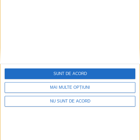
SUNT DE ACORD
MAI MULTE OPȚIUNI
Accident mortal între Reșița și Berzovia!
Autoturism și TIR în flăcări!
NU SUNT DE ACORD
2026-08-08