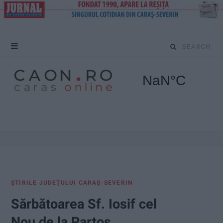
S
e
a
r
c
h
f
ŞTIRILE JUDEŢULUI CARAŞ-SEVERIN
o
Sărbătoarea Sf. Iosif cel
r
Nou de la Partoș