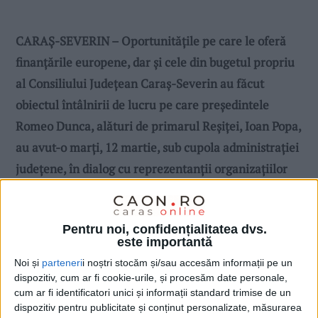
CARAȘ-SEVERIN – Oportunitățile pe care le oferă
finanțările europene, dar și cele din bugetul propriu
al Consiliului Județean Caraș-Severin au făcut
obiectul întâlnirii de lucru pe care președintele
Romeo Dunca, alături de primarul Reșiței, Ioan Popa,
au avut-o marți, 12 martie, sub cupola administrației
județene, în dialog cu reprezentanții organizațiilor
non-guvernamentale din județ!
Pentru noi, confidențialitatea dvs.
este importantă
Noi și
parteneri
i noștri stocăm și/sau accesăm informații pe un
dispozitiv, cum ar fi cookie-urile, și procesăm date personale,
cum ar fi identificatori unici și informații standard trimise de un
dispozitiv pentru publicitate și conținut personalizate, măsurarea