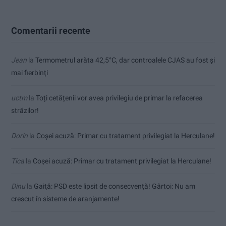
Comentarii recente
Jean
la
Termometrul arăta 42,5°C, dar controalele CJAS au fost și
mai fierbinți
uctm
la
Toți cetățenii vor avea privilegiu de primar la refacerea
străzilor!
Dorin
la
Coșei acuză: Primar cu tratament privilegiat la Herculane!
Tica
la
Coșei acuză: Primar cu tratament privilegiat la Herculane!
Dinu
la
Gaiţă: PSD este lipsit de consecvență! Gârtoi: Nu am
crescut în sisteme de aranjamente!