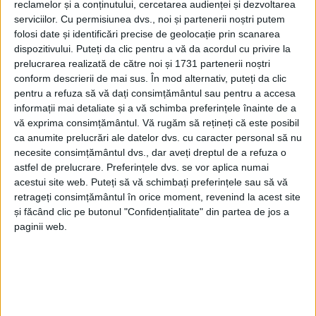
reclamelor și a conținutului, cercetarea audienței și dezvoltarea
serviciilor.
Cu permisiunea dvs., noi și partenerii noștri putem
folosi date și identificări precise de geolocație prin scanarea
dispozitivului. Puteți da clic pentru a vă da acordul cu privire la
prelucrarea realizată de către noi și 1731 partenerii noștri
conform descrierii de mai sus. În mod alternativ, puteți da clic
pentru a refuza să vă dați consimțământul sau pentru a accesa
informații mai detaliate și a vă schimba preferințele înainte de a
vă exprima consimțământul.
Vă rugăm să rețineți că este posibil
ca anumite prelucrări ale datelor dvs. cu caracter personal să nu
necesite consimțământul dvs., dar aveți dreptul de a refuza o
astfel de prelucrare. Preferințele dvs. se vor aplica numai
acestui site web. Puteți să vă schimbați preferințele sau să vă
retrageți consimțământul în orice moment, revenind la acest site
și făcând clic pe butonul "Confidențialitate" din partea de jos a
paginii web.
„Am inițiat întâlnirea pentru a veni în sprijinul
ONG-
urilor
care doresc să acceseze proiecte si care au o
oarecare dificultate în a-și asigura cofinanțarea.