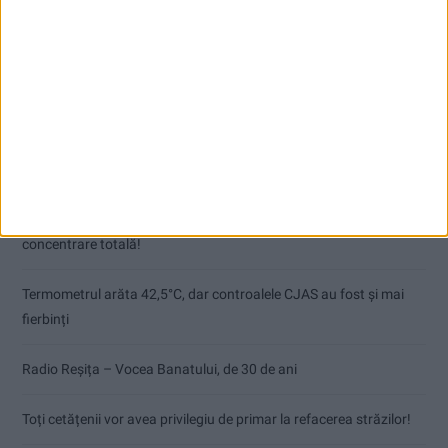
Articole recente
Pe toate șantierele se lucrează cu spor
CSM Reșița, primul examen în deplasare! Dorinel Munteanu cere
concentrare totală!
Termometrul arăta 42,5°C, dar controalele CJAS au fost și mai
fierbinți
Radio Reșița – Vocea Banatului, de 30 de ani
Toți cetățenii vor avea privilegiu de primar la refacerea străzilor!