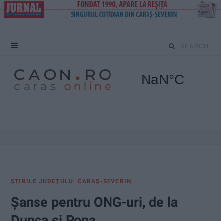
S
e
a
r
c
h
f
ŞTIRILE JUDEŢULUI CARAŞ-SEVERIN
o
Şanse pentru ONG-uri, de la
r
Dunca și Popa