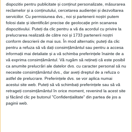
dispozitiv pentru publicitate și conținut personalizate, măsurarea
reclamelor și a conținutului, cercetarea audienței și dezvoltarea
serviciilor.
Cu permisiunea dvs., noi și partenerii noștri putem
folosi date și identificări precise de geolocație prin scanarea
dispozitivului. Puteți da clic pentru a vă da acordul cu privire la
prelucrarea realizată de către noi și 1733 partenerii noștri
conform descrierii de mai sus. În mod alternativ, puteți da clic
pentru a refuza să vă dați consimțământul sau pentru a accesa
informații mai detaliate și a vă schimba preferințele înainte de a
vă exprima consimțământul.
Vă rugăm să rețineți că este posibil
ca anumite prelucrări ale datelor dvs. cu caracter personal să nu
Locuitorii comunei, dar şi cei din zonele învecinate,
necesite consimțământul dvs., dar aveți dreptul de a refuza o
astfel de prelucrare. Preferințele dvs. se vor aplica numai
au acum asigurată asistenţa medicală 24 de ore din
acestui site web. Puteți să vă schimbați preferințele sau să vă
24, 7 zile din 7. Bineînţeles că urgenţele grave vor
retrageți consimțământul în orice moment, revenind la acest site
trebui să se deplaseze la spitalele din judeţ, dar
și făcând clic pe butonul "Confidențialitate" din partea de jos a
paginii web.
celelalte cazuri vor putea fi tratate aici, prin
bunăvoinţa a șapte medici din
Caransebeş,
care au
sprijinit şi s-au implicat în acest proiect.