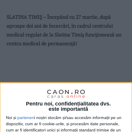
SLATINA TIMIŞ – Începând cu 27 martie, după
aproape doi ani de încercări, în cadrul centrului
medical regulat de la Slatina Timiş funcţionează un
centru medical de permanenţă!
Pentru noi, confidențialitatea dvs.
este importantă
Noi și
parteneri
i noștri stocăm și/sau accesăm informații pe un
dispozitiv, cum ar fi cookie-urile, și procesăm date personale,
cum ar fi identificatori unici și informații standard trimise de un