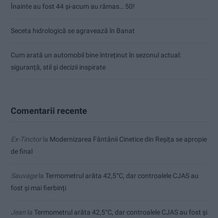
Înainte au fost 44 și-acum au rămas… 50!
Seceta hidrologică se agravează în Banat
Cum arată un automobil bine întreținut în sezonul actual:
siguranță, stil și decizii inspirate
Comentarii recente
Ex-Tinctor
la
Modernizarea Fântânii Cinetice din Reșița se apropie
de final
Sauvage
la
Termometrul arăta 42,5°C, dar controalele CJAS au
fost și mai fierbinți
Jean
la
Termometrul arăta 42,5°C, dar controalele CJAS au fost și