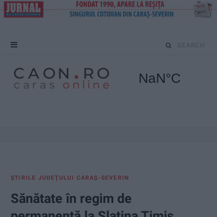
S
e
a
r
c
h
f
ŞTIRILE JUDEŢULUI CARAŞ-SEVERIN
o
Sănătate în regim de
r
permanenţă la Slatina Timiş