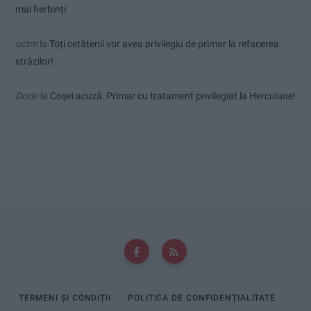
mai fierbinți
uctm
la
Toți cetățenii vor avea privilegiu de primar la refacerea
străzilor!
Dorin
la
Coșei acuză: Primar cu tratament privilegiat la Herculane!
TERMENI ȘI CONDIȚII
POLITICA DE CONFIDENȚIALITATE