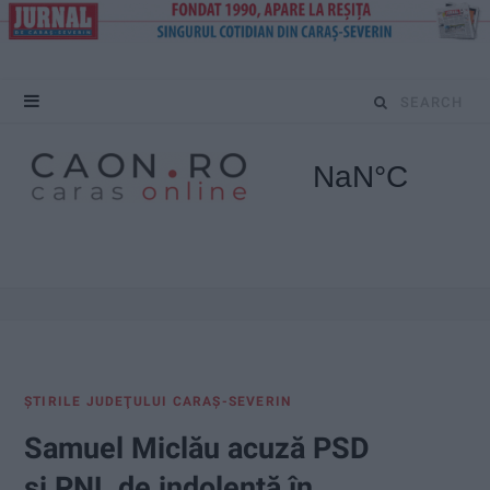
S
e
a
r
c
h
f
ŞTIRILE JUDEŢULUI CARAŞ-SEVERIN
o
Samuel Miclău acuză PSD
r
și PNL de indolență în