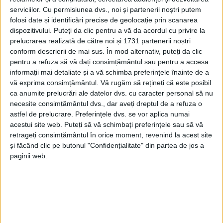
serviciilor.
Cu permisiunea dvs., noi și partenerii noștri putem
folosi date și identificări precise de geolocație prin scanarea
dispozitivului. Puteți da clic pentru a vă da acordul cu privire la
prelucrarea realizată de către noi și 1731 partenerii noștri
conform descrierii de mai sus. În mod alternativ, puteți da clic
pentru a refuza să vă dați consimțământul sau pentru a accesa
informații mai detaliate și a vă schimba preferințele înainte de a
vă exprima consimțământul.
Vă rugăm să rețineți că este posibil
ca anumite prelucrări ale datelor dvs. cu caracter personal să nu
necesite consimțământul dvs., dar aveți dreptul de a refuza o
astfel de prelucrare. Preferințele dvs. se vor aplica numai
acestui site web. Puteți să vă schimbați preferințele sau să vă
retrageți consimțământul în orice moment, revenind la acest site
Parlamentarul afirmă că
infrastructura medicală
din
și făcând clic pe butonul "Confidențialitate" din partea de jos a
Caraș-Severin
este veche de peste jumătate de secol,
paginii web.
iar lipsa investițiilor a costat vieți omenești. „PSD &
PNL, în
Caraș-Severin spitalele
se prăbușesc, iar
oamenii mor din cauza infrastructurii vechi de
jumătate de secol. Vă întreb: în tot acest timp în care