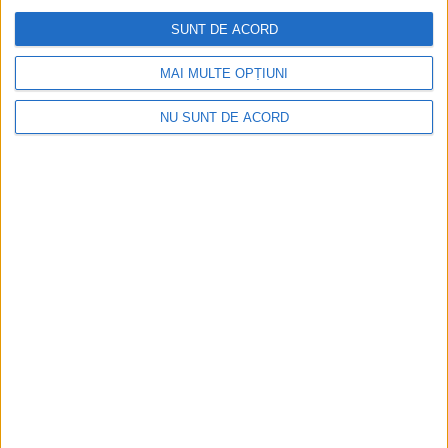
Valea Bolvașnița
SUNT DE ACORD
2026-08-05
MAI MULTE OPȚIUNI
NU SUNT DE ACORD
Copil de 11 ani, lovit pe trecere! Traversa pe roșu…
2026-08-05