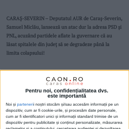
CARAȘ-SEVERIN – Deputatul AUR de Caraș-Severin,
Samuel Miclău, lansează un atac dur la adresa PSD și
PNL, acuzând partidele aflate la guvernare că au
lăsat spitalele din județ să se degradeze până la
limita colapsului!
Pentru noi, confidențialitatea dvs.
este importantă
Noi și
parteneri
i noștri stocăm și/sau accesăm informații pe un
dispozitiv, cum ar fi cookie-urile, și procesăm date personale,
cum ar fi identificatori unici și informații standard trimise de un
dispozitiv pentru publicitate și conținut personalizate, măsurarea
reclamelor și a conținutului, cercetarea audienței și dezvoltarea