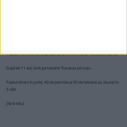
Articole recente
Polițist cu brățară de monitorizare la picior! Urmărit penal pentru
abuz în serviciu și hărțuire!
VIDEO! Noi incendii de proporții la Lindenfeld și Valea Bolvașnița
Copil de 11 ani, lovit pe trecere! Traversa pe roșu…
Faptul divers în județ: 40 de permise și 20 de taloane au zburat în
3 zile!
(fără titlu)