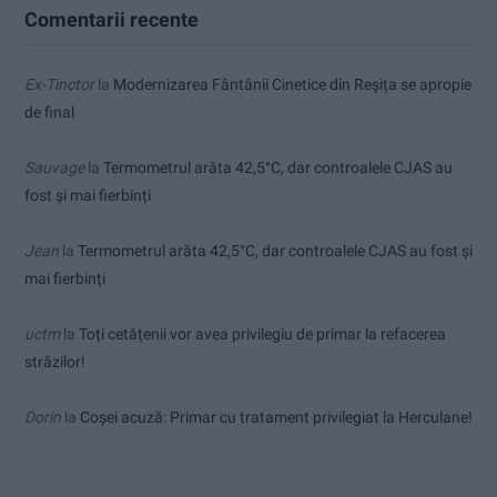
Comentarii recente
Ex-Tinctor
la
Modernizarea Fântânii Cinetice din Reșița se apropie
de final
Sauvage
la
Termometrul arăta 42,5°C, dar controalele CJAS au
fost și mai fierbinți
Jean
la
Termometrul arăta 42,5°C, dar controalele CJAS au fost și
mai fierbinți
uctm
la
Toți cetățenii vor avea privilegiu de primar la refacerea
străzilor!
Dorin
la
Coșei acuză: Primar cu tratament privilegiat la Herculane!