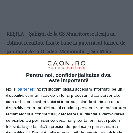
REȘIȚA – Șahiștii de la CS Muncitoresc Reșița au
obținut rezultate foarte bune la puternicul turneu de
șah rapid de la Oradea, Memorialul „Dan Mihai
Carțiș”. Au participat 6 mari maeștri, 7 maeștri
internaționali, 5 maeștri FIDE și 100 de participanți
Pentru noi, confidențialitatea dvs.
din 6 țări!
este importantă
Noi și
parteneri
i noștri stocăm și/sau accesăm informații pe un
dispozitiv, cum ar fi cookie-urile, și procesăm date personale,
cum ar fi identificatori unici și informații standard trimise de un
dispozitiv pentru publicitate și conținut personalizate, măsurarea
reclamelor și a conținutului, cercetarea audienței și dezvoltarea
serviciilor.
Cu permisiunea dvs., noi și partenerii noștri putem
folosi date și identificări precise de geolocație prin scanarea
dispozitivului. Puteți da clic pentru a vă da acordul cu privire la