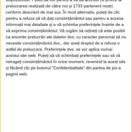
prelucrarea realizată de către noi și 1733 partenerii noștri
conform descrierii de mai sus. În mod alternativ, puteți da clic
pentru a refuza să vă dați consimțământul sau pentru a accesa
informații mai detaliate și a vă schimba preferințele înainte de a
vă exprima consimțământul.
Vă rugăm să rețineți că este posibil
ca anumite prelucrări ale datelor dvs. cu caracter personal să nu
necesite consimțământul dvs., dar aveți dreptul de a refuza o
astfel de prelucrare. Preferințele dvs. se vor aplica numai
acestui site web. Puteți să vă schimbați preferințele sau să vă
retrageți consimțământul în orice moment, revenind la acest site
și făcând clic pe butonul "Confidențialitate" din partea de jos a
paginii web.
Maestrul internațional
Mihai Grünberg
a fost
campion național de seniori, actualmente legitimat
la
CS Muncitoresc Reșița
, a obținut în turneu 7 puncte
din 9 posibile, calificându-se în play-off, unde au