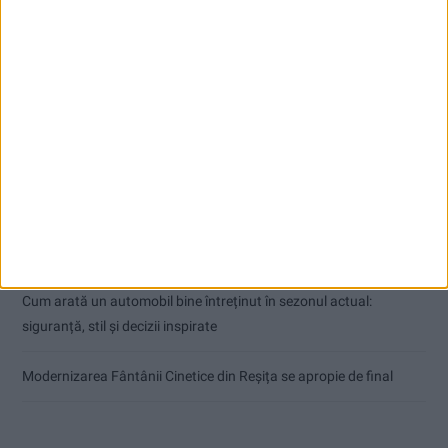
Articole recente
ANUNŢ OPRIRE APĂ ÎN BOCȘA
Înainte au fost 44 și-acum au rămas… 50!
Seceta hidrologică se agravează în Banat
Cum arată un automobil bine întreținut în sezonul actual:
siguranță, stil și decizii inspirate
Modernizarea Fântânii Cinetice din Reșița se apropie de final