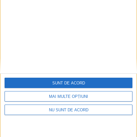
Înainte au fost 44 și-acum au rămas… 50!
2026-08-07
SUNT DE ACORD
MAI MULTE OPȚIUNI
NU SUNT DE ACORD
Seceta hidrologică se agravează în Banat