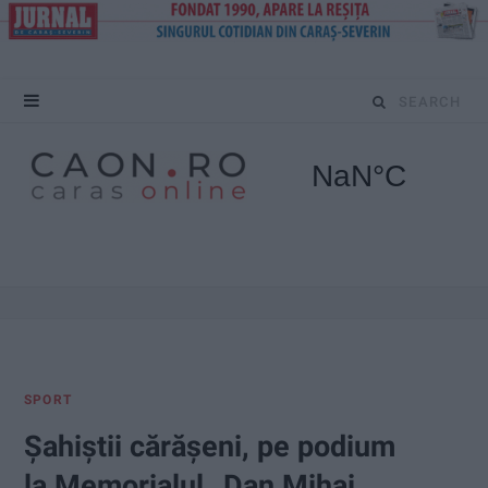
S
e
a
r
c
h
f
SPORT
o
Șahiștii cărășeni, pe podium
r
la Memorialul „Dan Mihai