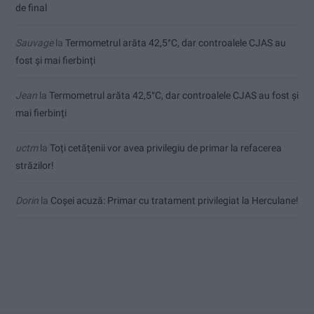
de final
Sauvage
la
Termometrul arăta 42,5°C, dar controalele CJAS au
fost și mai fierbinți
Jean
la
Termometrul arăta 42,5°C, dar controalele CJAS au fost și
mai fierbinți
uctm
la
Toți cetățenii vor avea privilegiu de primar la refacerea
străzilor!
Dorin
la
Coșei acuză: Primar cu tratament privilegiat la Herculane!