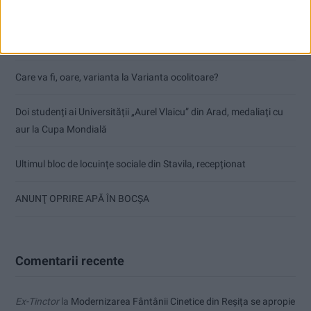
Articole recente
Parcul Tricolorului, de mai bine de jumătate de an în șantier
Care va fi, oare, varianta la Varianta ocolitoare?
Doi studenți ai Universității „Aurel Vlaicu” din Arad, medaliați cu
aur la Cupa Mondială
Ultimul bloc de locuințe sociale din Stavila, recepționat
ANUNŢ OPRIRE APĂ ÎN BOCȘA
Comentarii recente
Ex-Tinctor
la
Modernizarea Fântânii Cinetice din Reșița se apropie