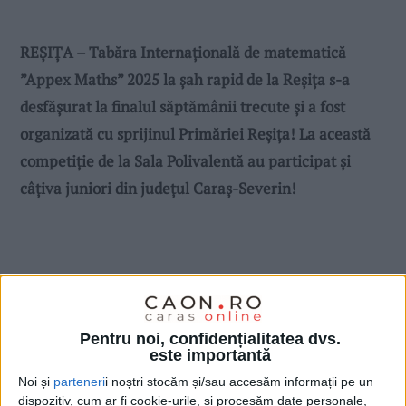
REȘIȚA – Tabăra Internațională de matematică
”Appex Maths” 2025 la șah rapid de la Reșița s-a
desfășurat la finalul săptămânii trecute și a fost
organizată cu sprijinul Primăriei Reșița! La această
competiție de la Sala Polivalentă au participat și
câțiva juniori din județul Caraș-Severin!
Pentru noi, confidențialitatea dvs.
este importantă
Noi și
parteneri
i noștri stocăm și/sau accesăm informații pe un
dispozitiv, cum ar fi cookie-urile, și procesăm date personale,