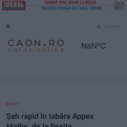
S
e
a
r
c
h
f
SPORT
o
Șah rapid în tabăra Appex
r
Maths, de la Reșița