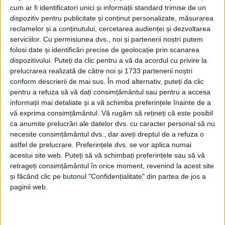
cum ar fi identificatori unici și informații standard trimise de un
dispozitiv pentru publicitate și conținut personalizate, măsurarea
reclamelor și a conținutului, cercetarea audienței și dezvoltarea
serviciilor.
Cu permisiunea dvs., noi și partenerii noștri putem
folosi date și identificări precise de geolocație prin scanarea
dispozitivului. Puteți da clic pentru a vă da acordul cu privire la
prelucrarea realizată de către noi și 1733 partenerii noștri
conform descrierii de mai sus. În mod alternativ, puteți da clic
pentru a refuza să vă dați consimțământul sau pentru a accesa
informații mai detaliate și a vă schimba preferințele înainte de a
vă exprima consimțământul.
Vă rugăm să rețineți că este posibil
ca anumite prelucrări ale datelor dvs. cu caracter personal să nu
necesite consimțământul dvs., dar aveți dreptul de a refuza o
astfel de prelucrare. Preferințele dvs. se vor aplica numai
„Concursul a fost organizat de Universitatea de Vest
acestui site web. Puteți să vă schimbați preferințele sau să vă
Timișoara, cea care a organizat și această tabără de
retrageți consimțământul în orice moment, revenind la acest site
și făcând clic pe butonul "Confidențialitate" din partea de jos a
matematică.
La start s-au aliniat câțiva tineri
paginii web.
matematicieni, unii dintre ei străini, iar cei care le-
au dat replica au fost juniori de la cursul de inițiere,