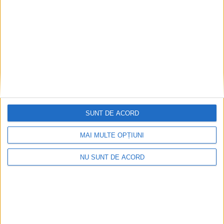
2026-08-08
SUNT DE ACORD
MAI MULTE OPȚIUNI
NU SUNT DE ACORD
Care va fi, oare, varianta la Varianta ocolitoare?
2026-08-08