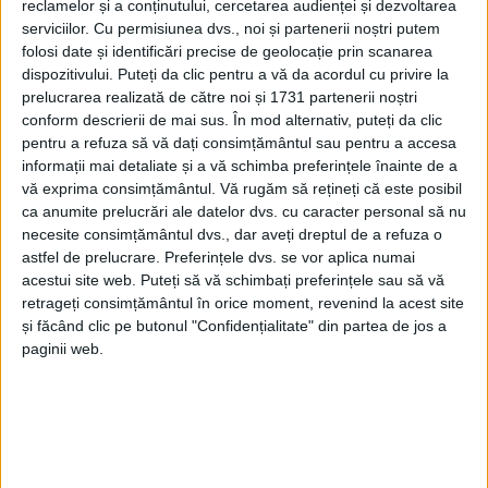
reclamelor și a conținutului, cercetarea audienței și dezvoltarea
serviciilor.
Cu permisiunea dvs., noi și partenerii noștri putem
folosi date și identificări precise de geolocație prin scanarea
dispozitivului. Puteți da clic pentru a vă da acordul cu privire la
prelucrarea realizată de către noi și 1731 partenerii noștri
conform descrierii de mai sus. În mod alternativ, puteți da clic
pentru a refuza să vă dați consimțământul sau pentru a accesa
informații mai detaliate și a vă schimba preferințele înainte de a
vă exprima consimțământul.
Vă rugăm să rețineți că este posibil
ca anumite prelucrări ale datelor dvs. cu caracter personal să nu
necesite consimțământul dvs., dar aveți dreptul de a refuza o
astfel de prelucrare. Preferințele dvs. se vor aplica numai
acestui site web. Puteți să vă schimbați preferințele sau să vă
retrageți consimțământul în orice moment, revenind la acest site
și făcând clic pe butonul "Confidențialitate" din partea de jos a
Deputatul Dumitru Rujan
a declarat: „Părinții și
paginii web.
bunicii noștri merită să fie respectați și să aibă o
viață decentă când sunt la
pensie!
Trebuie să se
bucure de copii și de nepoți! De aceea sunt foarte
importante deciziile luate acum cu privire la noua