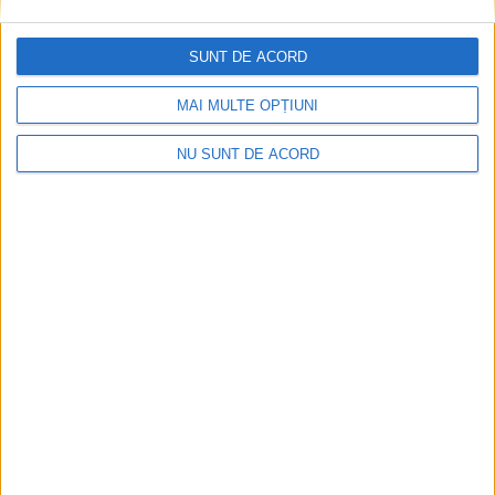
Termometrul arăta 42,5°C, dar controalele CJAS
au fost și mai fierbinți
SUNT DE ACORD
2026-08-06
MAI MULTE OPȚIUNI
NU SUNT DE ACORD
Radio Reșița – Vocea Banatului, de 30 de ani