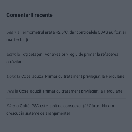
Comentarii recente
Jean
la
Termometrul arăta 42,5°C, dar controalele CJAS au fost și
mai fierbinți
uctm
la
Toți cetățenii vor avea privilegiu de primar la refacerea
străzilor!
Dorin
la
Coșei acuză: Primar cu tratament privilegiat la Herculane!
Tica
la
Coșei acuză: Primar cu tratament privilegiat la Herculane!
Dinu
la
Gaiţă: PSD este lipsit de consecvență! Gârtoi: Nu am
crescut în sisteme de aranjamente!