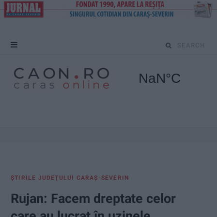
S
e
a
r
c
h
f
ŞTIRILE JUDEŢULUI CARAŞ-SEVERIN
o
Rujan: Facem dreptate celor
r
care au lucrat în uzinele