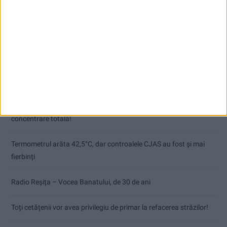
Articole recente
Pe toate șantierele se lucrează cu spor
CSM Reșița, primul examen în deplasare! Dorinel Munteanu cere
concentrare totală!
Termometrul arăta 42,5°C, dar controalele CJAS au fost și mai
fierbinți
Radio Reșița – Vocea Banatului, de 30 de ani
Toți cetățenii vor avea privilegiu de primar la refacerea străzilor!