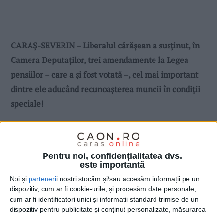
CARAȘ-SEVERIN – Liberalul cărășean a susținut, în
Camera Deputaților, trei amendamente la Legea
pensiilor – care a și fost votată –, cel mai important
dintre ele aducând recunoașterea muncii în condiții
speciale!
Pentru noi, confidențialitatea dvs.
este importantă
Noi și
parteneri
i noștri stocăm și/sau accesăm informații pe un
dispozitiv, cum ar fi cookie-urile, și procesăm date personale,
cum ar fi identificatori unici și informații standard trimise de un
dispozitiv pentru publicitate și conținut personalizate, măsurarea