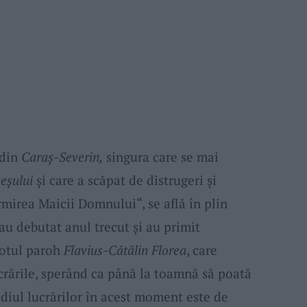
din
Caraş-Severin,
singura care se mai
eşului
şi care a scăpat de distrugeri şi
mirea Maicii Domnului“, se află în plin
 au debutat anul trecut şi au primit
eotul paroh
Flavius-Cătălin Florea
, care
rările, sperând ca până la toamnă să poată
tadiul lucrărilor în acest moment este de