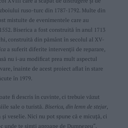
col XVIII care a scăpat de distrugere şi de
zboiului ruso-turc din 1787-1792. Multe din
ost mistuite de evenimentele care au
1552. Biserica a fost construită în anul 1713
chi, construită din pământ în secolul al XV-
ica
a suferit diferite intervenţii de reparare,
însă nu i-au modificat prea mult aspectul
vare, înainte de acest proiect aflat în stare
ăcute în 1979.
ate fi descris în cuvinte, ci trebuie văzut
ile sale o turistă.
Biserica, din lemn de stejar
,
 şi veselie. Nici nu pot spune că e micuţă, ci
loc unde te simţi aproape de Dumnezeu“.