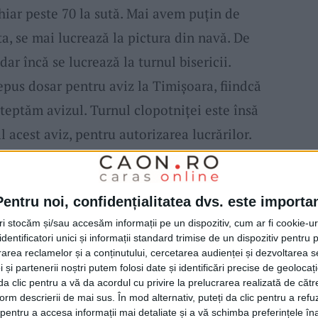
hiar peste 70 la sută. Mai avem puţin de
ata, se mai lucrează la pictura din navă. De
dar încă se lucrează la turnul bisericii.
pus dosar pentru aviz la Timişoara, fiindcă
şteptăm avizul. Turnul clopotniţei este însă
 acest aviz, pentru autorizarea lucrărilor.
i septembrie sau începutul lunii octombrie
ă slujim cât mai repede în ea“, a adăugat
Pentru noi, confidențialitatea dvs. este importa
 că partea de pictură din proiect este
tri stocăm și/sau accesăm informații pe un dispozitiv, cum ar fi cookie-u
or Octavian Ciocşan din Craiova.
dentificatori unici și informații standard trimise de un dispozitiv pentru p
rea reclamelor și a conținutului, cercetarea audienței și dezvoltarea ser
 și partenerii noștri putem folosi date și identificări precise de geoloca
eţinere e finanţat de ADR Vest prin Programul
i da clic pentru a vă da acordul cu privire la prelucrarea realizată de cătr
form descrierii de mai sus. În mod alternativ, puteți da clic pentru a refu
R) 2014-2020, Axa prioritară 5 –
entru a accesa informații mai detaliate și a vă schimba preferințele în