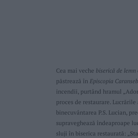
Cea mai veche
biserică de lemn
păstrează în
Episcopia Caranseb
incendii, purtând hramul „Ador
proces de restaurare. Lucrările
binecuvântarea P.S. Lucian, pr
supraveghează îndeaproape luc
sluji în biserica restaurată: „S