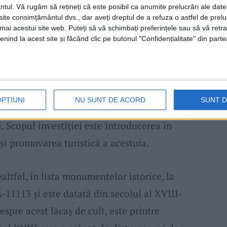
 conservarea, protecţia și valorificarea
ntul.
Vă rugăm să rețineți că este posibil ca anumite prelucrări ale date
te consimțământul dvs., dar aveți dreptul de a refuza o astfel de prelu
l, Prioritatea de investiţii 5.1 –
umai acestui site web. Puteți să vă schimbați preferințele sau să vă ret
varea şi dezvoltarea patrimoniului natural
nind la acest site și făcând clic pe butonul "Confidențialitate" din parte
 de 3.853.222,48 lei, din care 2 la sută revin
ener de proiect. În proiectul tehnic sunt
 drenaj, înlocuirea șindrilei, restaurarea
OPȚIUNI
NU SUNT DE ACORD
SUNT 
lui, realizarea unui sistem de încălzire
. Scopul investiţiei este introducerea în
i și promovarea turistică a acestuia.
altfel, în lista monumentelor istorice, la
-11113 şi este datată din secolul al XVIII-
despre acest lăcaş de cult, este printre