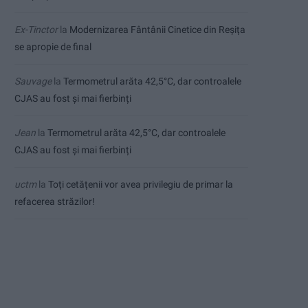
Ex-Tinctor
la
Modernizarea Fântânii Cinetice din Reșița
se apropie de final
Sauvage
la
Termometrul arăta 42,5°C, dar controalele
CJAS au fost și mai fierbinți
Jean
la
Termometrul arăta 42,5°C, dar controalele
CJAS au fost și mai fierbinți
uctm
la
Toți cetățenii vor avea privilegiu de primar la
refacerea străzilor!