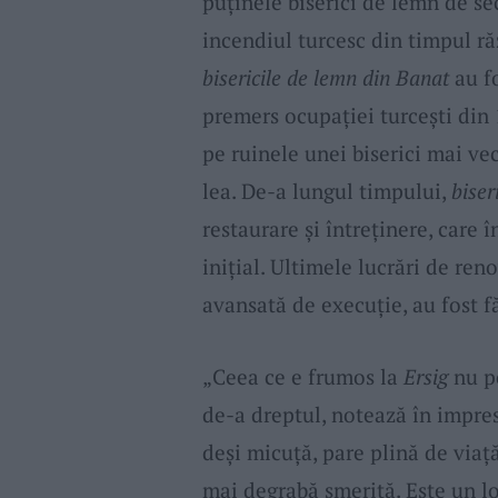
puţinele biserici de lemn de se
incendiul turcesc din timpul ră
bisericile de lemn din Banat
au f
premers ocupaţiei turceşti din 
pe ruinele unei biserici mai ve
lea. De-a lungul timpului,
biser
restaurare şi întreţinere, care 
iniţial. Ultimele lucrări de reno
avansată de execuţie, au fost f
„Ceea ce e frumos la
Ersig
nu po
de-a dreptul, notează în impresi
deşi micuţă, pare plină de viaţă
mai degrabă smerită. Este un 