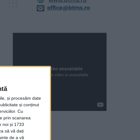
ntă
rile, și procesăm date
ublicitate și conținut
viciilor.
Cu
ție prin scanarea
e noi și 1733
za să vă dați
Articole recente
ainte de a vă