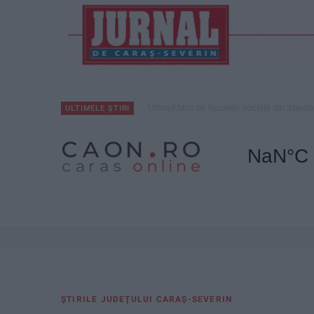
Ultimul bloc de locuințe sociale din Stavila
ULTIMELE ȘTIRI
ŞTIRILE JUDEŢULUI CARAŞ-SEVERIN