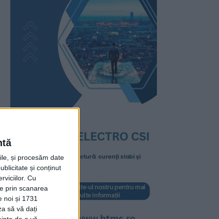
ntă
rile, și procesăm date
ublicitate și conținut
viciilor.
Cu
ție prin scanarea
e noi și 1731
za să vă dați