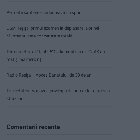
Pe toate șantierele se lucrează cu spor
CSM Reșița, primul examen în deplasare! Dorinel
Munteanu cere concentrare totală!
Termometrul arăta 42,5°C, dar controalele CJAS au
fost și mai fierbinți
Radio Reșița – Vocea Banatului, de 30 de ani
Toți cetățenii vor avea privilegiu de primar la refacerea
străzilor!
Comentarii recente