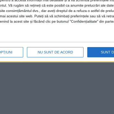
entru a accesa informații mai detaliate și a vă schimba preferințele în
stituit persoanei vătămate. Bărbatul va fi
ntul.
Vă rugăm să rețineți că este posibil ca anumite prelucrări ale date
te consimțământul dvs., dar aveți dreptul de a refuza o astfel de prelu
e caz din cadrul Parchetului de pe lângă
umai acestui site web. Puteți să vă schimbați preferințele sau să vă ret
ispunerii de măsuri legale!“, informează
nind la acest site și făcând clic pe butonul "Confidențialitate" din parte
sub aspectul săvârșirii infracțiunii de
furt,
în
OPȚIUNI
NU SUNT DE ACORD
SUNT 
prejudiciu și tragerii la răspundere penală a