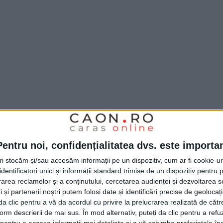
curi, 3 mai, în jurul orei 10, ar fi sustras
Pentru noi, confidențialitatea dvs. este importa
agazin
situat pe
bulevardul Republicii din
tri stocăm și/sau accesăm informații pe un dispozitiv, cum ar fi cookie-u
ul orei 15.00, profitând de neatenția persoanei
dentificatori unici și informații standard trimise de un dispozitiv pentru p
lefon mobil
din geanta acesteia, în timp ce
rea reclamelor și a conținutului, cercetarea audienței și dezvoltarea ser
 și partenerii noștri putem folosi date și identificări precise de geoloca
i într-un
supermarket
situat în zona
Calea
i da clic pentru a vă da acordul cu privire la prelucrarea realizată de cătr
form descrierii de mai sus. În mod alternativ, puteți da clic pentru a refu
lițiștii au recuperat unul dintre cele trei