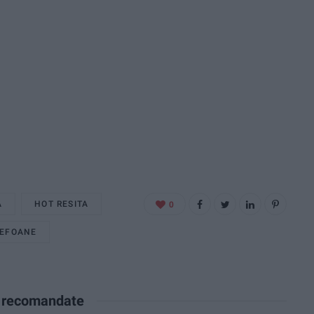
A
HOT RESITA
0
LEFOANE
e recomandate