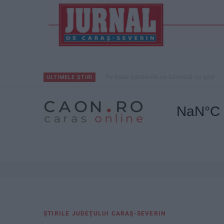
Pe toate șantierele se lucrează cu spor
ULTIMELE ȘTIRI
ŞTIRILE JUDEŢULUI CARAŞ-SEVERIN