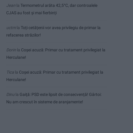
Jean
la
Termometrul arăta 42,5°C, dar controalele
CJAS au fost și mai fierbinți
uctm
la
Toți cetățenii vor avea privilegiu de primar la
refacerea străzilor!
Dorin
la
Coșei acuză: Primar cu tratament privilegiat la
Herculane!
Tica
la
Coșei acuză: Primar cu tratament privilegiat la
Herculane!
Dinu
la
Gaiţă: PSD este lipsit de consecvență! Gârtoi:
Nu am crescut în sisteme de aranjamente!