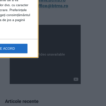
ainte de a vă
lor dvs. cu caracter
crare. Preferințele
rageți consimțământul
a de jos a paginii
DE ACORD
Articole recente