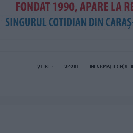
Dorinel Munteanu cere concentrare totală!
ȘTIRI
SPORT
INFORMAŢII (IN)UTI