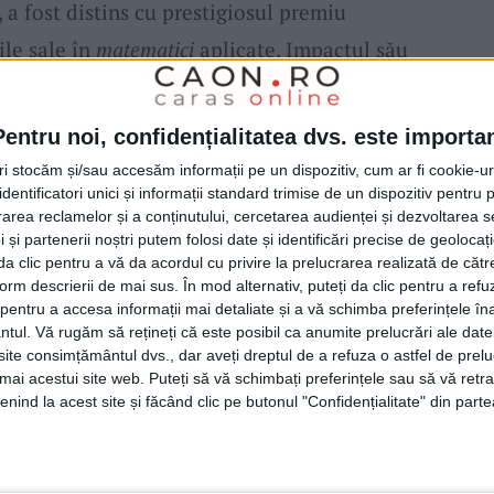
a fost distins cu prestigiosul premiu
ile sale în
matematici
aplicate. Impactul său
 în onoarea sa, Societatea Americană de
iprian Foiaș
în Teoria Operatorilor.“,
Pentru noi, confidențialitatea dvs. este importa
tri stocăm și/sau accesăm informații pe un dispozitiv, cum ar fi cookie-u
dentificatori unici și informații standard trimise de un dispozitiv pentru p
rea reclamelor și a conținutului, cercetarea audienței și dezvoltarea ser
este Ocean nu puteau rămâne fără ecou.
 și partenerii noștri putem folosi date și identificări precise de geoloca
i da clic pentru a vă da acordul cu privire la prelucrarea realizată de cătr
nsiliului Județean Caraș-Severin
, a completat
form descrierii de mai sus. În mod alternativ, puteți da clic pentru a refu
area: „
Matematicianul Ciprian Foiaş
, post –
entru a accesa informații mai detaliate și a vă schimba preferințele în
ntul.
Vă rugăm să rețineți că este posibil ca anumite prelucrări ale date
tlul de
cetățean de onoare al județului Caraș-
te consimțământul dvs., dar aveți dreptul de a refuza o astfel de prelu
 aceea, eram prefect al județului nostru.
umai acestui site web. Puteți să vă schimbați preferințele sau să vă ret
nind la acest site și făcând clic pe butonul "Confidențialitate" din parte
ant și pentru corpul profesoral de la noi din
tuși, importanța intelectualilor
cărășeni
la