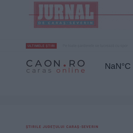
CSM Reșița, primul examen în deplasare! 
ULTIMELE ȘTIRI
ŞTIRILE JUDEŢULUI CARAŞ-SEVERIN