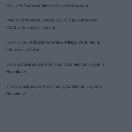
Ppa
la
Pe toate șantierele se lucrează cu spor
Jean
la
Termometrul arăta 42,5°C, dar controalele
CJAS au fost și mai fierbinți
uctm
la
Toți cetățenii vor avea privilegiu de primar la
refacerea străzilor!
Dorin
la
Coșei acuză: Primar cu tratament privilegiat la
Herculane!
Tica
la
Coșei acuză: Primar cu tratament privilegiat la
Herculane!