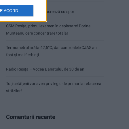
DE ACORD
Pe toate șantierele se lucrează cu spor
CSM Reșița, primul examen în deplasare! Dorinel
Munteanu cere concentrare totală!
Termometrul arăta 42,5°C, dar controalele CJAS au
fost și mai fierbinți
Radio Reșița – Vocea Banatului, de 30 de ani
Toți cetățenii vor avea privilegiu de primar la refacerea
străzilor!
Comentarii recente