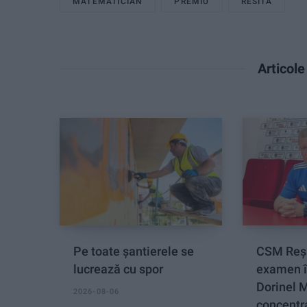
MATEMATICIAN
PREMIU
RESITA
Articol
Pe toate șantierele se
CSM Reși
lucrează cu spor
examen î
Dorinel 
2026-08-06
concentra