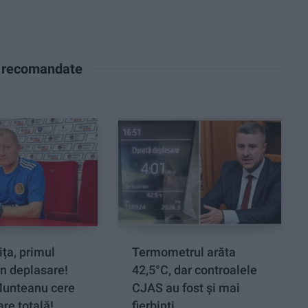
e recomandate
ța, primul
Termometrul arăta
n deplasare!
42,5°C, dar controalele
Munteanu cere
CJAS au fost și mai
re totală!
fierbinți