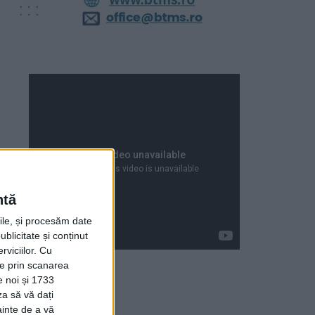
ntă
rile, și procesăm date
ublicitate și conținut
viciilor.
Cu
ție prin scanarea
e noi și 1733
za să vă dați
Articole recente
ainte de a vă