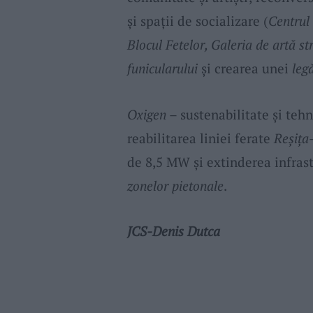
și spații de socializare (
Centrul 
Blocul Fetelor, Galeria de artă st
funicularului
și crearea unei
leg
Oxigen
– sustenabilitate și te
reabilitarea liniei ferate
Reșița
de 8,5 MW și extinderea infrast
zonelor pietonale
.
JCS-Denis Dutca