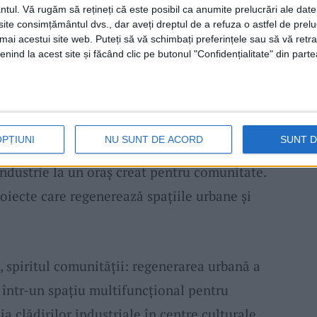
litatea, conectarea cu natura și orientarea
ntul.
Vă rugăm să rețineți că este posibil ca anumite prelucrări ale date
te consimțământul dvs., dar aveți dreptul de a refuza o astfel de prelu
acără și Oxigen”
a fost lansat oficial odată cu
umai acestui site web. Puteți să vă schimbați preferințele sau să vă ret
, cel mai mare proiect urban din ultimele
nind la acest site și făcând clic pe butonul "Confidențialitate" din parte
 Reșița: „Reșița
a fost definită de industrie,
OPȚIUNI
NU SUNT DE ACORD
SUNT 
eni.
Reșița.
Oraș Oxigen
marchează trecerea
industrie la un oraș creat pentru comunitate.
oiecte care regenerează spațiile urbane și
 spiritul comunității: regenerarea urbană a
 într-un spațiu multifuncțional pentru
ia clădirilor industriale în centre culturale