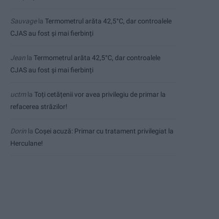
Sauvage
la
Termometrul arăta 42,5°C, dar controalele
CJAS au fost și mai fierbinți
Jean
la
Termometrul arăta 42,5°C, dar controalele
CJAS au fost și mai fierbinți
uctm
la
Toți cetățenii vor avea privilegiu de primar la
refacerea străzilor!
Dorin
la
Coșei acuză: Primar cu tratament privilegiat la
Herculane!