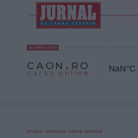
Ultimul bloc de locuințe sociale din Stavila
ULTIMELE ȘTIRI
ŞTIRILE JUDEŢULUI CARAŞ-SEVERIN