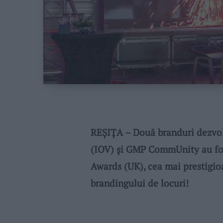
REȘIȚA – Două branduri dezvolt
(IOV) și GMP CommUnity au fos
Awards (UK), cea mai prestigio
brandingului de locuri!