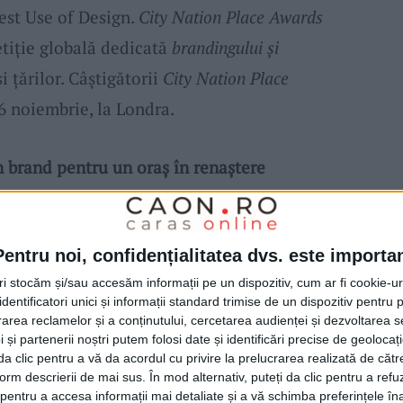
est Use of Design.
City Nation Place Awards
tiție globală dedicată
brandingului și
i țărilor. Câștigătorii
City Nation Place
6 noiembrie, la Londra.
n brand pentru un oraș în renaștere
ă tradiție industrială, își redefinește
: Flacără și Oxigen”
, rezultat al unui proces
Pentru noi, confidențialitatea dvs. este importa
tri stocăm și/sau accesăm informații pe un dispozitiv, cum ar fi cookie-u
ul pentru Orașe Vizionare
, în colaborare cu
dentificatori unici și informații standard trimise de un dispozitiv pentru p
anți ai comunității. Identitatea vizuală a
rea reclamelor și a conținutului, cercetarea audienței și dezvoltarea ser
 și partenerii noștri putem folosi date și identificări precise de geoloca
ty
. Noul brand
îmbină
simbolic doi piloni
i da clic pentru a vă da acordul cu privire la prelucrarea realizată de cătr
oștenirea industrială și spiritul comunitar și
form descrierii de mai sus. În mod alternativ, puteți da clic pentru a refu
entru a accesa informații mai detaliate și a vă schimba preferințele în