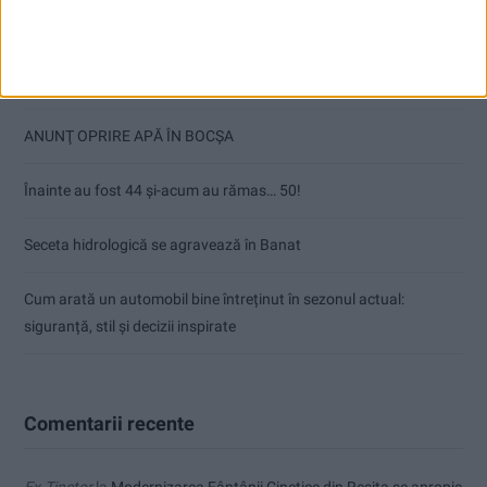
Articole recente
Ultimul bloc de locuințe sociale din Stavila, recepționat
ANUNŢ OPRIRE APĂ ÎN BOCȘA
Înainte au fost 44 și-acum au rămas… 50!
Seceta hidrologică se agravează în Banat
Cum arată un automobil bine întreținut în sezonul actual:
siguranță, stil și decizii inspirate
Comentarii recente
Ex-Tinctor
la
Modernizarea Fântânii Cinetice din Reșița se apropie