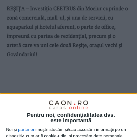
REŞIŢA – Investiţia CEETRUS din Mociur cuprinde o
zonă comercială, mall-ul, şi una de servicii, cu
aquaparkul şi hotelul aferent, o parte de office,
împreună cu partea de rezidenţial, precum şi o
arteră care va uni cele două Reşiţe, oraşul vechi şi
Govândariul!
Pentru noi, confidențialitatea dvs.
este importantă
Noi și
parteneri
i noștri stocăm și/sau accesăm informații pe un
dispozitiv, cum ar fi cookie-urile, și procesăm date personale,