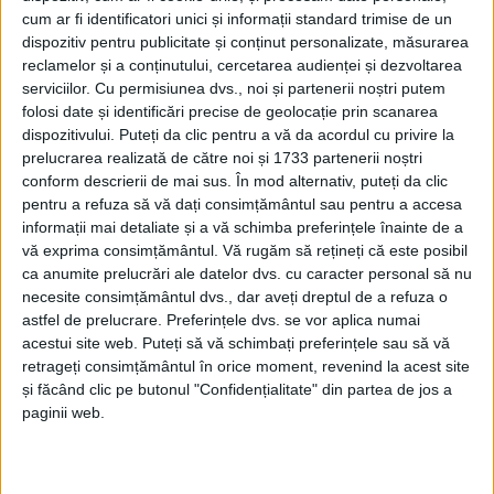
cum ar fi identificatori unici și informații standard trimise de un
dispozitiv pentru publicitate și conținut personalizate, măsurarea
reclamelor și a conținutului, cercetarea audienței și dezvoltarea
serviciilor.
Cu permisiunea dvs., noi și partenerii noștri putem
folosi date și identificări precise de geolocație prin scanarea
dispozitivului. Puteți da clic pentru a vă da acordul cu privire la
prelucrarea realizată de către noi și 1733 partenerii noștri
conform descrierii de mai sus. În mod alternativ, puteți da clic
pentru a refuza să vă dați consimțământul sau pentru a accesa
informații mai detaliate și a vă schimba preferințele înainte de a
vă exprima consimțământul.
Vă rugăm să rețineți că este posibil
Un fel de
Champs Élysées
al urbei, cu rol de „coloană
ca anumite prelucrări ale datelor dvs. cu caracter personal să nu
necesite consimțământul dvs., dar aveți dreptul de a refuza o
vertebrală“, o alternativă pentru drumul pe care va
astfel de prelucrare. Preferințele dvs. se vor aplica numai
circula
tramvaiul.
Iniţiativa este structurată pe 3-4
acestui site web. Puteți să vă schimbați preferințele sau să vă
retrageți consimțământul în orice moment, revenind la acest site
faze, implementabile în 10-15 ani.
și făcând clic pe butonul "Confidențialitate" din partea de jos a
paginii web.
Masterplanul Ceetrus
pentru
Reșita
presupune: