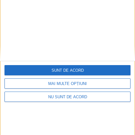
Ultimul bloc de locuințe sociale din Stavila,
recepționat
2026-08-07
SUNT DE ACORD
MAI MULTE OPȚIUNI
NU SUNT DE ACORD
ANUNŢ OPRIRE APĂ ÎN BOCȘA
2026-08-07