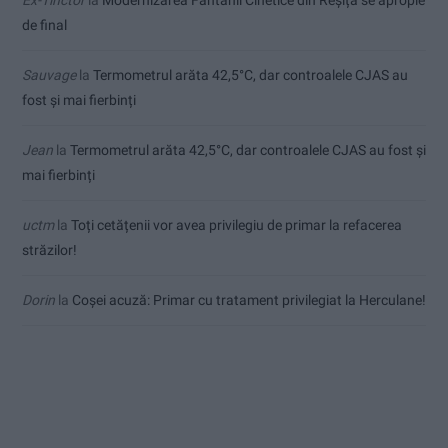
de final
Sauvage
la
Termometrul arăta 42,5°C, dar controalele CJAS au
fost și mai fierbinți
Jean
la
Termometrul arăta 42,5°C, dar controalele CJAS au fost și
mai fierbinți
uctm
la
Toți cetățenii vor avea privilegiu de primar la refacerea
străzilor!
Dorin
la
Coșei acuză: Primar cu tratament privilegiat la Herculane!