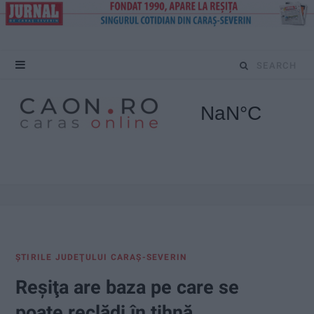
S
e
a
r
c
h
f
ŞTIRILE JUDEŢULUI CARAŞ-SEVERIN
o
Reşiţa are baza pe care se
r
poate reclădi în tihnă