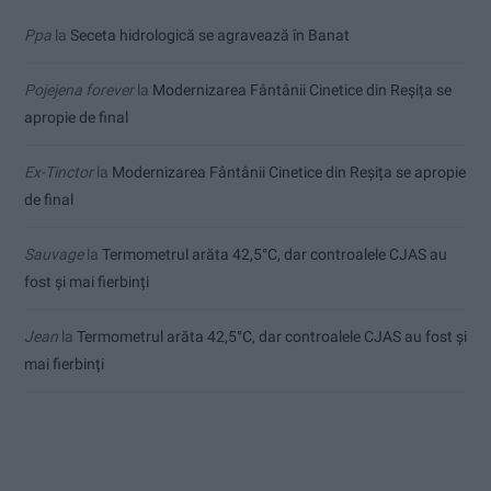
Ppa
la
Seceta hidrologică se agravează în Banat
Pojejena forever
la
Modernizarea Fântânii Cinetice din Reșița se
apropie de final
Ex-Tinctor
la
Modernizarea Fântânii Cinetice din Reșița se apropie
de final
Sauvage
la
Termometrul arăta 42,5°C, dar controalele CJAS au
fost și mai fierbinți
Jean
la
Termometrul arăta 42,5°C, dar controalele CJAS au fost și
mai fierbinți