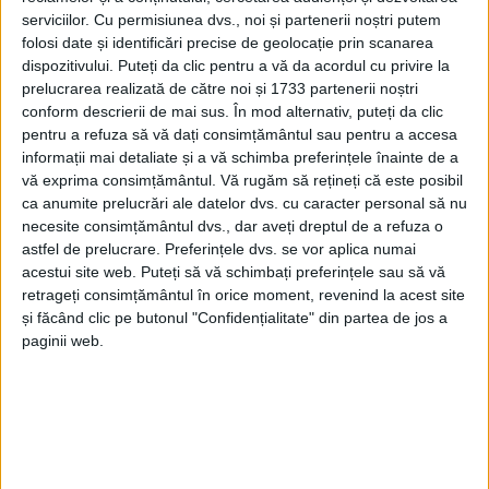
serviciilor.
Cu permisiunea dvs., noi și partenerii noștri putem
folosi date și identificări precise de geolocație prin scanarea
dispozitivului. Puteți da clic pentru a vă da acordul cu privire la
prelucrarea realizată de către noi și 1733 partenerii noștri
conform descrierii de mai sus. În mod alternativ, puteți da clic
pentru a refuza să vă dați consimțământul sau pentru a accesa
informații mai detaliate și a vă schimba preferințele înainte de a
vă exprima consimțământul.
Vă rugăm să rețineți că este posibil
ca anumite prelucrări ale datelor dvs. cu caracter personal să nu
necesite consimțământul dvs., dar aveți dreptul de a refuza o
astfel de prelucrare. Preferințele dvs. se vor aplica numai
acestui site web. Puteți să vă schimbați preferințele sau să vă
retrageți consimțământul în orice moment, revenind la acest site
și făcând clic pe butonul "Confidențialitate" din partea de jos a
Potrivit celor de la Sindicatul Europol, „protagoniștii
paginii web.
principali sunt colegii noștri,
Marius și Nicușor,
care
au reușit să scoată din trafic pentru perioade
cuprinse între 90 și 150 de zile, nu mai puțin de nouă
șoferi inconștienți și teribiliști, înregistrați de