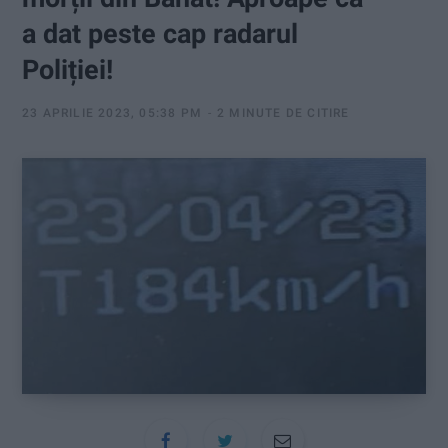
:
a dat peste cap radarul
Poliției!
23 APRILIE 2023, 05:38 PM
2 MINUTE DE CITIRE