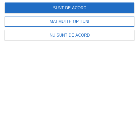
SUNT DE ACORD
2026-08-07
MAI MULTE OPȚIUNI
NU SUNT DE ACORD
Seceta hidrologică se agravează în Banat
2026-08-07