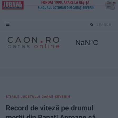
S
e
a
r
c
h
f
ŞTIRILE JUDEŢULUI CARAŞ-SEVERIN
o
Record de viteză pe drumul
r
morții din Banat! Aproape că