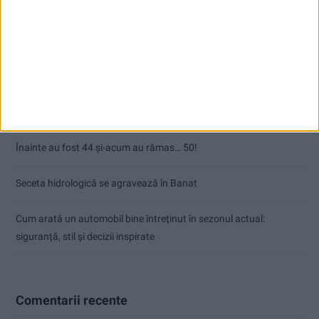
Articole recente
Ultimul bloc de locuințe sociale din Stavila, recepționat
ANUNŢ OPRIRE APĂ ÎN BOCȘA
Înainte au fost 44 și-acum au rămas… 50!
Seceta hidrologică se agravează în Banat
Cum arată un automobil bine întreținut în sezonul actual:
siguranță, stil și decizii inspirate
Comentarii recente