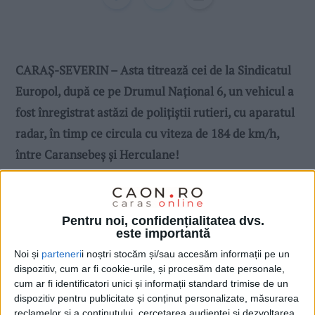
CARAȘ-SEVERIN – Asta titrează cei de la Sindicatul
Europol, după ce pe Drumul Național 6, un vehicul a
fost înregistrat astăzi de polițiștii rutieri, cu aparatul
radar, în timp ce circula cu viteza de 184 de km/h,
între Caransebeș şi Herculane!
Pentru noi, confidențialitatea dvs.
este importantă
Noi și
parteneri
i noștri stocăm și/sau accesăm informații pe un
dispozitiv, cum ar fi cookie-urile, și procesăm date personale,
cum ar fi identificatori unici și informații standard trimise de un
dispozitiv pentru publicitate și conținut personalizate, măsurarea
reclamelor și a conținutului, cercetarea audienței și dezvoltarea