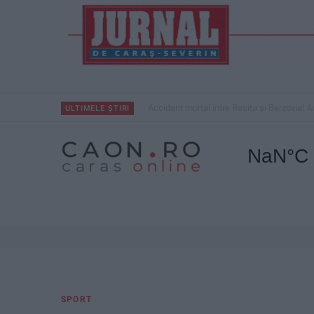
Accident mortal între Reșița și Berzovia! Au
ULTIMELE ȘTIRI
SPORT