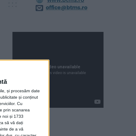
ntă
rile, și procesăm date
ublicitate și conținut
viciilor.
Cu
ție prin scanarea
e noi și 1733
za să vă dați
Articole recente
ainte de a vă
lor dvs. cu caracter