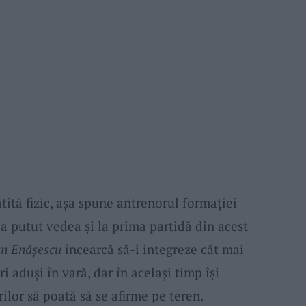
ită fizic, așa spune antrenorul formației
-a putut vedea și la prima partidă din acest
an Enășescu
încearcă să-i integreze cât mai
i aduși în vară, dar în același timp își
rilor să poată să se afirme pe teren.