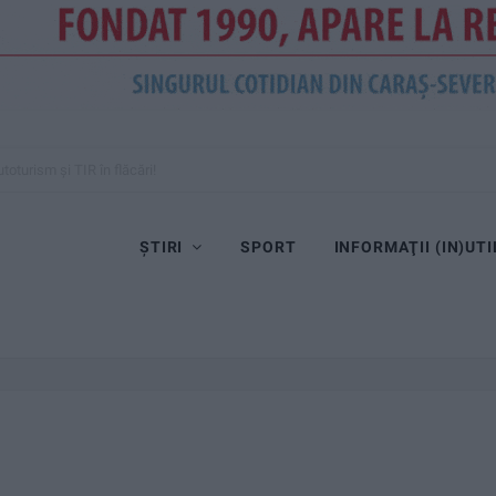
toturism și TIR în flăcări!
ȘTIRI
SPORT
INFORMAŢII (IN)UTI