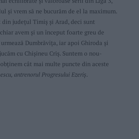
ai echilibrate și valoroase serii din Liga 3,
lul și vrem să ne bucurăm de el la maximum.
 din județul Timiș și Arad, deci sunt
 chiar avem și un început foarte greu de
 urmează Dumbrăvița, iar apoi Ghiroda și
a jucăm cu Chișineu Criș. Suntem o nou-
 obținem cât mai multe puncte din aceste
escu, antrenorul Progresului Ezeriș
.