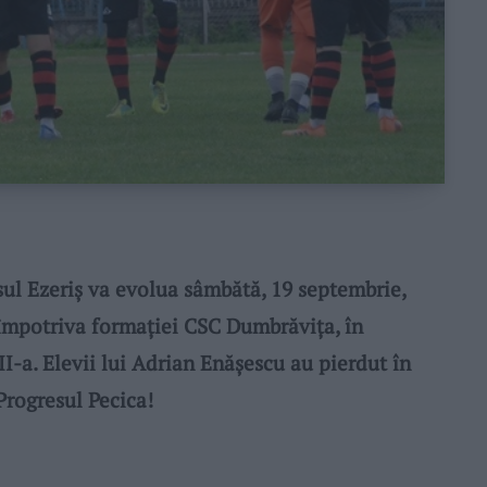
 Ezeriș va evolua sâmbătă, 19 septembrie,
 împotriva formației CSC Dumbrăvița, în
III-a. Elevii lui Adrian Enășescu au pierdut în
Progresul Pecica!