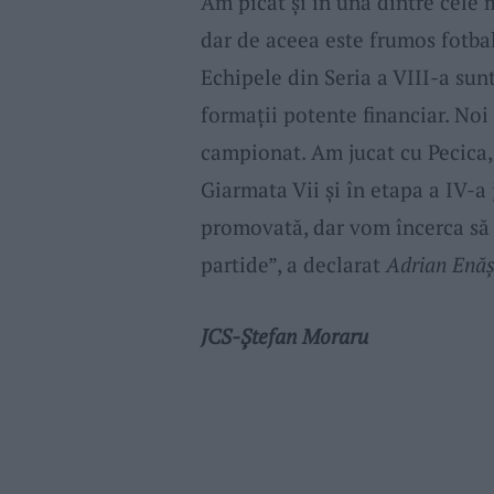
Am picat și în una dintre cele m
dar de aceea este frumos fotba
Echipele din Seria a VIII-a sunt
formații potente financiar. Noi
campionat. Am jucat cu Pecica,
Giarmata Vii și în etapa a IV-
promovată, dar vom încerca să
partide”, a declarat
Adrian Enăș
JCS-Ștefan Moraru