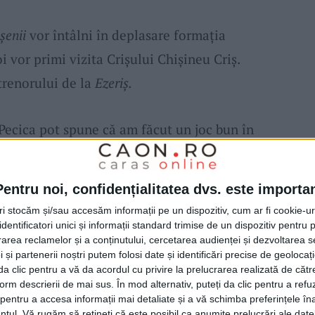
șenii
vor întâlni în deplasare formația
i vor primi vizita Crișului Chișineu Criș.
trenorului de la
Ezeriș.
 Pecica pot spune că am făcut un joc bun în
 a înscrie. Pot spune că șansele de gol ale
urma greșelilor personale făcute de jucătorii
Pentru noi, confidențialitatea dvs. este importa
rați la finalizare, am fi putut veni acasă cu
tri stocăm și/sau accesăm informații pe un dispozitiv, cum ar fi cookie-u
a, aș dori să menționez faptul că au debutat
dentificatori unici și informații standard trimise de un dispozitiv pentru p
rea reclamelor și a conținutului, cercetarea audienței și dezvoltarea ser
oștri, la care se adaugă juniorii născuți în
 și partenerii noștri putem folosi date și identificări precise de geoloca
e chiar aș dori să-mi felicit tinerii jucători,
i da clic pentru a vă da acordul cu privire la prelucrarea realizată de cătr
form descrierii de mai sus. În mod alternativ, puteți da clic pentru a refu
ar și chiar mă bucur pentru ei. Pot ajunge
entru a accesa informații mai detaliate și a vă schimba preferințele în
ntul.
Vă rugăm să rețineți că este posibil ca anumite prelucrări ale date