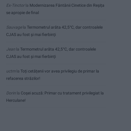
Ex-Tinctor
la
Modernizarea Fântânii Cinetice din Reșița
se apropie de final
Sauvage
la
Termometrul arăta 42,5°C, dar controalele
CJAS au fost și mai fierbinți
Jean
la
Termometrul arăta 42,5°C, dar controalele
CJAS au fost și mai fierbinți
uctm
la
Toți cetățenii vor avea privilegiu de primar la
refacerea străzilor!
Dorin
la
Coșei acuză: Primar cu tratament privilegiat la
Herculane!