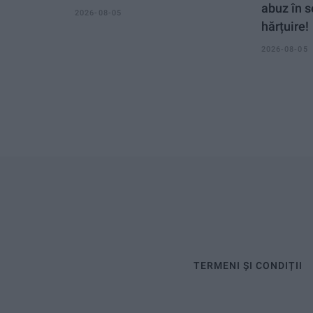
abuz în s
2026-08-05
hărțuire!
2026-08-05
TERMENI ȘI CONDIȚII