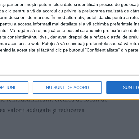
panii importante din județ, precum
UCM
 și partenerii noștri putem folosi date și identificări precise de geoloca
i da clic pentru a vă da acordul cu privire la prelucrarea realizată de cătr
 de la Oțelu Roșu
și, posibil,
Arsenal Reșița
.“,
form descrierii de mai sus. În mod alternativ, puteți da clic pentru a refu
entru a accesa informații mai detaliate și a vă schimba preferințele în
i adăugat că anumite
investiții
în zonă au
ntul.
Vă rugăm să rețineți că este posibil ca anumite prelucrări ale date
primându-și încrederea că situația
te consimțământul dvs., dar aveți dreptul de a refuza o astfel de prelu
umai acestui site web. Puteți să vă schimbați preferințele sau să vă ret
 curând.
nind la acest site și făcând clic pe butonul "Confidențialitate" din parte
rduzeu
intenționează să poarte discuții cu
fica modalități prin care administrația
ezvoltarea industrială.
Deputatul PSD
a
OPȚIUNI
NU SUNT DE ACORD
SUNT 
le reindustrializării: crearea de locuri de
ea valorii adăugate și reducerea