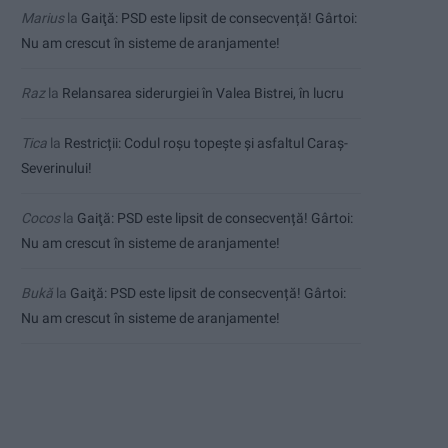
Marius
la
Gaiţă: PSD este lipsit de consecvență! Gârtoi:
Nu am crescut în sisteme de aranjamente!
Raz
la
Relansarea siderurgiei în Valea Bistrei, în lucru
Tica
la
Restricții: Codul roșu topește și asfaltul Caraș-
Severinului!
Cocos
la
Gaiţă: PSD este lipsit de consecvență! Gârtoi:
Nu am crescut în sisteme de aranjamente!
Bukă
la
Gaiţă: PSD este lipsit de consecvență! Gârtoi:
Nu am crescut în sisteme de aranjamente!