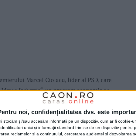
remierului Marcel Ciolacu, lider al PSD, care
 Marea Industrie“
, un program economic de
 Acesta prevede facilități fiscale pentru
250 de locuri de muncă, în special în
Pentru noi, confidențialitatea dvs. este importa
omică sub media națională.
tri stocăm și/sau accesăm informații pe un dispozitiv, cum ar fi cookie-u
dentificatori unici și informații standard trimise de un dispozitiv pentru p
rea reclamelor și a conținutului, cercetarea audienței și dezvoltarea ser