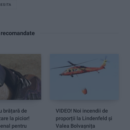
RESITA
e recomandate
cu brățară de
VIDEO! Noi incendii de
are la picior!
proporții la Lindenfeld și
penal pentru
Valea Bolvașnița