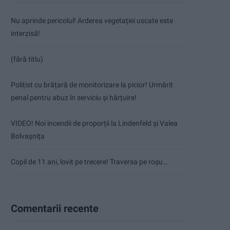
Nu aprinde pericolul! Arderea vegetației uscate este
interzisă!
(fără titlu)
Polițist cu brățară de monitorizare la picior! Urmărit
penal pentru abuz în serviciu și hărțuire!
VIDEO! Noi incendii de proporții la Lindenfeld și Valea
Bolvașnița
Copil de 11 ani, lovit pe trecere! Traversa pe roșu…
Comentarii recente