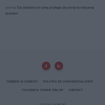
uctm
la
Toți cetățenii vor avea privilegiu de primar la refacerea
străzilor!
TERMENI ȘI CONDIȚII
POLITICA DE CONFIDENȚIALITATE
FOLOSINȚA COOKIE-URILOR
CONTACT
© 2026 CAON.RO