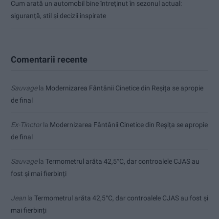
Cum arată un automobil bine întreținut în sezonul actual:
siguranță, stil și decizii inspirate
Comentarii recente
Sauvage
la
Modernizarea Fântânii Cinetice din Reșița se apropie
de final
Ex-Tinctor
la
Modernizarea Fântânii Cinetice din Reșița se apropie
de final
Sauvage
la
Termometrul arăta 42,5°C, dar controalele CJAS au
fost și mai fierbinți
Jean
la
Termometrul arăta 42,5°C, dar controalele CJAS au fost și
mai fierbinți