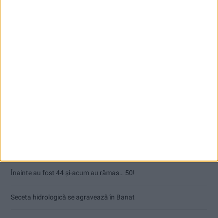
Articole recente
Ultimul bloc de locuințe sociale din Stavila, recepționat
ANUNŢ OPRIRE APĂ ÎN BOCȘA
Înainte au fost 44 și-acum au rămas… 50!
Seceta hidrologică se agravează în Banat