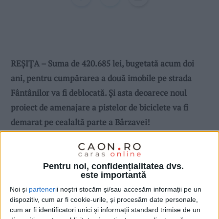
REŞIŢA – Suma de 420.685 lei, bugetată acum doi
ani, pentru cumpărarea a două imobile pe strada
Fântânilor va fi deblocată. Şi asta deoarece noul
proiect de amenajare a pistelor de biciclete va fi
demarat pe cealaltă parte a Bârzavei!
Pentru noi, confidențialitatea dvs.
este importantă
Noi și
parteneri
i noștri stocăm și/sau accesăm informații pe un
dispozitiv, cum ar fi cookie-urile, și procesăm date personale,
cum ar fi identificatori unici și informații standard trimise de un