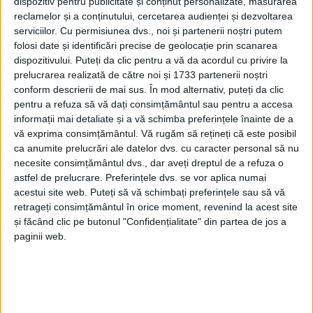
dispozitiv pentru publicitate și conținut personalizate, măsurarea
reclamelor și a conținutului, cercetarea audienței și dezvoltarea
serviciilor.
Cu permisiunea dvs., noi și partenerii noștri putem
folosi date și identificări precise de geolocație prin scanarea
dispozitivului. Puteți da clic pentru a vă da acordul cu privire la
prelucrarea realizată de către noi și 1733 partenerii noștri
conform descrierii de mai sus. În mod alternativ, puteți da clic
pentru a refuza să vă dați consimțământul sau pentru a accesa
informații mai detaliate și a vă schimba preferințele înainte de a
vă exprima consimțământul.
Vă rugăm să rețineți că este posibil
ca anumite prelucrări ale datelor dvs. cu caracter personal să nu
necesite consimțământul dvs., dar aveți dreptul de a refuza o
astfel de prelucrare. Preferințele dvs. se vor aplica numai
acestui site web. Puteți să vă schimbați preferințele sau să vă
retrageți consimțământul în orice moment, revenind la acest site
și făcând clic pe butonul "Confidențialitate" din partea de jos a
paginii web.
În toamna anului 2020, aleşii locali aprobau
achiziţionarea a două imobile amplasate în curtea
fostei societăţi
Prescom,
pentru a extinde obiectivul
de utilitate publică „Amenajare promenadă şi piste