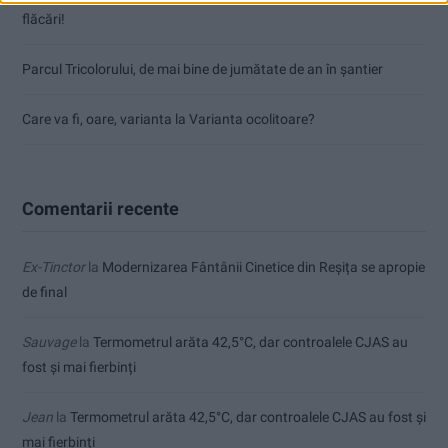
flăcări!
Parcul Tricolorului, de mai bine de jumătate de an în șantier
Care va fi, oare, varianta la Varianta ocolitoare?
Comentarii recente
Ex-Tinctor
la
Modernizarea Fântânii Cinetice din Reșița se apropie
de final
Sauvage
la
Termometrul arăta 42,5°C, dar controalele CJAS au
fost și mai fierbinți
Jean
la
Termometrul arăta 42,5°C, dar controalele CJAS au fost și
mai fierbinți