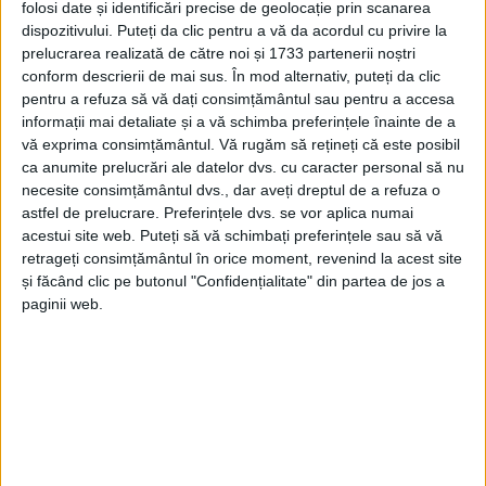
folosi date și identificări precise de geolocație prin scanarea
dispozitivului. Puteți da clic pentru a vă da acordul cu privire la
prelucrarea realizată de către noi și 1733 partenerii noștri
conform descrierii de mai sus. În mod alternativ, puteți da clic
pentru a refuza să vă dați consimțământul sau pentru a accesa
informații mai detaliate și a vă schimba preferințele înainte de a
vă exprima consimțământul.
Vă rugăm să rețineți că este posibil
ca anumite prelucrări ale datelor dvs. cu caracter personal să nu
necesite consimțământul dvs., dar aveți dreptul de a refuza o
astfel de prelucrare. Preferințele dvs. se vor aplica numai
„De la 1 august, prețurile la 14
alimente
care fac
acestui site web. Puteți să vă schimbați preferințele sau să vă
parte din coșul de cumpărături de bază, au scăzut
retrageți consimțământul în orice moment, revenind la acest site
și făcând clic pe butonul "Confidențialitate" din partea de jos a
chiar până la 50%, așa cum ne-am asumat! În pofida
paginii web.
criticilor din partea unor partide de dreapta, care
acuzau intervenția statului în economie, măsura PSD
se dovedește viabilă din punct de vedere economic.
Nu afectează funcționarea pieței, dar oferă în schimb
beneficii pentru cei cu venituri mici și medii și va