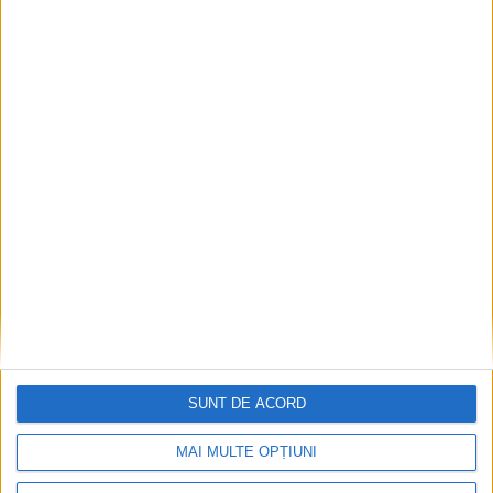
Parcul Tricolorului, de mai bine de jumătate de an
în șantier
2026-08-08
SUNT DE ACORD
MAI MULTE OPȚIUNI