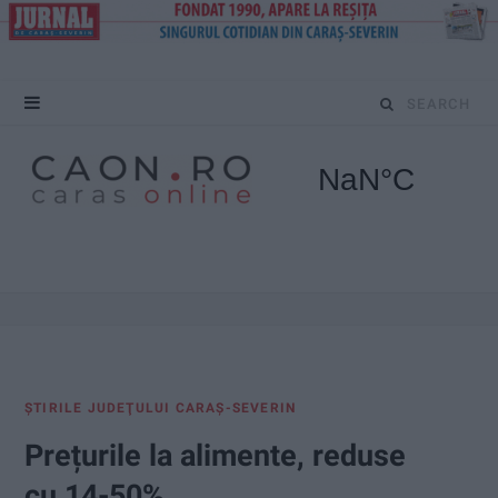
S
e
a
r
c
h
f
ŞTIRILE JUDEŢULUI CARAŞ-SEVERIN
o
Prețurile la alimente, reduse
r
cu 14-50%