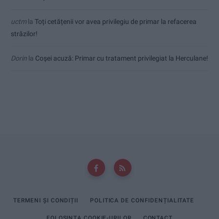
uctm
la
Toți cetățenii vor avea privilegiu de primar la refacerea
străzilor!
Dorin
la
Coșei acuză: Primar cu tratament privilegiat la Herculane!
TERMENI ȘI CONDIȚII
POLITICA DE CONFIDENȚIALITATE
FOLOSINȚA COOKIE-URILOR
CONTACT