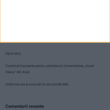
Articole recente
Copil de 11 ani, lovit pe trecere! Traversa pe roșu…
Faptul divers în județ: 40 de permise și 20 de taloane au zburat în
3 zile!
(fără titlu)
Continuă înscrierile pentru admitere la Universitatea „Aurel
Vlaicu” din Arad
Uniforme noi și avansări în structurile MAI
Comentarii recente