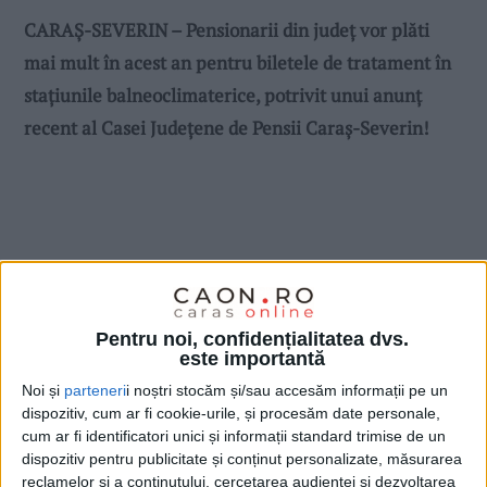
CARAŞ-SEVERIN – Pensionarii din judeţ vor plăti
mai mult în acest an pentru biletele de tratament în
stațiunile balneoclimaterice, potrivit unui anunț
recent al Casei Județene de Pensii Caraș-Severin!
Pentru noi, confidențialitatea dvs.
este importantă
Noi și
parteneri
i noștri stocăm și/sau accesăm informații pe un
dispozitiv, cum ar fi cookie-urile, și procesăm date personale,
cum ar fi identificatori unici și informații standard trimise de un
dispozitiv pentru publicitate și conținut personalizate, măsurarea
reclamelor și a conținutului, cercetarea audienței și dezvoltarea