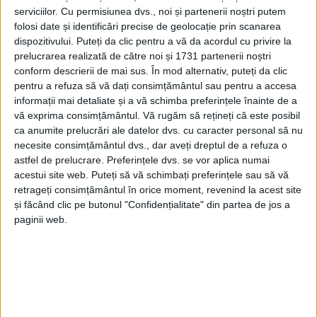
serviciilor.
Cu permisiunea dvs., noi și partenerii noștri putem
folosi date și identificări precise de geolocație prin scanarea
dispozitivului. Puteți da clic pentru a vă da acordul cu privire la
prelucrarea realizată de către noi și 1731 partenerii noștri
conform descrierii de mai sus. În mod alternativ, puteți da clic
pentru a refuza să vă dați consimțământul sau pentru a accesa
informații mai detaliate și a vă schimba preferințele înainte de a
vă exprima consimțământul.
Vă rugăm să rețineți că este posibil
ca anumite prelucrări ale datelor dvs. cu caracter personal să nu
Casa Județeană de Pensii
a comunicat noile
tarife
necesite consimțământul dvs., dar aveți dreptul de a refuza o
valabile pentru acest an, precum și calendarul
astfel de prelucrare. Preferințele dvs. se vor aplica numai
acestui site web. Puteți să vă schimbați preferințele sau să vă
seriilor de
tratament
disponibile. Conform datelor
retrageți consimțământul în orice moment, revenind la acest site
furnizate de Casa Națională de Pensii Publice, prin
și făcând clic pe butonul "Confidențialitate" din partea de jos a
Serviciul Achiziții Publice și Urmărire Contracte,
paginii web.
prețul integral al biletelor de tratament
pentru
unitățile administrate de Societatea de
Tratament
Balnear
și Recuperare a Capacității de Muncă SA
(TBRCM) a crescut față de anul precedent.
Tarifele