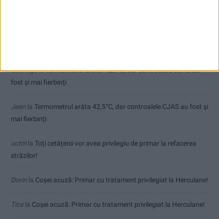
Comentarii recente
Sauvage
la
Termometrul arăta 42,5°C, dar controalele CJAS au
fost și mai fierbinți
Jean
la
Termometrul arăta 42,5°C, dar controalele CJAS au fost și
mai fierbinți
uctm
la
Toți cetățenii vor avea privilegiu de primar la refacerea
străzilor!
Dorin
la
Coșei acuză: Primar cu tratament privilegiat la Herculane!
Tica
la
Coșei acuză: Primar cu tratament privilegiat la Herculane!