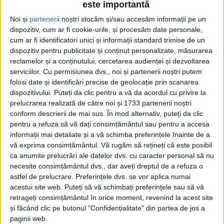
este importantă
Noi și
parteneri
i noștri stocăm și/sau accesăm informații pe un
dispozitiv, cum ar fi cookie-urile, și procesăm date personale,
cum ar fi identificatori unici și informații standard trimise de un
dispozitiv pentru publicitate și conținut personalizate, măsurarea
reclamelor și a conținutului, cercetarea audienței și dezvoltarea
serviciilor.
Cu permisiunea dvs., noi și partenerii noștri putem
folosi date și identificări precise de geolocație prin scanarea
dispozitivului. Puteți da clic pentru a vă da acordul cu privire la
prelucrarea realizată de către noi și 1733 partenerii noștri
conform descrierii de mai sus. În mod alternativ, puteți da clic
pentru a refuza să vă dați consimțământul sau pentru a accesa
informații mai detaliate și a vă schimba preferințele înainte de a
vă exprima consimțământul.
Vă rugăm să rețineți că este posibil
ca anumite prelucrări ale datelor dvs. cu caracter personal să nu
necesite consimțământul dvs., dar aveți dreptul de a refuza o
astfel de prelucrare. Preferințele dvs. se vor aplica numai
acestui site web. Puteți să vă schimbați preferințele sau să vă
retrageți consimțământul în orice moment, revenind la acest site
și făcând clic pe butonul "Confidențialitate" din partea de jos a
paginii web.