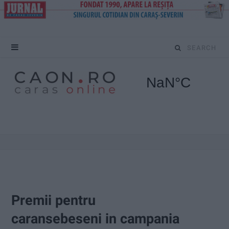
S
e
a
r
c
h
f
o
Premii pentru
r
caransebeseni in campania