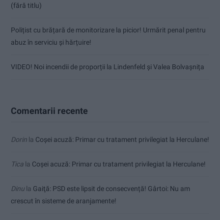
(fără titlu)
Polițist cu brățară de monitorizare la picior! Urmărit penal pentru
abuz în serviciu și hărțuire!
VIDEO! Noi incendii de proporții la Lindenfeld și Valea Bolvașnița
Comentarii recente
Dorin
la
Coșei acuză: Primar cu tratament privilegiat la Herculane!
Tica
la
Coșei acuză: Primar cu tratament privilegiat la Herculane!
Dinu
la
Gaiţă: PSD este lipsit de consecvență! Gârtoi: Nu am
crescut în sisteme de aranjamente!