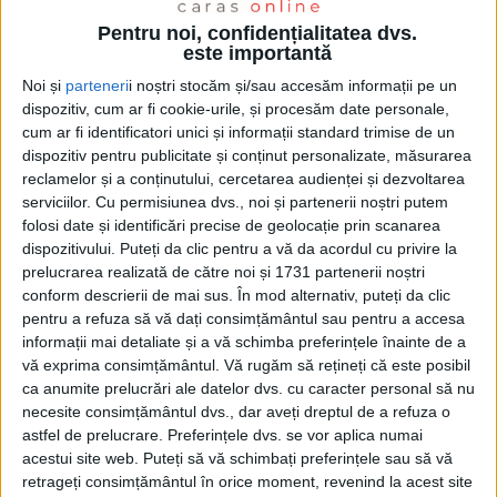
Pentru noi, confidențialitatea dvs.
este importantă
Noi și
parteneri
i noștri stocăm și/sau accesăm informații pe un
dispozitiv, cum ar fi cookie-urile, și procesăm date personale,
cum ar fi identificatori unici și informații standard trimise de un
dispozitiv pentru publicitate și conținut personalizate, măsurarea
reclamelor și a conținutului, cercetarea audienței și dezvoltarea
serviciilor.
Cu permisiunea dvs., noi și partenerii noștri putem
folosi date și identificări precise de geolocație prin scanarea
dispozitivului. Puteți da clic pentru a vă da acordul cu privire la
prelucrarea realizată de către noi și 1731 partenerii noștri
conform descrierii de mai sus. În mod alternativ, puteți da clic
Primarul Reşiţei, Ioan Popa
, face din nou promisiunea
pentru a refuza să vă dați consimțământul sau pentru a accesa
fermă că nu se lasă până nu face un nou
spital
informații mai detaliate și a vă schimba preferințele înainte de a
vă exprima consimțământul.
Vă rugăm să rețineți că este posibil
judeţean
. Evident, împreună cu Consiliul Judeţean,
ca anumite prelucrări ale datelor dvs. cu caracter personal să nu
care gestionează şi actuala unitate. Iar planurile au
necesite consimțământul dvs., dar aveți dreptul de a refuza o
astfel de prelucrare. Preferințele dvs. se vor aplica numai
ajuns, zilele acestea, la faza studiului de fezabilitate,
acestui site web. Puteți să vă schimbați preferințele sau să vă
urmând să fie lansat caietul de sarcini pentru el.
retrageți consimțământul în orice moment, revenind la acest site