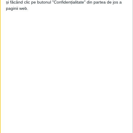
și făcând clic pe butonul "Confidențialitate" din partea de jos a
paginii web.
Cât despre fonduri,
Nelu Popa
spune: „Indiferent
dacă primesc sau nu bani pe rezilienţă, chiar dacă va
trebui să avem implicare privată, pe un parteneriat
public-privat, sau în ultimă instanţă va trebui să
luăm credit de la Banca Europeană de Reconstrucţie
şi Dezvoltare sau de la Banca Mondială, locuitorii
Banatului de Munte
vor avea cu siguranţă un spital
nou în următorii patru, cinci ani!“. Noua unitate se
va ridica în
Triaj,
„pe actualul amplasament al firmei
Crossi
şi al firmei care gestionează fierul vechi care
merge la
TMK“.
Dar de ce este
primarul Reşiţei
atât de ferm în ce
priveşte noul spital? Edilul a amintit de imaginile de