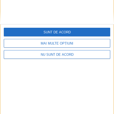
SUNT DE ACORD
MAI MULTE OPȚIUNI
NU SUNT DE ACORD
Coșei acuză: Primar cu tratament privilegiat la
Herculane!
2026-08-05