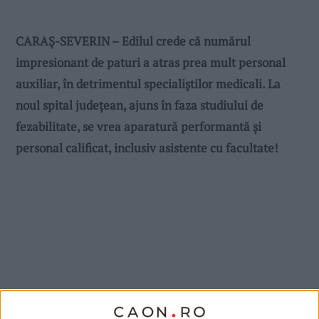
CARAŞ-SEVERIN – Edilul crede că numărul
impresionant de paturi a atras prea mult personal
auxiliar, în detrimentul specialiştilor medicali. La
noul spital judeţean, ajuns în faza studiului de
fezabilitate, se vrea aparatură performantă şi
personal calificat, inclusiv asistente cu facultate!