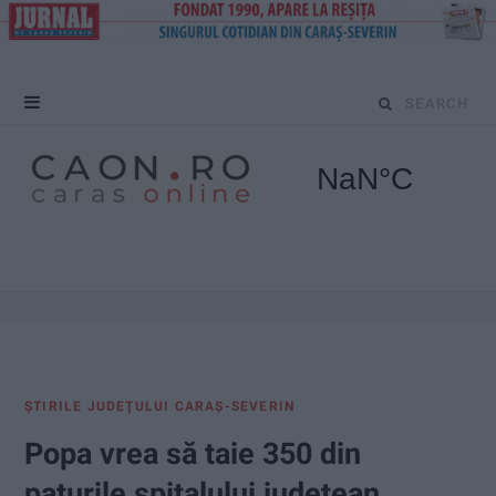
S
e
a
r
c
h
f
ŞTIRILE JUDEŢULUI CARAŞ-SEVERIN
o
Popa vrea să taie 350 din
r
paturile spitalului judeţean