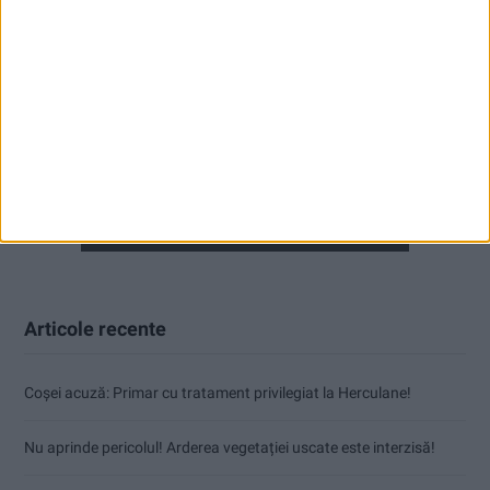
Articole recente
Coșei acuză: Primar cu tratament privilegiat la Herculane!
Nu aprinde pericolul! Arderea vegetației uscate este interzisă!