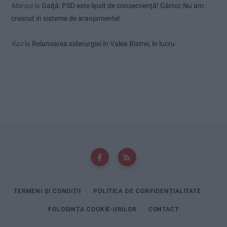
Marius
la
Gaiţă: PSD este lipsit de consecvență! Gârtoi: Nu am
crescut în sisteme de aranjamente!
Raz
la
Relansarea siderurgiei în Valea Bistrei, în lucru
TERMENI ȘI CONDIȚII
POLITICA DE CONFIDENȚIALITATE
FOLOSINȚA COOKIE-URILOR
CONTACT