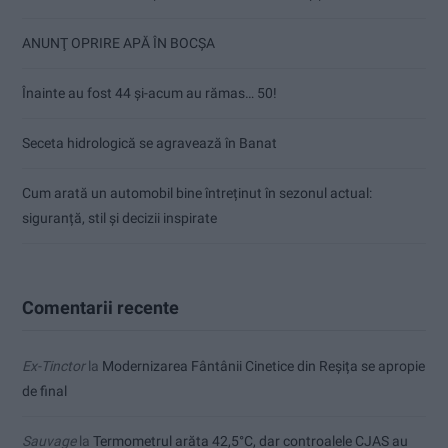
ANUNŢ OPRIRE APĂ ÎN BOCȘA
Înainte au fost 44 și-acum au rămas… 50!
Seceta hidrologică se agravează în Banat
Cum arată un automobil bine întreținut în sezonul actual:
siguranță, stil și decizii inspirate
Comentarii recente
Ex-Tinctor
la
Modernizarea Fântânii Cinetice din Reșița se apropie
de final
Sauvage
la
Termometrul arăta 42,5°C, dar controalele CJAS au