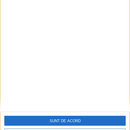
Ultimul bloc de locuințe sociale din Stavila,
recepționat
SUNT DE ACORD
2026-08-07