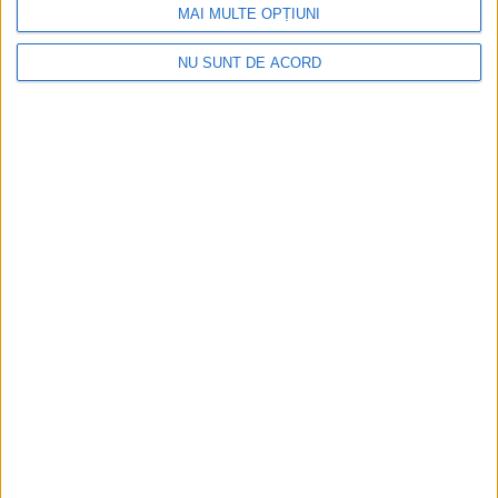
MAI MULTE OPȚIUNI
NU SUNT DE ACORD
ANUNŢ OPRIRE APĂ ÎN BOCȘA
2026-08-07