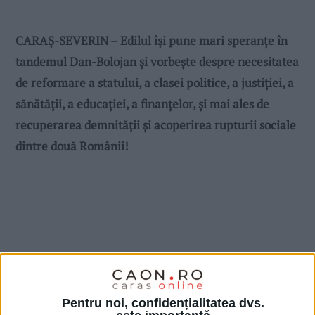
CARAȘ-SEVERIN – Edilul își pune mari speranțe în
tandemul Dan-Bolojan și vorbește despre necesitatea
de reformare a statului, a clasei politice, a justiției, a
sănătății, a educației, a finanțelor, și mai ales de
recuperarea demnității și acoperirea rupturii sociale
dintre două Românii!
Pentru noi, confidențialitatea dvs.