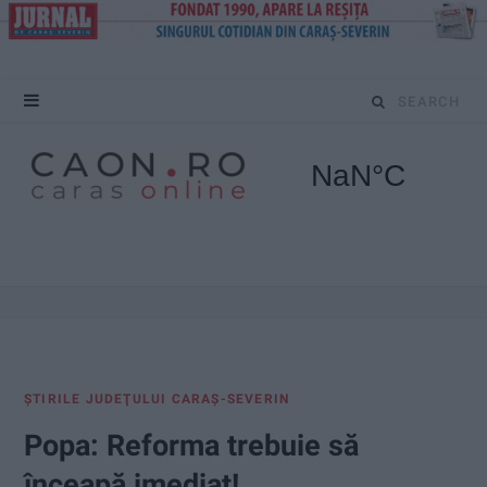
S
e
a
r
c
h
f
ŞTIRILE JUDEŢULUI CARAŞ-SEVERIN
o
Popa: Reforma trebuie să
r
înceapă imediat!