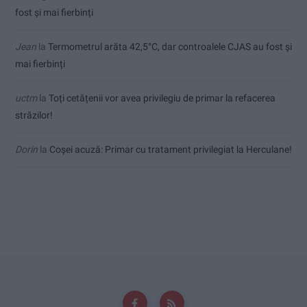
fost și mai fierbinți
Jean
la
Termometrul arăta 42,5°C, dar controalele CJAS au fost și
mai fierbinți
uctm
la
Toți cetățenii vor avea privilegiu de primar la refacerea
străzilor!
Dorin
la
Coșei acuză: Primar cu tratament privilegiat la Herculane!