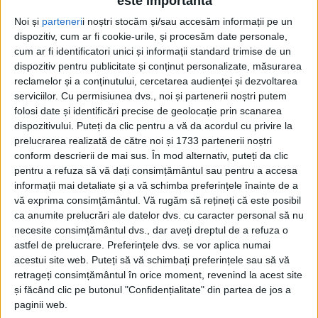
este importantă
Noi și
parteneri
i noștri stocăm și/sau accesăm informații pe un
dispozitiv, cum ar fi cookie-urile, și procesăm date personale,
cum ar fi identificatori unici și informații standard trimise de un
dispozitiv pentru publicitate și conținut personalizate, măsurarea
reclamelor și a conținutului, cercetarea audienței și dezvoltarea
serviciilor.
Cu permisiunea dvs., noi și partenerii noștri putem
folosi date și identificări precise de geolocație prin scanarea
dispozitivului. Puteți da clic pentru a vă da acordul cu privire la
prelucrarea realizată de către noi și 1733 partenerii noștri
conform descrierii de mai sus. În mod alternativ, puteți da clic
pentru a refuza să vă dați consimțământul sau pentru a accesa
informații mai detaliate și a vă schimba preferințele înainte de a
vă exprima consimțământul.
Vă rugăm să rețineți că este posibil
Ioan Popa, primarul municipiului Reșița
, este de
ca anumite prelucrări ale datelor dvs. cu caracter personal să nu
necesite consimțământul dvs., dar aveți dreptul de a refuza o
părere că „după ce ne-a trecut glonțul pe la ureche,
astfel de prelucrare. Preferințele dvs. se vor aplica numai
partidele politice nu mai pot continua sub doctrina
acestui site web. Puteți să vă schimbați preferințele sau să vă
retrageți consimțământul în orice moment, revenind la acest site
«business as usual» (afaceri ca de obizei). Reforma
și făcând clic pe butonul "Confidențialitate" din partea de jos a
trebuie să înceapă imediat! Valul de ură care a
paginii web.