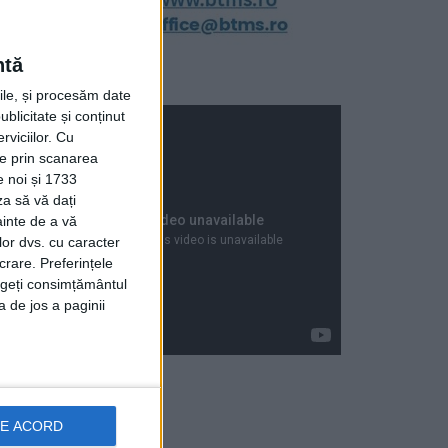
ntă
rile, și procesăm date
ublicitate și conținut
viciilor.
Cu
ție prin scanarea
e noi și 1733
za să vă dați
ainte de a vă
lor dvs. cu caracter
crare. Preferințele
rageți consimțământul
a de jos a paginii
Articole recente
DE ACORD