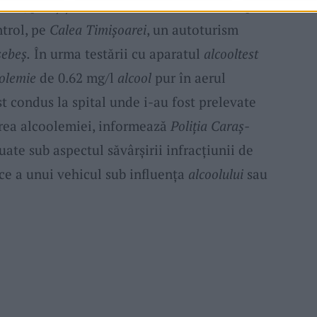
2.20, polițiști din cel de-al doilea municipiu
ntrol, pe
Calea Timișoarei
, un autoturism
ebeș.
În urma testării cu aparatul
alcooltest
olemie
de 0.62 mg/l
alcool
pur în aerul
st condus la spital unde i-au fost prelevate
irea alcoolemiei, informează
Poliția Caraș-
uate sub aspectul săvârșirii infracțiunii de
e a unui vehicul sub influența
alcoolului
sau