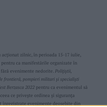
 acționat zilnic, în perioada 15-17 iulie,
 pentru ca manifestările organizate în
e fără evenimente nedorite.
Polițiștii,
de frontieră, pompieri militari și specialiști
est Berzasca 2022
pentru ca evenimentul să
 ceea ce privește ordinea și siguranța
ost înregistrate evenimente deosebite din