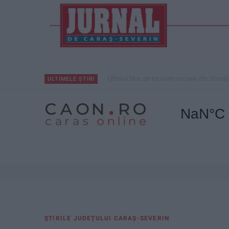
ANUNŢ OPRIRE APĂ ÎN BOCȘA
ULTIMELE ȘTIRI
ŞTIRILE JUDEŢULUI CARAŞ-SEVERIN