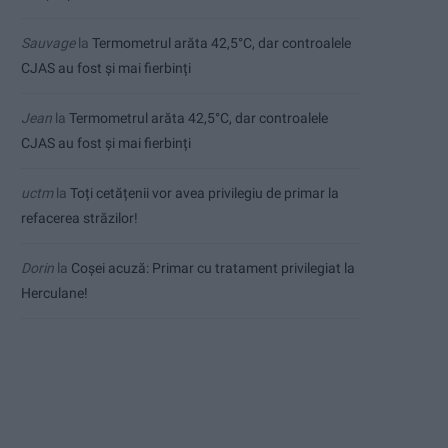
Sauvage
la
Termometrul arăta 42,5°C, dar controalele
CJAS au fost și mai fierbinți
Jean
la
Termometrul arăta 42,5°C, dar controalele
CJAS au fost și mai fierbinți
uctm
la
Toți cetățenii vor avea privilegiu de primar la
refacerea străzilor!
Dorin
la
Coșei acuză: Primar cu tratament privilegiat la
Herculane!