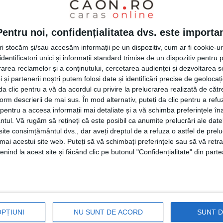
erative.
Pentru noi, confidențialitatea dvs. este importa
iștii publice,
polițiștii
au desfășurat 59 de
tri stocăm și/sau accesăm informații pe un dispozitiv, cum ar fi cookie-u
ărora au fost aplicate 500 de sancțiuni
dentificatori unici și informații standard trimise de un dispozitiv pentru p
rea reclamelor și a conținutului, cercetarea audienței și dezvoltarea ser
 peste 170.000 de lei. În urma abaterilor
 și partenerii noștri putem folosi date și identificări precise de geoloca
i da clic pentru a vă da acordul cu privire la prelucrarea realizată de cătr
 fost reținute 40 de
permise
de conducere și
form descrierii de mai sus. În mod alternativ, puteți da clic pentru a refu
de înmatriculare. De asemenea, prin Sistemul
entru a accesa informații mai detaliate și a vă schimba preferințele în
ntul.
Vă rugăm să rețineți că este posibil ca anumite prelucrări ale date
gență 112 au fost primite în această
te consimțământul dvs., dar aveți dreptul de a refuza o astfel de prelu
are polițiștii au intervenit cu operativitate.
umai acestui site web. Puteți să vă schimbați preferințele sau să vă ret
nind la acest site și făcând clic pe butonul "Confidențialitate" din parte
 înregistrate, dintre care 7 infracțiuni la
ii legii au exemplificat cu un caz de
lui,
surprins în noaptea de sâmbătă spre
OPȚIUNI
NU SUNT DE ACORD
SUNT 