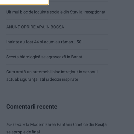
Ultimul bloc de locuințe sociale din Stavila, recepționat
ANUNŢ OPRIRE APĂ ÎN BOCȘA
Înainte au fost 44 și-acum au rămas… 50!
Seceta hidrologică se agravează în Banat
Cum arată un automobil bine întreținut în sezonul
actual: siguranță, stil și decizii inspirate
Comentarii recente
Ex-Tinctor
la
Modernizarea Fântânii Cinetice din Reșița
se apropie de final