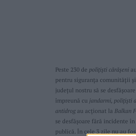
Peste 230 de
poliţişti cărășeni
au
pentru siguranța comunității și
judeţul nostru să se desfăşoar
împreună cu
jandarmi, polițiști 
antidrog
au acționat la
Balkan F
se desfășoare fără incidente în
publică. În cele 3 zile nu au f