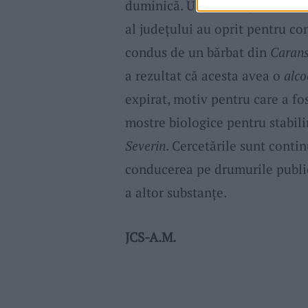
duminică. Undeva în jurul orei 
al județului au oprit pentru co
condus de un bărbat din
Carans
a rezultat că acesta avea o
alco
expirat, motiv pentru care a fo
mostre biologice pentru stabil
Severin
. Cercetările sunt contin
conducerea pe drumurile public
a altor substanțe.
JCS-A.M.