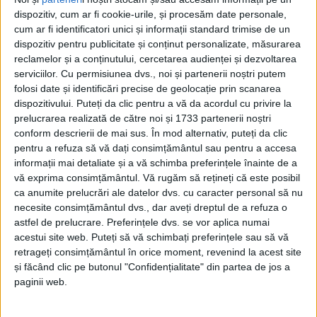
dispozitiv, cum ar fi cookie-urile, și procesăm date personale,
cum ar fi identificatori unici și informații standard trimise de un
dispozitiv pentru publicitate și conținut personalizate, măsurarea
reclamelor și a conținutului, cercetarea audienței și dezvoltarea
serviciilor.
Cu permisiunea dvs., noi și partenerii noștri putem
folosi date și identificări precise de geolocație prin scanarea
dispozitivului. Puteți da clic pentru a vă da acordul cu privire la
prelucrarea realizată de către noi și 1733 partenerii noștri
O carte excelentă, care poate fi citită și recitită și
conform descrierii de mai sus. În mod alternativ, puteți da clic
care i-a adus multă bucurie lui
Iacob Roman
. În
pentru a refuza să vă dați consimțământul sau pentru a accesa
informații mai detaliate și a vă schimba preferințele înainte de a
„
Noaptea creioanelor lungi
”, carte lansată recent,
vă exprima consimțământul.
Vă rugăm să rețineți că este posibil
Costel Stancu
scrie cu o demnitate regală o
poezie
ca anumite prelucrări ale datelor dvs. cu caracter personal să nu
necesite consimțământul dvs., dar aveți dreptul de a refuza o
care nu are loc sau timp și în care putem observa
astfel de prelucrare. Preferințele dvs. se vor aplica numai
risipiri de obiceiuri și probleme teosofice. Sunt
acestui site web. Puteți să vă schimbați preferințele sau să vă
retrageți consimțământul în orice moment, revenind la acest site
observațiile lui
Ionel Bota
, cel care-l consideră pe
și făcând clic pe butonul "Confidențialitate" din partea de jos a
Costel Stancu
un
poet
remarcabil, aflat la o carte
paginii web.
importantă pentru ce înseamnă lirica din această