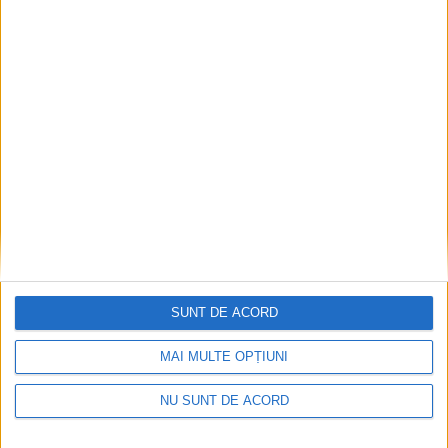
Accident mortal între Reșița și Berzovia!
Autoturism și TIR în flăcări!
2026-08-08
SUNT DE ACORD
MAI MULTE OPȚIUNI
NU SUNT DE ACORD