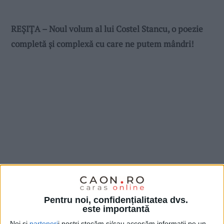
REȘIȚA – Noul volum al lui Costel Stancu, o poezie
completă și complexă cu care ne putem mândri!
Pentru noi, confidențialitatea dvs.
este importantă
Noi și
parteneri
i noștri stocăm și/sau accesăm informații pe un