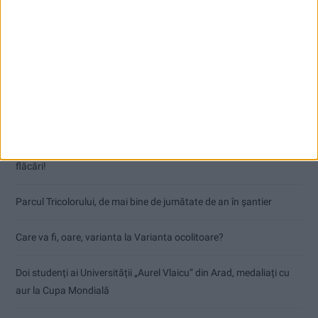
Articole recente
Accident mortal între Reșița și Berzovia! Autoturism și TIR în
flăcări!
Parcul Tricolorului, de mai bine de jumătate de an în șantier
Care va fi, oare, varianta la Varianta ocolitoare?
Doi studenți ai Universității „Aurel Vlaicu” din Arad, medaliați cu
aur la Cupa Mondială