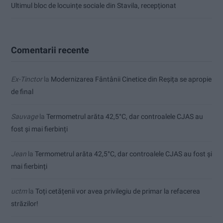
Ultimul bloc de locuințe sociale din Stavila, recepționat
Comentarii recente
Ex-Tinctor
la
Modernizarea Fântânii Cinetice din Reșița se apropie
de final
Sauvage
la
Termometrul arăta 42,5°C, dar controalele CJAS au
fost și mai fierbinți
Jean
la
Termometrul arăta 42,5°C, dar controalele CJAS au fost și
mai fierbinți
uctm
la
Toți cetățenii vor avea privilegiu de primar la refacerea
străzilor!