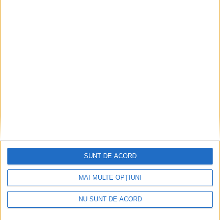
Ultimul bloc de locuințe sociale din Stavila,
recepționat
2026-08-07
SUNT DE ACORD
MAI MULTE OPȚIUNI
NU SUNT DE ACORD