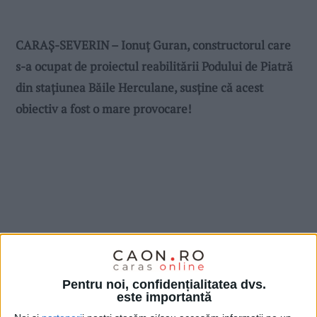
CARAŞ-SEVERIN – Ionuţ Guran, constructorul care
s-a ocupat de proiectul reabilitării Podului de Piatră
din staţiunea Băile Herculane, susţine că acest
obiectiv a fost o mare provocare!
Pentru noi, confidențialitatea dvs.
este importantă