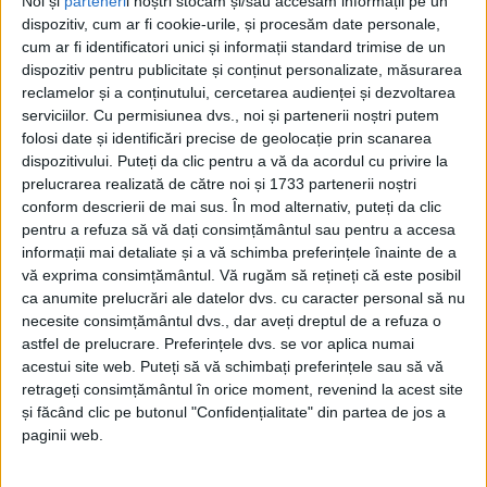
Noi și
parteneri
i noștri stocăm și/sau accesăm informații pe un
dispozitiv, cum ar fi cookie-urile, și procesăm date personale,
cum ar fi identificatori unici și informații standard trimise de un
dispozitiv pentru publicitate și conținut personalizate, măsurarea
reclamelor și a conținutului, cercetarea audienței și dezvoltarea
serviciilor.
Cu permisiunea dvs., noi și partenerii noștri putem
folosi date și identificări precise de geolocație prin scanarea
dispozitivului. Puteți da clic pentru a vă da acordul cu privire la
prelucrarea realizată de către noi și 1733 partenerii noștri
conform descrierii de mai sus. În mod alternativ, puteți da clic
pentru a refuza să vă dați consimțământul sau pentru a accesa
informații mai detaliate și a vă schimba preferințele înainte de a
Una dintre realizările tehnice remarcabile ale
vă exprima consimțământul.
Vă rugăm să rețineți că este posibil
ca anumite prelucrări ale datelor dvs. cu caracter personal să nu
secolului XIX,
Podul de Piatră de la Herculane
, și-a
necesite consimțământul dvs., dar aveți dreptul de a refuza o
recăpătat strălucirea, printr-un proiect finanțat prin
astfel de prelucrare. Preferințele dvs. se vor aplica numai
Regio-POR. „Construit în urmă cu aproape 160 de
acestui site web. Puteți să vă schimbați preferințele sau să vă
retrageți consimțământul în orice moment, revenind la acest site
ani,
podul
intrase într-o fază vizibilă de degradare,
și făcând clic pe butonul "Confidențialitate" din partea de jos a
dar a fost salvat în urma investițiilor realizate cu
paginii web.
fonduri europene. 5,5 milioane de lei au fost investiți