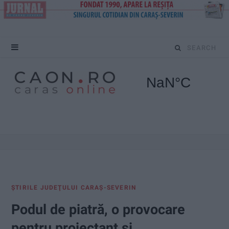
S
e
a
r
c
h
f
ŞTIRILE JUDEŢULUI CARAŞ-SEVERIN
o
Podul de piatră, o provocare
r
pentru proiectant şi