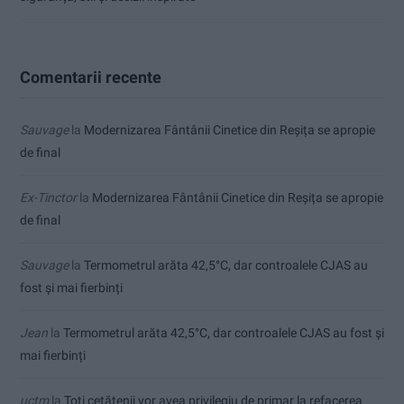
Comentarii recente
Sauvage
la
Modernizarea Fântânii Cinetice din Reșița se apropie
de final
Ex-Tinctor
la
Modernizarea Fântânii Cinetice din Reșița se apropie
de final
Sauvage
la
Termometrul arăta 42,5°C, dar controalele CJAS au
fost și mai fierbinți
Jean
la
Termometrul arăta 42,5°C, dar controalele CJAS au fost și
mai fierbinți
uctm
la
Toți cetățenii vor avea privilegiu de primar la refacerea