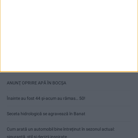
Articole recente
Ultimul bloc de locuințe sociale din Stavila, recepționat
ANUNŢ OPRIRE APĂ ÎN BOCȘA
Înainte au fost 44 și-acum au rămas… 50!
Seceta hidrologică se agravează în Banat
Cum arată un automobil bine întreținut în sezonul actual:
siguranță, stil și decizii inspirate