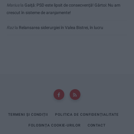
Marius
la
Gaiţă: PSD este lipsit de consecvență! Gârtoi: Nu am
crescut în sisteme de aranjamente!
Raz
la
Relansarea siderurgiei în Valea Bistrei, în lucru
TERMENI ȘI CONDIȚII
POLITICA DE CONFIDENȚIALITATE
FOLOSINȚA COOKIE-URILOR
CONTACT