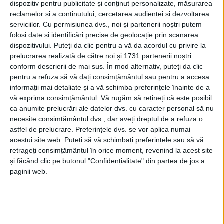
dispozitiv pentru publicitate și conținut personalizate, măsurarea
reclamelor și a conținutului, cercetarea audienței și dezvoltarea
serviciilor.
Cu permisiunea dvs., noi și partenerii noștri putem
folosi date și identificări precise de geolocație prin scanarea
dispozitivului. Puteți da clic pentru a vă da acordul cu privire la
prelucrarea realizată de către noi și 1731 partenerii noștri
conform descrierii de mai sus. În mod alternativ, puteți da clic
pentru a refuza să vă dați consimțământul sau pentru a accesa
informații mai detaliate și a vă schimba preferințele înainte de a
vă exprima consimțământul.
Vă rugăm să rețineți că este posibil
ca anumite prelucrări ale datelor dvs. cu caracter personal să nu
necesite consimțământul dvs., dar aveți dreptul de a refuza o
astfel de prelucrare. Preferințele dvs. se vor aplica numai
Aproape doi ani a durat până când
Primăria
acestui site web. Puteți să vă schimbați preferințele sau să vă
retrageți consimțământul în orice moment, revenind la acest site
Caransebeș
a obținut pe POAT finanțarea
și făcând clic pe butonul "Confidențialitate" din partea de jos a
documentațiilor pentru un proiect de
mobilitate
paginii web.
urbană
care, pe lângă realizarea
pistelor de biciclete
,
cuprinde și
mijloace de transport electrice
. Cu alte
cuvinte, municipalitatea primește aproape 1 milion