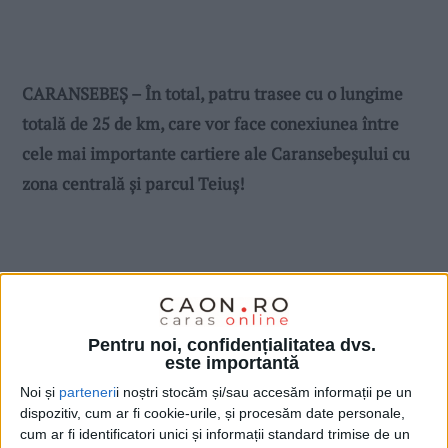
CARANSEBEȘ – În total, patru trasee cu o lungime
totală de 25 de km, care vor face conexiunea între
cele mai importante cartiere ale Caransebeșului cu
zona centrală și parcul Teiuș!
Pentru noi, confidențialitatea dvs.
este importantă
Noi și
parteneri
i noștri stocăm și/sau accesăm informații pe un
dispozitiv, cum ar fi cookie-urile, și procesăm date personale,
cum ar fi identificatori unici și informații standard trimise de un