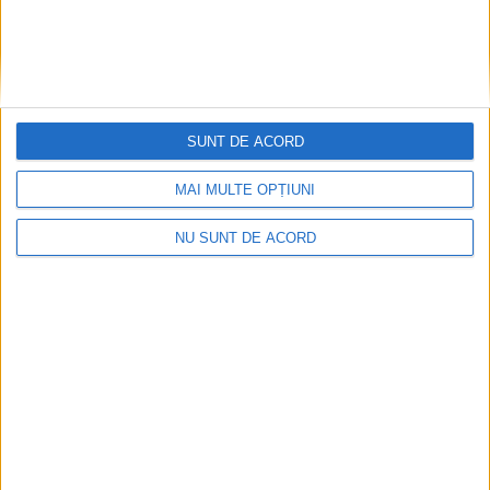
SUNT DE ACORD
MAI MULTE OPȚIUNI
NU SUNT DE ACORD
Nu aprinde pericolul! Arderea vegetației uscate
este interzisă!
2026-08-05