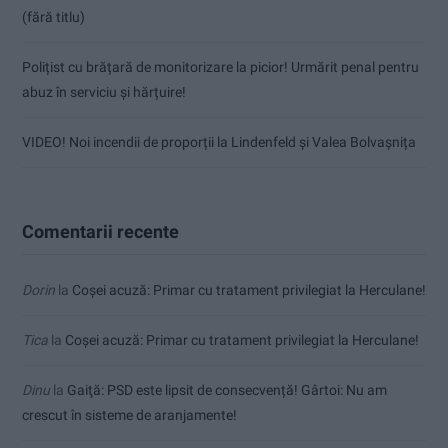
(fără titlu)
Polițist cu brățară de monitorizare la picior! Urmărit penal pentru
abuz în serviciu și hărțuire!
VIDEO! Noi incendii de proporții la Lindenfeld și Valea Bolvașnița
Comentarii recente
Dorin
la
Coșei acuză: Primar cu tratament privilegiat la Herculane!
Tica
la
Coșei acuză: Primar cu tratament privilegiat la Herculane!
Dinu
la
Gaiţă: PSD este lipsit de consecvență! Gârtoi: Nu am
crescut în sisteme de aranjamente!