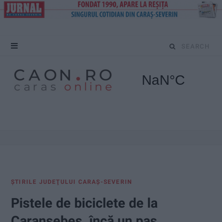
S
e
a
r
c
h
f
ŞTIRILE JUDEŢULUI CARAŞ-SEVERIN
o
Pistele de biciclete de la
r
Caransebeș, încă un pas