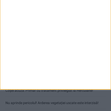
Articole recente
Coșei acuză: Primar cu tratament privilegiat la Herculane!
Nu aprinde pericolul! Arderea vegetației uscate este interzisă!