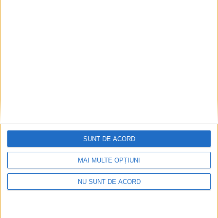
Pe toate șantierele se lucrează cu spor
2026-08-06
SUNT DE ACORD
MAI MULTE OPȚIUNI
NU SUNT DE ACORD