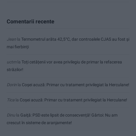
Comentarii recente
Jean
la
Termometrul arăta 42,5°C, dar controalele CJAS au fost și
mai fierbinți
uctm
la
Toți cetățenii vor avea privilegiu de primar la refacerea
străzilor!
Dorin
la
Coșei acuză: Primar cu tratament privilegiat la Herculane!
Tica
la
Coșei acuză: Primar cu tratament privilegiat la Herculane!
Dinu
la
Gaiţă: PSD este lipsit de consecvență! Gârtoi: Nu am
crescut în sisteme de aranjamente!