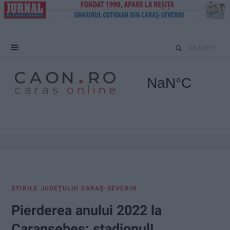
S
e
a
r
c
h
f
ŞTIRILE JUDEŢULUI CARAŞ-SEVERIN
o
Pierderea anului 2022 la
r
Caransebeș: stadionul!