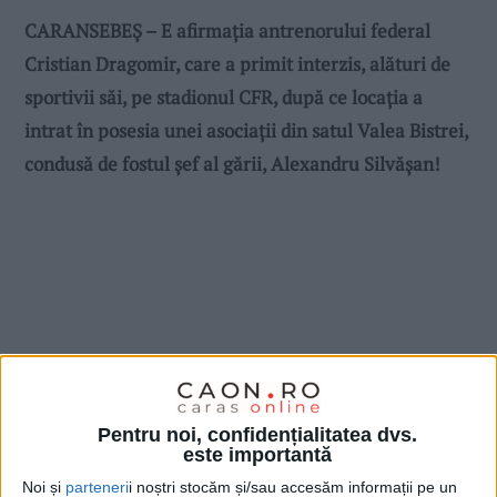
CARANSEBEȘ – E afirmația antrenorului federal
Cristian Dragomir, care a primit interzis, alături de
sportivii săi, pe stadionul CFR, după ce locația a
intrat în posesia unei asociații din satul Valea Bistrei,
condusă de fostul șef al gării, Alexandru Silvășan!
Pentru noi, confidențialitatea dvs.
este importantă
Noi și
parteneri
i noștri stocăm și/sau accesăm informații pe un