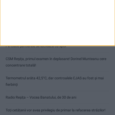
Articole recente
Pe toate șantierele se lucrează cu spor
CSM Reșița, primul examen în deplasare! Dorinel Munteanu cere
concentrare totală!
Termometrul arăta 42,5°C, dar controalele CJAS au fost și mai
fierbinți
Radio Reșița – Vocea Banatului, de 30 de ani
Toți cetățenii vor avea privilegiu de primar la refacerea străzilor!