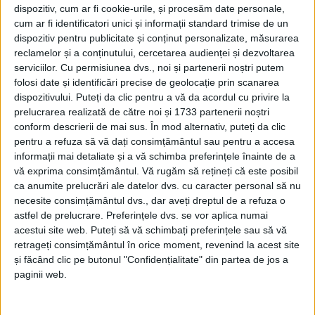
dispozitiv, cum ar fi cookie-urile, și procesăm date personale,
cum ar fi identificatori unici și informații standard trimise de un
dispozitiv pentru publicitate și conținut personalizate, măsurarea
reclamelor și a conținutului, cercetarea audienței și dezvoltarea
serviciilor.
Cu permisiunea dvs., noi și partenerii noștri putem
folosi date și identificări precise de geolocație prin scanarea
dispozitivului. Puteți da clic pentru a vă da acordul cu privire la
prelucrarea realizată de către noi și 1733 partenerii noștri
conform descrierii de mai sus. În mod alternativ, puteți da clic
pentru a refuza să vă dați consimțământul sau pentru a accesa
informații mai detaliate și a vă schimba preferințele înainte de a
Afirmația omului de sport a venit în ultima ședință
vă exprima consimțământul.
Vă rugăm să rețineți că este posibil
ca anumite prelucrări ale datelor dvs. cu caracter personal să nu
de anul trecut a legislativului local,
Dragomir
făcând
necesite consimțământul dvs., dar aveți dreptul de a refuza o
un apel la conducerea
Primăriei Caransebeș
să
astfel de prelucrare. Preferințele dvs. se vor aplica numai
acestui site web. Puteți să vă schimbați preferințele sau să vă
încerce să rezolve problema
stadionului din Parcul
retrageți consimțământul în orice moment, revenind la acest site
Teiuș.
„În 2023 ar trebui să ținem cont de ce trebuie
și făcând clic pe butonul "Confidențialitate" din partea de jos a
pentru
Caransebeș.
Cea mai mare pierdere a anului
paginii web.
2022 pentru
Caransebeș
este
stadionul,
suntem