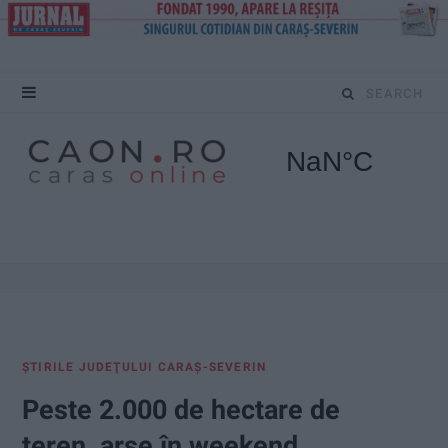
S
e
a
r
c
h
f
ŞTIRILE JUDEŢULUI CARAŞ-SEVERIN
o
Peste 2.000 de hectare de
r
teren, arse în weekend