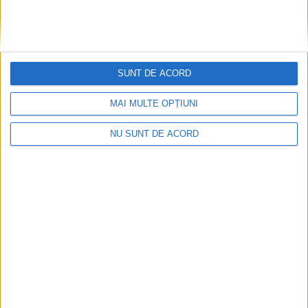
SUNT DE ACORD
MAI MULTE OPȚIUNI
NU SUNT DE ACORD
Or fi tinerii viitorul țării, dar să și-l facă singuri!
2026-08-10