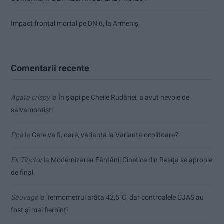
Impact frontal mortal pe DN 6, la Armeniș
Comentarii recente
Agata crispy
la
În șlapi pe Cheile Rudăriei, a avut nevoie de
salvamontiști
Ppa
la
Care va fi, oare, varianta la Varianta ocolitoare?
Ex-Tinctor
la
Modernizarea Fântânii Cinetice din Reșița se apropie
de final
Sauvage
la
Termometrul arăta 42,5°C, dar controalele CJAS au
fost și mai fierbinți