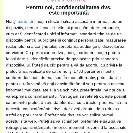
Pentru noi, confidențialitatea dvs.
este importantă
Noi și
parteneri
i noștri stocăm și/sau accesăm informații pe un
dispozitiv, cum ar fi cookie-urile, și procesăm date personale,
cum ar fi identificatori unici și informații standard trimise de un
dispozitiv pentru publicitate și conținut personalizate, măsurarea
reclamelor și a conținutului, cercetarea audienței și dezvoltarea
serviciilor.
Cu permisiunea dvs., noi și partenerii noștri putem
Județul a încheiat un weekend în
flăcări! Salvatorii
au
folosi date și identificări precise de geolocație prin scanarea
înregistrat peste 160 de intervenții, dintre care 130
dispozitivului. Puteți da clic pentru a vă da acordul cu privire la
de
incendii
– două izbucnite la
locuințe,
iar 128 fiind
prelucrarea realizată de către noi și 1733 partenerii noștri
conform descrierii de mai sus. În mod alternativ, puteți da clic
arderi necontrolate de vegetație uscată, litieră de
pentru a refuza să vă dați consimțământul sau pentru a accesa
pădure și fond forestier
–, precum și 31 de situații de
informații mai detaliate și a vă schimba preferințele înainte de a
vă exprima consimțământul.
Vă rugăm să rețineți că este posibil
acordare de prim ajutor calificat și de asistență de
ca anumite prelucrări ale datelor dvs. cu caracter personal să nu
persoane.
necesite consimțământul dvs., dar aveți dreptul de a refuza o
astfel de prelucrare. Preferințele dvs. se vor aplica numai
acestui site web. Puteți să vă schimbați preferințele sau să vă
Acoperișul anexei unei locuințe din Vermeș
a fost
retrageți consimțământul în orice moment, revenind la acest site