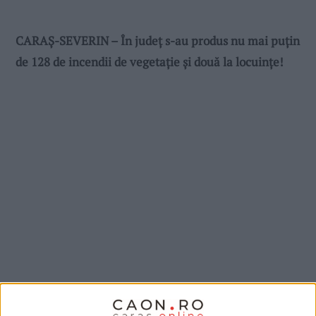
CARAȘ-SEVERIN – În județ s-au produs nu mai puțin
de 128 de incendii de vegetație și două la locuințe!