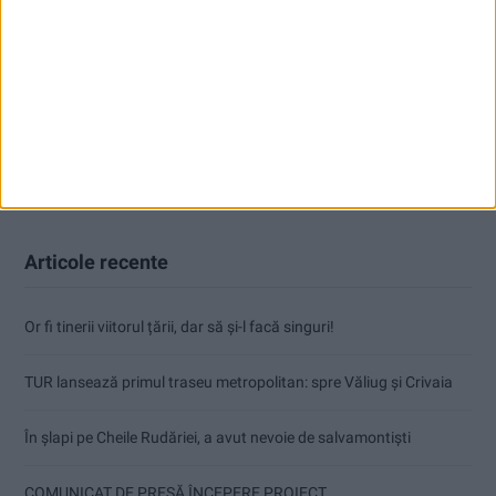
Articole recente
Or fi tinerii viitorul țării, dar să și-l facă singuri!
TUR lansează primul traseu metropolitan: spre Văliug și Crivaia
În șlapi pe Cheile Rudăriei, a avut nevoie de salvamontiști
COMUNICAT DE PRESĂ ÎNCEPERE PROIECT