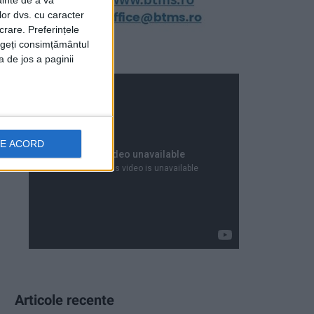
ainte de a vă
lor dvs. cu caracter
crare. Preferințele
rageți consimțământul
a de jos a paginii
DE ACORD
Articole recente