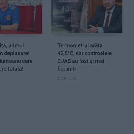
ța, primul
Termometrul arăta
n deplasare!
42,5°C, dar controalele
Munteanu cere
CJAS au fost și mai
re totală!
fierbinți
2026-08-06