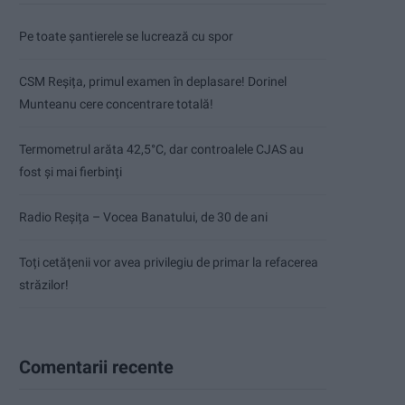
Pe toate șantierele se lucrează cu spor
CSM Reșița, primul examen în deplasare! Dorinel
Munteanu cere concentrare totală!
Termometrul arăta 42,5°C, dar controalele CJAS au
fost și mai fierbinți
Radio Reșița – Vocea Banatului, de 30 de ani
Toți cetățenii vor avea privilegiu de primar la refacerea
străzilor!
Comentarii recente