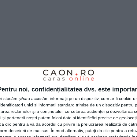
Pentru noi, confidențialitatea dvs. este importa
tri stocăm și/sau accesăm informații pe un dispozitiv, cum ar fi cookie-u
dentificatori unici și informații standard trimise de un dispozitiv pentru p
rea reclamelor și a conținutului, cercetarea audienței și dezvoltarea ser
 și partenerii noștri putem folosi date și identificări precise de geoloca
i da clic pentru a vă da acordul cu privire la prelucrarea realizată de cătr
form descrierii de mai sus. În mod alternativ, puteți da clic pentru a refu