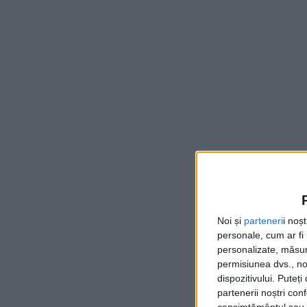
Noi și
parteneri
i noș
personale, cum ar fi i
personalizate, măsura
permisiunea dvs., noi
dispozitivului. Puteț
partenerii noștri con