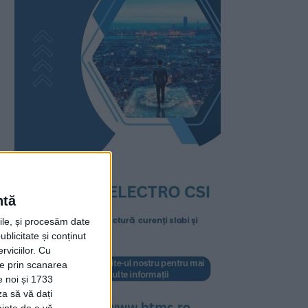
ntă
rile, și procesăm date
ublicitate și conținut
viciilor.
Cu
ție prin scanarea
e noi și 1733
za să vă dați