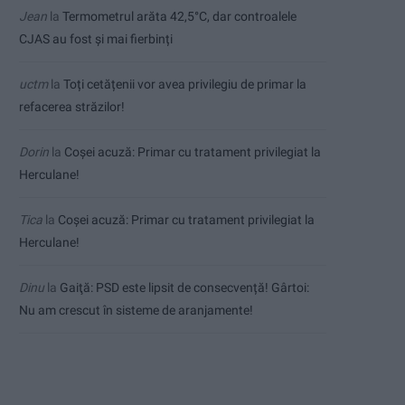
Jean
la
Termometrul arăta 42,5°C, dar controalele
CJAS au fost și mai fierbinți
uctm
la
Toți cetățenii vor avea privilegiu de primar la
refacerea străzilor!
Dorin
la
Coșei acuză: Primar cu tratament privilegiat la
Herculane!
Tica
la
Coșei acuză: Primar cu tratament privilegiat la
Herculane!
Dinu
la
Gaiţă: PSD este lipsit de consecvență! Gârtoi:
Nu am crescut în sisteme de aranjamente!