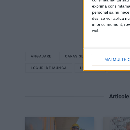
consimțământul sau p
exprima consimțămâ
personal să nu necesi
dvs. se vor aplica n
în orice moment, reve
web.
ANGAJARE
CARAS SEVERIN
GERNIK 10
MAI MULTE 
LOCURI DE MUNCA
LUCRATOR
PENSIU
Articol