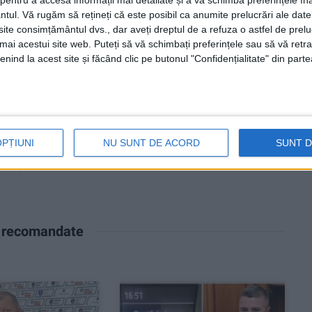
entru a accesa informații mai detaliate și a vă schimba preferințele în
ntul.
Vă rugăm să rețineți că este posibil ca anumite prelucrări ale date
te consimțământul dvs., dar aveți dreptul de a refuza o astfel de prelu
umai acestui site web. Puteți să vă schimbați preferințele sau să vă ret
nind la acest site și făcând clic pe butonul "Confidențialitate" din parte
0
0
OPȚIUNI
NU SUNT DE ACORD
SUNT 
NE
e recomandate