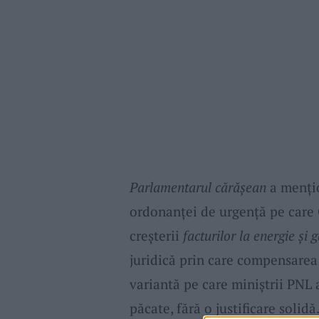
Parlamentarul cărășean
a mențio
ordonanței de urgență pe care 
creșterii
facturilor la energie și 
juridică prin care compensare
variantă pe care miniștrii PNL a
păcate, fără o justificare solid