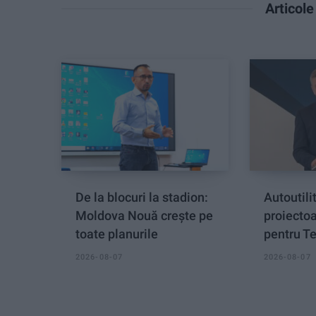
Articol
De la blocuri la stadion:
Autoutili
Moldova Nouă crește pe
proiectoa
toate planurile
pentru Te
2026-08-07
2026-08-07