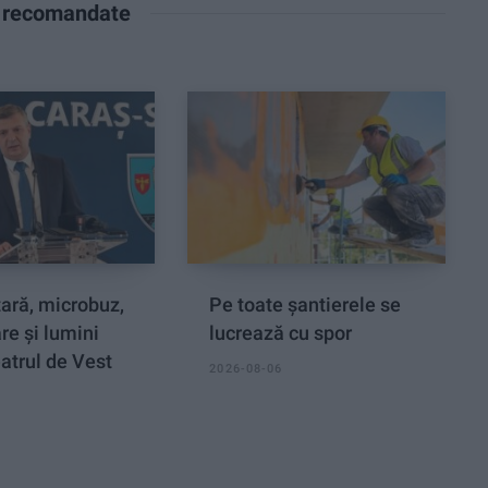
e recomandate
tară, microbuz,
Pe toate șantierele se
re și lumini
lucrează cu spor
atrul de Vest
2026-08-06