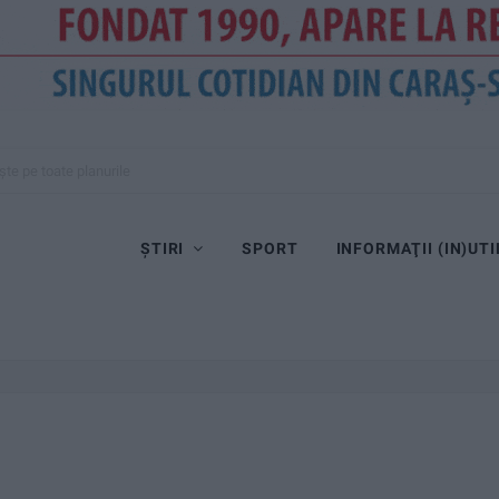
ște pe toate planurile
ȘTIRI
SPORT
INFORMAŢII (IN)UTI