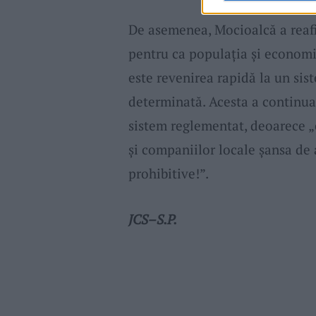
De asemenea, Mocioalcă a reafi
pentru ca populația și economi
este revenirea rapidă la un si
determinată. Acesta a continuat
sistem reglementat, deoarece 
și companiilor locale șansa de 
prohibitive!”.
JCS–S.P.