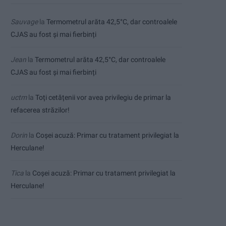
Sauvage
la
Termometrul arăta 42,5°C, dar controalele
CJAS au fost și mai fierbinți
Jean
la
Termometrul arăta 42,5°C, dar controalele
CJAS au fost și mai fierbinți
uctm
la
Toți cetățenii vor avea privilegiu de primar la
refacerea străzilor!
Dorin
la
Coșei acuză: Primar cu tratament privilegiat la
Herculane!
Tica
la
Coșei acuză: Primar cu tratament privilegiat la
Herculane!