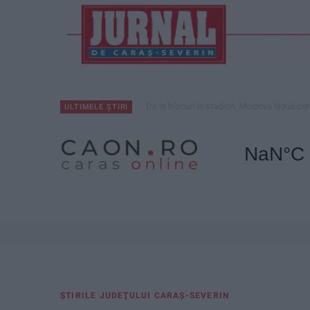
De la blocuri la stadion: Moldova Nouă cre
ULTIMELE ȘTIRI
ŞTIRILE JUDEŢULUI CARAŞ-SEVERIN