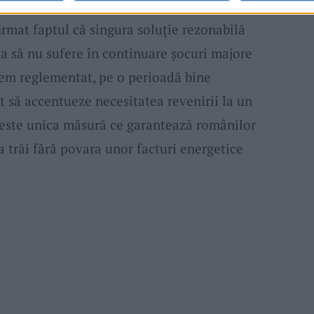
rmat faptul că singura soluție rezonabilă
a să nu sufere în continuare șocuri majore
stem reglementat, pe o perioadă bine
 să accentueze necesitatea revenirii la un
„este unica măsură ce garantează românilor
a trăi fără povara unor facturi energetice