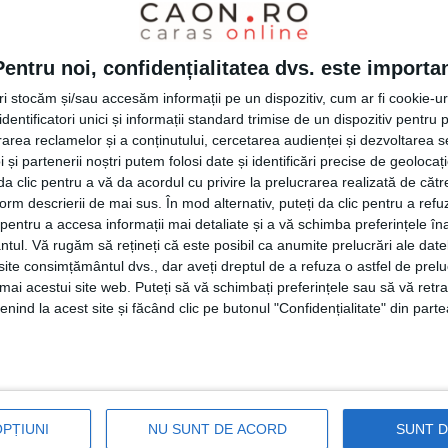
a ianuarie este posibilă, fiind o soluție în
furnizorii erau susținuți printr-un mecanism
Pentru noi, confidențialitatea dvs. este importa
ocial-democratul.
tri stocăm și/sau accesăm informații pe un dispozitiv, cum ar fi cookie-u
dentificatori unici și informații standard trimise de un dispozitiv pentru p
rea reclamelor și a conținutului, cercetarea audienței și dezvoltarea ser
PSD a intrat la guvernare tocmai pentru a
 și partenerii noștri putem folosi date și identificări precise de geoloca
mice grave din ultimii doi ani și, impunând
i da clic pentru a vă da acordul cu privire la prelucrarea realizată de cătr
form descrierii de mai sus. În mod alternativ, puteți da clic pentru a refu
e pensionarilor și salariaților cu venituri
entru a accesa informații mai detaliate și a vă schimba preferințele în
ntul.
Vă rugăm să rețineți că este posibil ca anumite prelucrări ale date
ră decentă pentru a depăși cu bine iarna. „De
te consimțământul dvs., dar aveți dreptul de a refuza o astfel de prelu
tuala formă, ordonanța este un pansament
umai acestui site web. Puteți să vă schimbați preferințele sau să vă ret
nind la acest site și făcând clic pe butonul "Confidențialitate" din parte
ctor energetic în care liberalizarea forțată,
a provocat un haos generalizat cu un impact
lui de trai al populației, cât și asupra
 a semnalat senatorul.
OPȚIUNI
NU SUNT DE ACORD
SUNT 