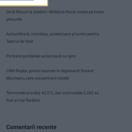
De la blocuri la stadion: Moldova Nouă crește pe toate
planurile
Autoutilitară, microbuz, proiectoare și lumini pentru
Teatrul de Vest
Pe toate șantierele se lucrează cu spor
CSM Reșița, primul examen în deplasare! Dorinel
Munteanu cere concentrare totală!
Termometrul arăta 42,5°C, dar controalele CJAS au
fost și mai fierbinți
Comentarii recente