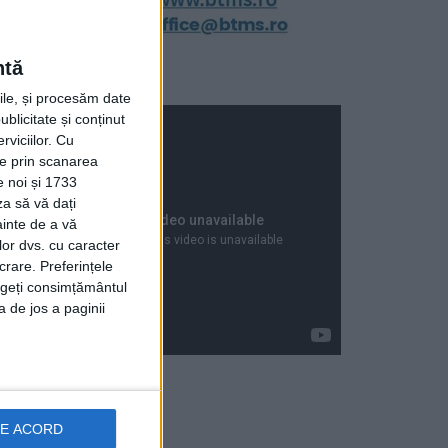
ntă
rile, și procesăm date
ublicitate și conținut
viciilor.
Cu
ție prin scanarea
e noi și 1733
za să vă dați
ainte de a vă
lor dvs. cu caracter
crare. Preferințele
rageți consimțământul
a de jos a paginii
Articole recente
DE ACORD