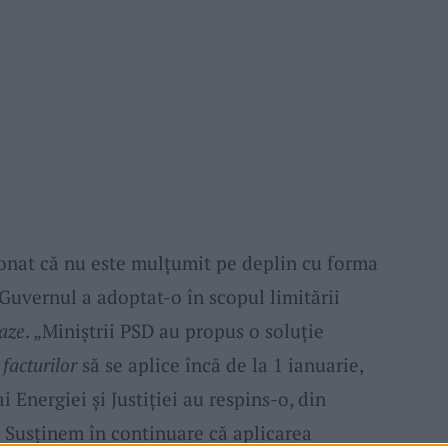
nat că nu este mulțumit pe deplin cu forma
Guvernul a adoptat-o în scopul limitării
gaze
. „Miniștrii PSD au propus o soluție
a
facturilor
să se aplice încă de la 1 ianuarie,
i Energiei și Justiției au respins-o, din
ă. Susținem în continuare că aplicarea