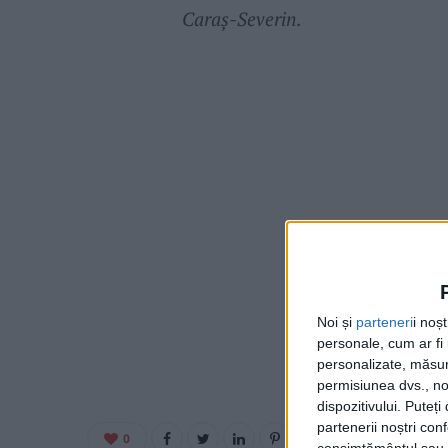
Caraș-Severin
.
Noi și
parteneri
i noș
personale, cum ar fi i
personalizate, măsura
permisiunea dvs., noi
dispozitivului. Puteț
partenerii noștri con
0