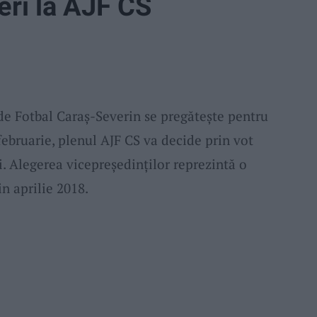
eri la AJF CS
e Fotbal Caraș-Severin se pregătește pentru
februarie, plenul AJF CS va decide prin vot
i. Alegerea vicepreședinților reprezintă o
n aprilie 2018.