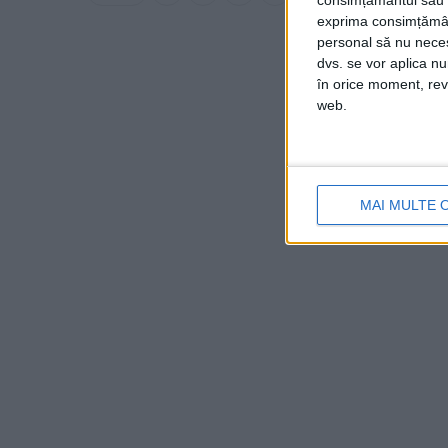
consimțământul sau p
exprima consimțămâ
personal să nu necesi
dvs. se vor aplica n
în orice moment, reve
web.
MAI MULTE 