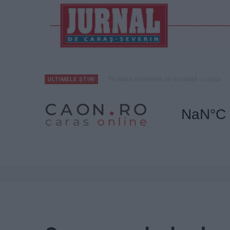
Pe toate șantierele se lucrează cu spor
ULTIMELE ȘTIRI