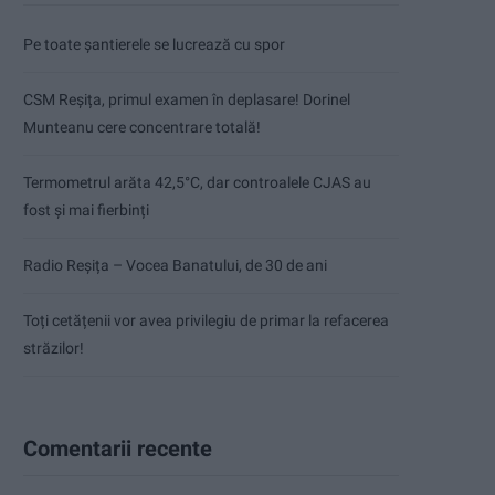
Pe toate șantierele se lucrează cu spor
CSM Reșița, primul examen în deplasare! Dorinel
Munteanu cere concentrare totală!
Termometrul arăta 42,5°C, dar controalele CJAS au
fost și mai fierbinți
Radio Reșița – Vocea Banatului, de 30 de ani
Toți cetățenii vor avea privilegiu de primar la refacerea
străzilor!
Comentarii recente