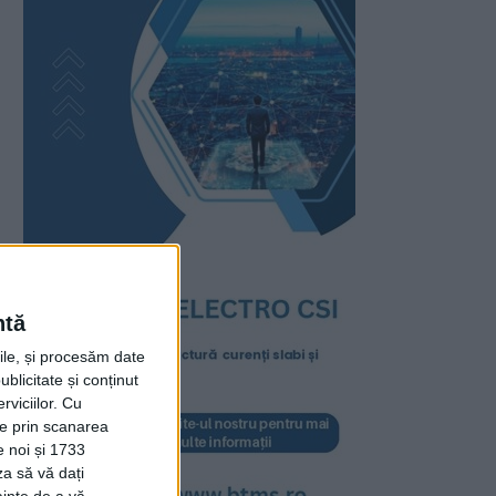
ntă
rile, și procesăm date
ublicitate și conținut
viciilor.
Cu
ție prin scanarea
e noi și 1733
za să vă dați