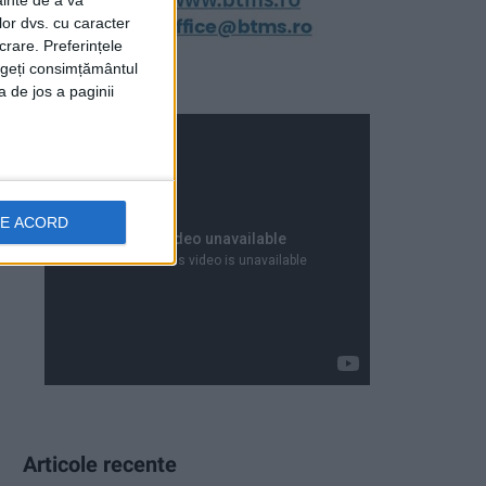
ainte de a vă
lor dvs. cu caracter
crare. Preferințele
rageți consimțământul
a de jos a paginii
DE ACORD
Articole recente