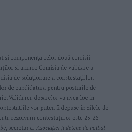
at și componența celor două comisii
nților și anume Comisia de validare a
isia de soluționare a constestațiilor.
or de candidatură pentru posturile de
rie. Validarea dosarelor va avea loc în
contestațiile vor putea fi depuse în zilele de
cată rezolvării contestațiilor este 25-26
ube
, secretar al
Asociației Județene de Fotbal