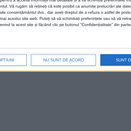
entru a accesa informații mai detaliate și a vă schimba preferințele în
ntul.
Vă rugăm să rețineți că este posibil ca anumite prelucrări ale date
te consimțământul dvs., dar aveți dreptul de a refuza o astfel de prelu
umai acestui site web. Puteți să vă schimbați preferințele sau să vă ret
nind la acest site și făcând clic pe butonul "Confidențialitate" din parte
OPȚIUNI
NU SUNT DE ACORD
SUNT 