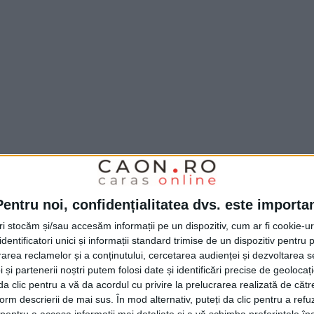
Pentru noi, confidențialitatea dvs. este importa
tri stocăm și/sau accesăm informații pe un dispozitiv, cum ar fi cookie-u
dentificatori unici și informații standard trimise de un dispozitiv pentru p
rea reclamelor și a conținutului, cercetarea audienței și dezvoltarea ser
 și partenerii noștri putem folosi date și identificări precise de geoloca
i da clic pentru a vă da acordul cu privire la prelucrarea realizată de cătr
form descrierii de mai sus. În mod alternativ, puteți da clic pentru a refu