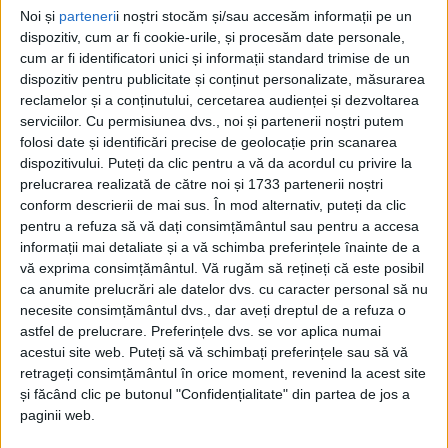
Noi și
parteneri
i noștri stocăm și/sau accesăm informații pe un
dispozitiv, cum ar fi cookie-urile, și procesăm date personale,
cum ar fi identificatori unici și informații standard trimise de un
dispozitiv pentru publicitate și conținut personalizate, măsurarea
reclamelor și a conținutului, cercetarea audienței și dezvoltarea
serviciilor.
Cu permisiunea dvs., noi și partenerii noștri putem
folosi date și identificări precise de geolocație prin scanarea
dispozitivului. Puteți da clic pentru a vă da acordul cu privire la
prelucrarea realizată de către noi și 1733 partenerii noștri
conform descrierii de mai sus. În mod alternativ, puteți da clic
pentru a refuza să vă dați consimțământul sau pentru a accesa
informații mai detaliate și a vă schimba preferințele înainte de a
vă exprima consimțământul.
Vă rugăm să rețineți că este posibil
ca anumite prelucrări ale datelor dvs. cu caracter personal să nu
„Am fost acolo la
creșă,
am stat de vorbă și cu
necesite consimțământul dvs., dar aveți dreptul de a refuza o
astfel de prelucrare. Preferințele dvs. se vor aplica numai
constructorul, acum stadiul lucrărilor la
creșă
e
acestui site web. Puteți să vă schimbați preferințele sau să vă
undeva până în 50 la sută. Constructorul de la
retrageți consimțământul în orice moment, revenind la acest site
și făcând clic pe butonul "Confidențialitate" din partea de jos a
Măgurele, noi cu el discutăm, ne-a asigurat că anul
paginii web.
acesta va finaliza proiectul. Am fost și la Ministerul