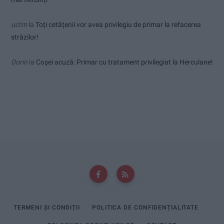
uctm
la
Toți cetățenii vor avea privilegiu de primar la refacerea
străzilor!
Dorin
la
Coșei acuză: Primar cu tratament privilegiat la Herculane!
TERMENI ȘI CONDIȚII
POLITICA DE CONFIDENȚIALITATE