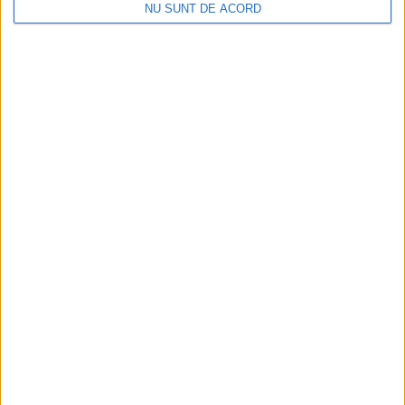
NU SUNT DE ACORD
Parcul Tricolorului, de mai bine de jumătate de an
în șantier
2026-08-08