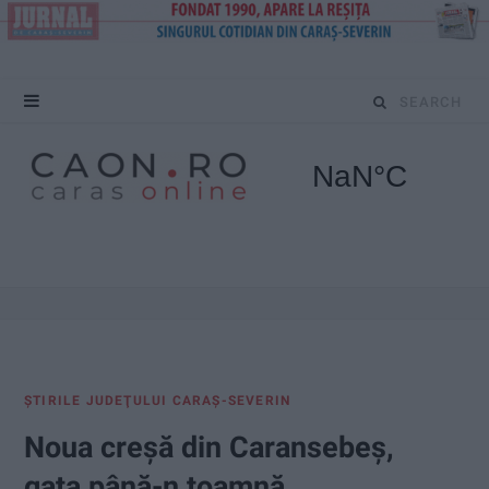
S
e
a
r
c
h
f
ŞTIRILE JUDEŢULUI CARAŞ-SEVERIN
o
Noua creșă din Caransebeș,
r
gata până-n toamnă