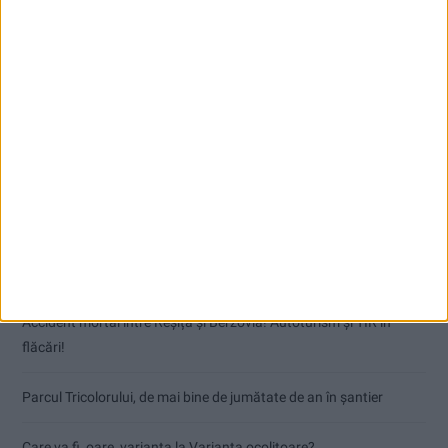
Articole recente
Accident mortal între Reșița și Berzovia! Autoturism și TIR în
flăcări!
Parcul Tricolorului, de mai bine de jumătate de an în șantier
Care va fi, oare, varianta la Varianta ocolitoare?