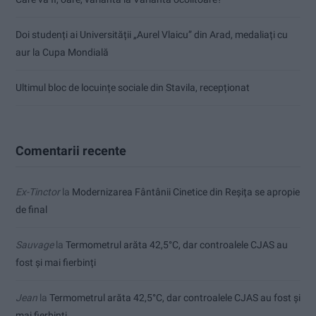
Doi studenți ai Universității „Aurel Vlaicu” din Arad, medaliați cu
aur la Cupa Mondială
Ultimul bloc de locuințe sociale din Stavila, recepționat
Comentarii recente
Ex-Tinctor
la
Modernizarea Fântânii Cinetice din Reșița se apropie
de final
Sauvage
la
Termometrul arăta 42,5°C, dar controalele CJAS au
fost și mai fierbinți
Jean
la
Termometrul arăta 42,5°C, dar controalele CJAS au fost și
mai fierbinți