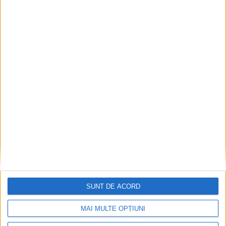
Accident mortal între Reșița și Berzovia!
Autoturism și TIR în flăcări!
2026-08-08
SUNT DE ACORD
MAI MULTE OPȚIUNI