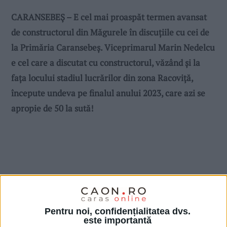
CARANSEBEȘ – E cel mai proaspăt termen avansat
de constructorul din Măgurele în discuțiile cu cei de
la Primăria Caransebeș. Viceprimarul Marin Nedelcu
e cel care a discutat cu constructorul, văzând și la
fața locului stadiul lucrărilor din zona Racoviță,
începute undeva pe finalul anului 2023, care azi se
apropie de 50 la sută!
Pentru noi, confidențialitatea dvs.
este importantă