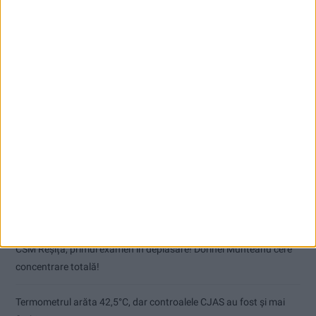
Articole recente
Pe toate șantierele se lucrează cu spor
CSM Reșița, primul examen în deplasare! Dorinel Munteanu cere
concentrare totală!
Termometrul arăta 42,5°C, dar controalele CJAS au fost și mai