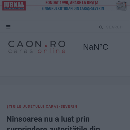
S
e
a
r
c
h
f
ŞTIRILE JUDEŢULUI CARAŞ-SEVERIN
o
Ninsoarea nu a luat prin
r
surprindere autoritățile din