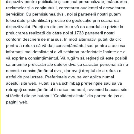
dispozitiv pentru publicitate și conținut personalizate, măsurarea
reclamelor și a conținutului, cercetarea audienței și dezvoltarea
serviciilor.
Cu permisiunea dvs., noi și partenerii noștri putem
folosi date și identificări precise de geolocație prin scanarea
dispozitivului. Puteți da clic pentru a vă da acordul cu privire la
prelucrarea realizată de către noi și 1733 partenerii noștri
conform descrierii de mai sus. În mod alternativ, puteți da clic
pentru a refuza să vă dați consimțământul sau pentru a accesa
informații mai detaliate și a vă schimba preferințele înainte de a
vă exprima consimțământul.
Vă rugăm să rețineți că este posibil
ca anumite prelucrări ale datelor dvs. cu caracter personal să nu
necesite consimțământul dvs., dar aveți dreptul de a refuza o
Edilul a transmis un mesaj către comunitate,
astfel de prelucrare. Preferințele dvs. se vor aplica numai
acestui site web. Puteți să vă schimbați preferințele sau să vă
asigurând cetățenii că situația este monitorizată
retrageți consimțământul în orice moment, revenind la acest site
atent și că echipele de intervenție sunt deja pe teren.
și făcând clic pe butonul "Confidențialitate" din partea de jos a
paginii web.
„Ninsoarea
ne-a făcut o surpriză plăcută. Situația
este sub control, echipa de la Gospodăria Locală este
deja pe teren. Vă rog să ne comunicați dacă sesizați
zone blocate sau orice alt tip de problemă declanșată