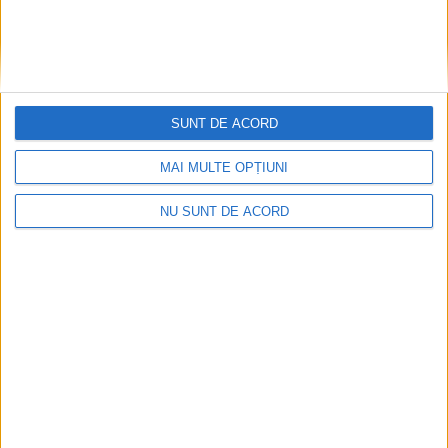
SUNT DE ACORD
CSM Reșița, primul examen în deplasare! Dorinel
Munteanu cere concentrare totală!
MAI MULTE OPȚIUNI
2026-08-06
NU SUNT DE ACORD