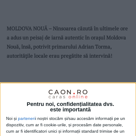
MOLDOVA NOUĂ – Ninsoarea căzută în ultimele ore
a adus un peisaj de iarnă autentic în orașul Moldova
Nouă, însă, potrivit primarului Adrian Torma,
autoritățile locale erau pregătite să intervină!
Pentru noi, confidențialitatea dvs.
este importantă
Noi și
parteneri
i noștri stocăm și/sau accesăm informații pe un
dispozitiv, cum ar fi cookie-urile, și procesăm date personale,
cum ar fi identificatori unici și informații standard trimise de un