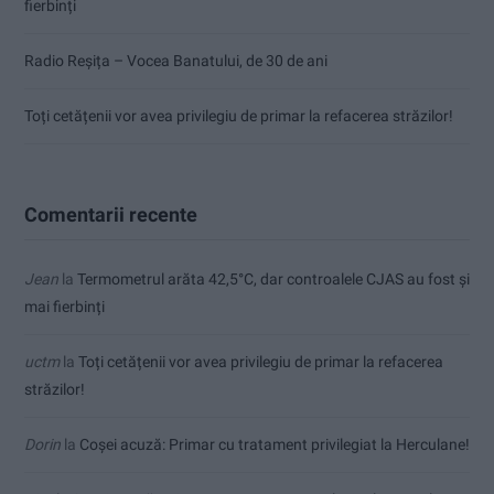
fierbinți
Radio Reșița – Vocea Banatului, de 30 de ani
Toți cetățenii vor avea privilegiu de primar la refacerea străzilor!
Comentarii recente
Jean
la
Termometrul arăta 42,5°C, dar controalele CJAS au fost și
mai fierbinți
uctm
la
Toți cetățenii vor avea privilegiu de primar la refacerea
străzilor!
Dorin
la
Coșei acuză: Primar cu tratament privilegiat la Herculane!