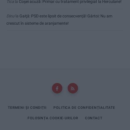
Tica
la
Coșei acuză: Primar cu tratament privilegiat la Herculane!
Dinu
la
Gaiţă: PSD este lipsit de consecvență! Gârtoi: Nu am
crescut în sisteme de aranjamente!
TERMENI ȘI CONDIȚII
POLITICA DE CONFIDENȚIALITATE
FOLOSINȚA COOKIE-URILOR
CONTACT