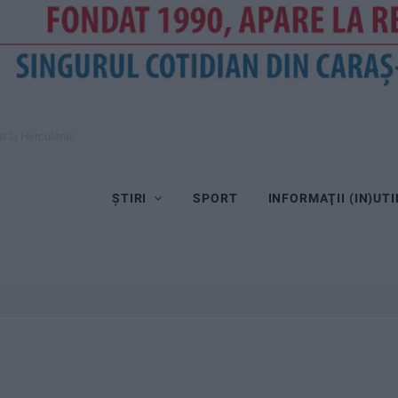
at la Herculane!
ȘTIRI
SPORT
INFORMAŢII (IN)UTI