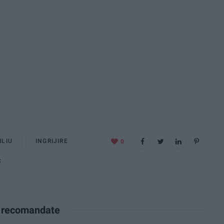
ILIU
INGRIJIRE
0
C
e recomandate