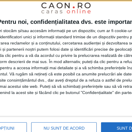
Agenţiei Judeţene pentru Plăţi şi Inspecţie
ficiare sunt circa 400 de
persoane vârstnice
Pentru noi, confidențialitatea dvs. este importa
 stării fizice sau psihice, nu se pot gospodări
tri stocăm și/sau accesăm informații pe un dispozitiv, cum ar fi cookie-u
oile cotidiene socio-medicale şi
dentificatori unici și informații standard trimise de un dispozitiv pentru p
rea reclamelor și a conținutului, cercetarea audienței și dezvoltarea ser
e riscului de excluziune socială. Costurile
 și partenerii noștri putem folosi date și identificări precise de geoloca
al sau parţial de către furnizorii de servicii
i da clic pentru a vă da acordul cu privire la prelucrarea realizată de cătr
form descrierii de mai sus. În mod alternativ, puteți da clic pentru a refu
obat prin HG Nr. 1253 din 2022 fiind de 36 de
entru a accesa informații mai detaliate și a vă schimba preferințele în
izori serviciile se rezumă la cele de sprijin
ntul.
Vă rugăm să rețineți că este posibil ca anumite prelucrări ale date
te consimțământul dvs., dar aveți dreptul de a refuza o astfel de prelu
jire medicală şi ajutor gospodăresc, alţii
umai acestui site web. Puteți să vă schimbați preferințele sau să vă ret
nind la acest site și făcând clic pe butonul "Confidențialitate" din parte
caldă, zilnic.
ii activi în judeţ este vorba despre societăţi
 obiect de activitate intermedierea relaţiilor
OPȚIUNI
NU SUNT DE ACORD
SUNT 