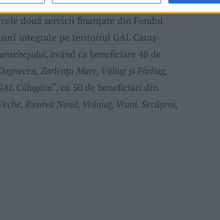
ecial în domeniul
îngrijirii bătrânilor
. Cea mai
 cele două servicii finanţate din Fondul
uri integrate pe teritoriul GAL Caraş-
ansebeşului
, având ca beneficiare 48 de
Dognecea, Zorlenţu Mare, Văliug şi Fârliug,
u GAL Călugăra
“, cu 50 de beneficiari din
Veche, Rusova Nouă, Vrăniuţ, Vrani, Secăşeni,