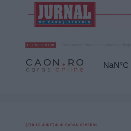
Coșei acuză: Primar cu tratament privilegi
ULTIMELE ȘTIRI
ŞTIRILE JUDEŢULUI CARAŞ-SEVERIN