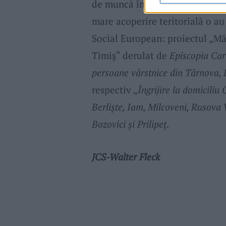
de muncă în străinătate, în sp
mare acoperire teritorială o au
Social European: proiectul „Măs
Timiş“ derulat de
Episcopia Car
persoane vârstnice din Târnova, 
respectiv „
Îngrijire la domicili
Berlişte, Iam, Milcoveni, Rusova 
Bozovici şi Prilipeţ
.
JCS-Walter Fleck