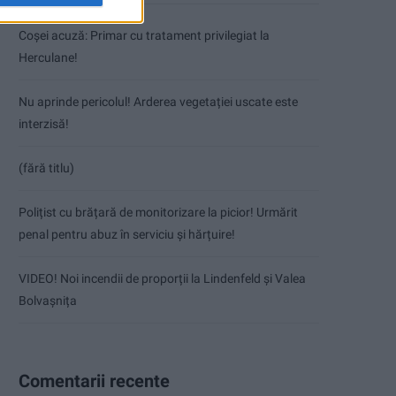
Coșei acuză: Primar cu tratament privilegiat la
Herculane!
Nu aprinde pericolul! Arderea vegetației uscate este
interzisă!
(fără titlu)
Polițist cu brățară de monitorizare la picior! Urmărit
penal pentru abuz în serviciu și hărțuire!
VIDEO! Noi incendii de proporții la Lindenfeld și Valea
Bolvașnița
Comentarii recente