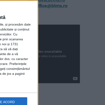
ntă
rile, și procesăm date
ublicitate și conținut
viciilor.
Cu
ție prin scanarea
e noi și 1731
za să vă dați
ainte de a vă
lor dvs. cu caracter
crare. Preferințele
rageți consimțământul
a de jos a paginii
Articole recente
DE ACORD