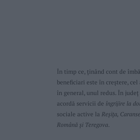
În timp ce, ţinând cont de îmbă
beneficiari este în creştere, cel
în general, unul redus. În judeţ
acordă servicii de
îngrijire la do
sociale active la
Reşiţa, Caranse
Română şi Teregova
.