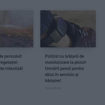
e pericolul!
Polițist cu brățară de
vegetației
monitorizare la picior!
te interzisă!
Urmărit penal pentru
abuz în serviciu și
hărțuire!
2026-08-05