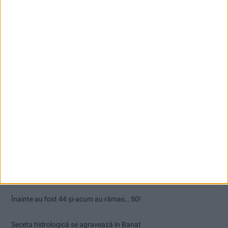
Articole recente
Ultimul bloc de locuințe sociale din Stavila, recepționat
ANUNŢ OPRIRE APĂ ÎN BOCȘA
Înainte au fost 44 și-acum au rămas… 50!
Seceta hidrologică se agravează în Banat