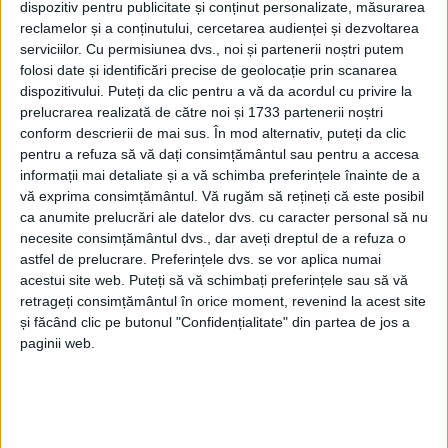
dispozitiv pentru publicitate și conținut personalizate, măsurarea
reclamelor și a conținutului, cercetarea audienței și dezvoltarea
serviciilor.
Cu permisiunea dvs., noi și partenerii noștri putem
folosi date și identificări precise de geolocație prin scanarea
dispozitivului. Puteți da clic pentru a vă da acordul cu privire la
prelucrarea realizată de către noi și 1733 partenerii noștri
conform descrierii de mai sus. În mod alternativ, puteți da clic
pentru a refuza să vă dați consimțământul sau pentru a accesa
informații mai detaliate și a vă schimba preferințele înainte de a
vă exprima consimțământul.
Vă rugăm să rețineți că este posibil
ca anumite prelucrări ale datelor dvs. cu caracter personal să nu
necesite consimțământul dvs., dar aveți dreptul de a refuza o
astfel de prelucrare. Preferințele dvs. se vor aplica numai
acestui site web. Puteți să vă schimbați preferințele sau să vă
Asta din cauza scandalurilor din ultimele zile
retrageți consimțământul în orice moment, revenind la acest site
și făcând clic pe butonul "Confidențialitate" din partea de jos a
(permisele de armă de la Caransebeș și șpaga de la
paginii web.
PSD Arad), dar și a rezultatelor proaste la cele două
runde de alegeri din acest an.