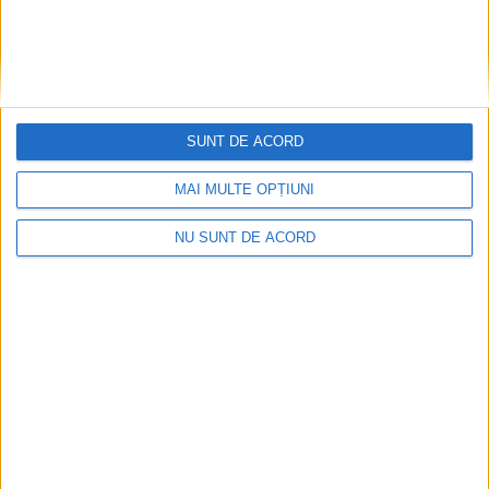
SUNT DE ACORD
MAI MULTE OPȚIUNI
Înainte au fost 44 și-acum au rămas… 50!
2026-08-07
NU SUNT DE ACORD