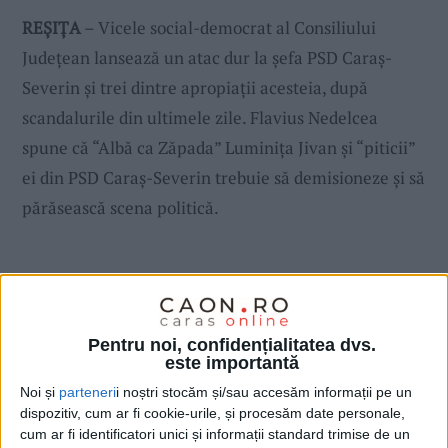
REȘIȚA
– Vicele social-democrat al Consiliului
Județean lansează un atac dur la șefa PSD Caraș-
Severin și trei dintre apropiații acesteia, după
scandalurile din ultimele zile. Flavius Nedelcea
spune că “Albă ca Zăpada” Luminița Jivan și “piticii”
ei din PSD Caraș-Severin trebuie să demisioneze și să
părăsească scena politică.
Pentru noi, confidențialitatea dvs.
este importantă
Noi și
parteneri
i noștri stocăm și/sau accesăm informații pe un
dispozitiv, cum ar fi cookie-urile, și procesăm date personale,
cum ar fi identificatori unici și informații standard trimise de un