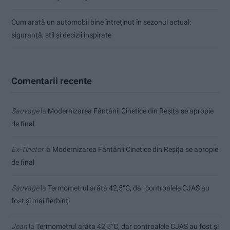
Cum arată un automobil bine întreținut în sezonul actual:
siguranță, stil și decizii inspirate
Comentarii recente
Sauvage
la
Modernizarea Fântânii Cinetice din Reșița se apropie
de final
Ex-Tinctor
la
Modernizarea Fântânii Cinetice din Reșița se apropie
de final
Sauvage
la
Termometrul arăta 42,5°C, dar controalele CJAS au
fost și mai fierbinți
Jean
la
Termometrul arăta 42,5°C, dar controalele CJAS au fost și