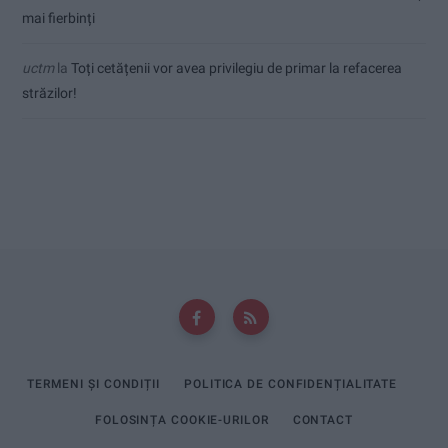
mai fierbinți
uctm
la
Toți cetățenii vor avea privilegiu de primar la refacerea
străzilor!
TERMENI ȘI CONDIȚII
POLITICA DE CONFIDENȚIALITATE
FOLOSINȚA COOKIE-URILOR
CONTACT