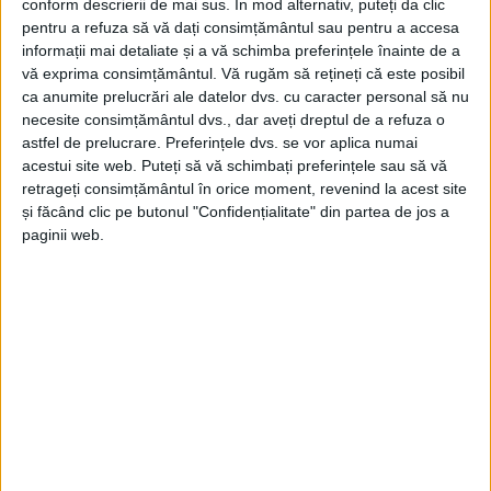
conform descrierii de mai sus. În mod alternativ, puteți da clic
pentru a refuza să vă dați consimțământul sau pentru a accesa
informații mai detaliate și a vă schimba preferințele înainte de a
vă exprima consimțământul.
Vă rugăm să rețineți că este posibil
ca anumite prelucrări ale datelor dvs. cu caracter personal să nu
necesite consimțământul dvs., dar aveți dreptul de a refuza o
astfel de prelucrare. Preferințele dvs. se vor aplica numai
acestui site web. Puteți să vă schimbați preferințele sau să vă
retrageți consimțământul în orice moment, revenind la acest site
și făcând clic pe butonul "Confidențialitate" din partea de jos a
paginii web.
Impactul s-a soldat cu pagube materiale, însă din
fericire nu au existat victime.
Autobuzul
a suferit
doar zgârieturi minore pe partea dreaptă, în timp ce
autoturismul
a fost avariat mai serios, în special în
zona laterală. La fața locului nu a fost necesară
intervenția echipajelor medicale.