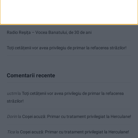
Termometrul arăta 42,5°C, dar controalele CJAS au fost și mai
fierbinți
Radio Reșița – Vocea Banatului, de 30 de ani
Toți cetățenii vor avea privilegiu de primar la refacerea străzilor!
Comentarii recente
uctm
la
Toți cetățenii vor avea privilegiu de primar la refacerea
străzilor!
Dorin
la
Coșei acuză: Primar cu tratament privilegiat la Herculane!
Tica
la
Coșei acuză: Primar cu tratament privilegiat la Herculane!