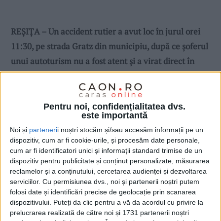
REŞIȚA – Un accident rutier a avut loc în jurul orei
11:30, pe strada Gratz din municipiu, după ce șoferul
unui autoturism nu a fost atent și a virat direct în
direcția unui autobuz aflat în apropiere!
Pentru noi, confidențialitatea dvs.
este importantă
Noi și
parteneri
i noștri stocăm și/sau accesăm informații pe un
dispozitiv, cum ar fi cookie-urile, și procesăm date personale,
cum ar fi identificatori unici și informații standard trimise de un
dispozitiv pentru publicitate și conținut personalizate, măsurarea
reclamelor și a conținutului, cercetarea audienței și dezvoltarea
serviciilor.
Cu permisiunea dvs., noi și partenerii noștri putem
folosi date și identificări precise de geolocație prin scanarea
dispozitivului. Puteți da clic pentru a vă da acordul cu privire la
prelucrarea realizată de către noi și 1731 partenerii noștri